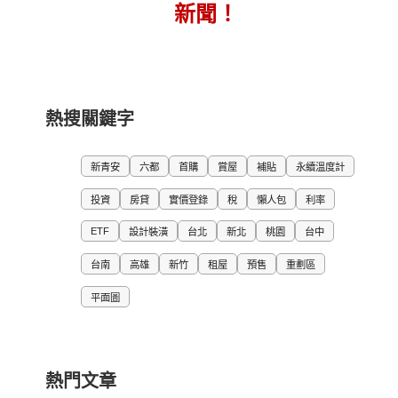
新聞！
熱搜關鍵字
新青安
六都
首購
賞屋
補貼
永續溫度計
投資
房貸
實價登錄
稅
懶人包
利率
ETF
設計裝潢
台北
新北
桃園
台中
台南
高雄
新竹
租屋
預售
重劃區
平面圖
熱門文章