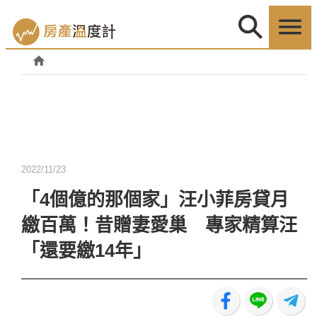
2022/11/23
「4個億的那個家」汪小菲房貸月
繳百萬！昔贈妻愛巢 專家精算汪
「還要繳14年」