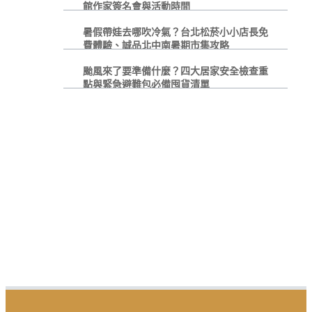
館作家簽名會與活動時間
暑假帶娃去哪吹冷氣？台北松菸小小店長免
費體驗、誠品北中南暑期市集攻略
颱風來了要準備什麼？四大居家安全檢查重
點與緊急避難包必備囤貨清單