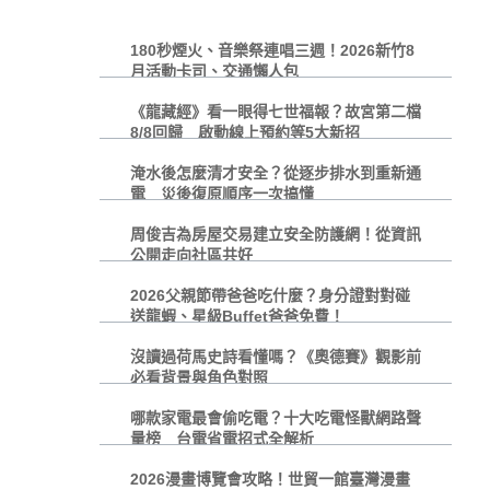
180秒煙火、音樂祭連唱三週！2026新竹8
月活動卡司、交通懶人包
《龍藏經》看一眼得七世福報？故宮第二檔
8/8回歸 啟動線上預約等5大新招
淹水後怎麼清才安全？從逐步排水到重新通
電 災後復原順序一次搞懂
周俊吉為房屋交易建立安全防護網！從資訊
公開走向社區共好
2026父親節帶爸爸吃什麼？身分證對對碰
送龍蝦、星級Buffet爸爸免費！
沒讀過荷馬史詩看懂嗎？《奧德賽》觀影前
必看背景與角色對照
哪款家電最會偷吃電？十大吃電怪獸網路聲
量榜 台電省電招式全解析
2026漫畫博覽會攻略！世貿一館臺灣漫畫