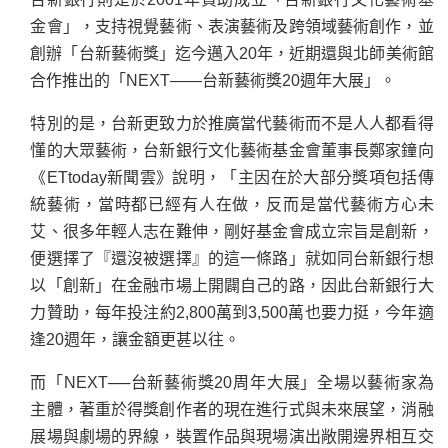
金會」，支持視覺藝術、表演藝術及跨領域藝術創作，並
創辦「台新藝術獎」迄今邁入20年，近期還與北師美術館
合作推出的「NEXT——台新藝術獎20週年大展」。
特別的是，台新更致力於推廣當代藝術而不是人人都看得
懂的大眾藝術，台新銀行文化藝術基金會董事長鄭家鐘向
《ETtoday新聞雲》說明，「主因在於大部分獎項包括傳
統藝術，當時都已經有人在做，反而是當代藝術方心未
艾、很多年輕人志在難伸，剛好基金會成立宗旨是創新，
便選擇了『還沒被選擇』的這一條路」就如同台新銀行想
以「創新」在金融市場上開闢自己的路，因此台新銀行大
力贊助，每年投注約2,800萬到3,500萬也要力挺，今年適
逢20週年，讓金額更甚以往。
而「NEXT──台新藝術獎20周年大展」全場以藝術家為
主體，著重於得獎創作者的現在進行式與未來展望，消融
展場與劇場的界線，裝置作品與現場演出敞開邊界相互交