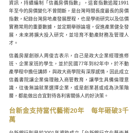
資訊，持續編制「信義房價指數」，這套指數追蹤1991
年至今的房價變化不曾間斷，是台灣時間長度最長的房價
指數，紀錄台灣房地產發展歷程，也是學術研究以及估價
實務常用的重要數據，並定期舉辦論壇，促進產業健全發
展，未來將擴大投入研究，並培育不動產財務及管理人
才。
信義房屋創辦人周俊吉表示，自己是政大企業經理進修
班、企業家班的學生，並於民國77年到82年中，於不動
產學程中擔任講師，與政大商學院有深厚感情，因此成立
信義書院讓企業倫理融入商管教育，讓學生具備倫理意
識，往後無論就業選擇企業，或是創業甚或成為決策階
層，都能做出合宜對待各利害關係人的好決策。
台新金支持當代藝術20年 每年砸破3千
萬
台新銀行則是於2001年資助成立「台新銀行文化藝術基