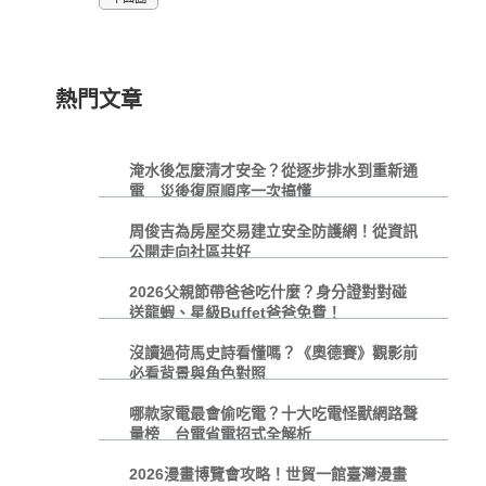
熱門文章
淹水後怎麼清才安全？從逐步排水到重新通
電 災後復原順序一次搞懂
周俊吉為房屋交易建立安全防護網！從資訊
公開走向社區共好
2026父親節帶爸爸吃什麼？身分證對對碰
送龍蝦、星級Buffet爸爸免費！
沒讀過荷馬史詩看懂嗎？《奧德賽》觀影前
必看背景與角色對照
哪款家電最會偷吃電？十大吃電怪獸網路聲
量榜 台電省電招式全解析
2026漫畫博覽會攻略！世貿一館臺灣漫畫