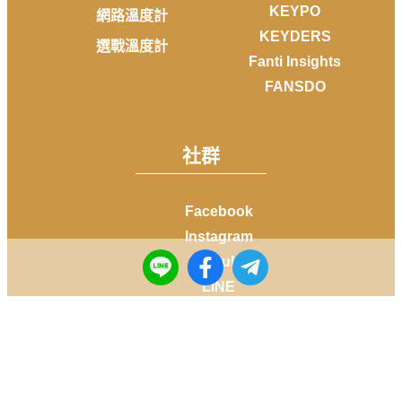
KEYPO
網路溫度計
KEYDERS
選戰溫度計
Fanti Insights
FANSDO
社群
Facebook
Instagram
Youtube
LINE
Telegram
Copyright © 2014-
2026
DailyView All rights reserved