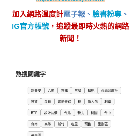
加入網路溫度計
電子報
、
臉書粉專
、
IG官方帳號
，追蹤最即時火熱的網路
新聞！
熱搜關鍵字
新青安
六都
首購
賞屋
補貼
永續溫度計
投資
房貸
實價登錄
稅
懶人包
利率
ETF
設計裝潢
台北
新北
桃園
台中
台南
高雄
新竹
租屋
預售
重劃區
平面圖