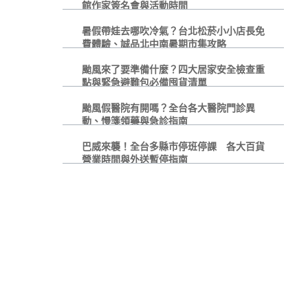
館作家簽名會與活動時間
暑假帶娃去哪吹冷氣？台北松菸小小店長免
費體驗、誠品北中南暑期市集攻略
颱風來了要準備什麼？四大居家安全檢查重
點與緊急避難包必備囤貨清單
颱風假醫院有開嗎？全台各大醫院門診異
動、慢箋領藥與急診指南
巴威來襲！全台多縣市停班停課 各大百貨
營業時間與外送暫停指南