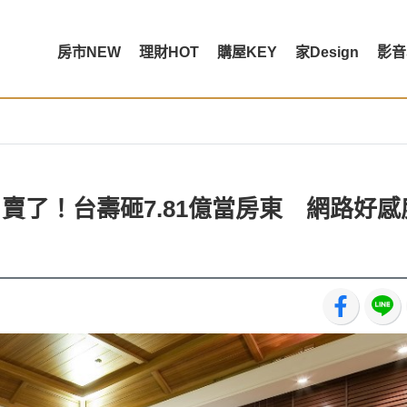
房市NEW
理財HOT
購屋KEY
家Design
影音
賣了！台壽砸7.81億當房東 網路好感