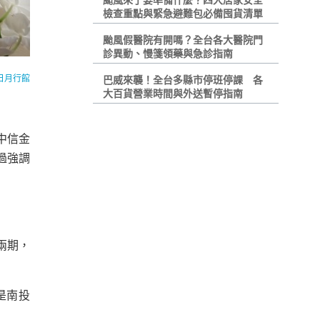
颱風來了要準備什麼？四大居家安全
檢查重點與緊急避難包必備囤貨清單
颱風假醫院有開嗎？全台各大醫院門
診異動、慢箋領藥與急診指南
日月行館
巴威來襲！全台多縣市停班停課 各
大百貨營業時間與外送暫停指南
中信金
過強調
兩期，
是南投