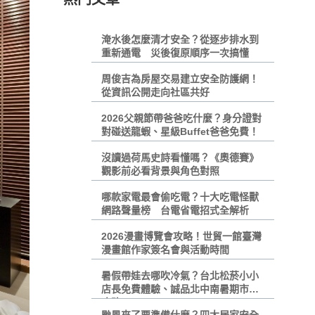
淹水後怎麼清才安全？從逐步排水到
重新通電 災後復原順序一次搞懂
周俊吉為房屋交易建立安全防護網！
從資訊公開走向社區共好
2026父親節帶爸爸吃什麼？身分證對
對碰送龍蝦、星級Buffet爸爸免費！
沒讀過荷馬史詩看懂嗎？《奧德賽》
觀影前必看背景與角色對照
哪款家電最會偷吃電？十大吃電怪獸
網路聲量榜 台電省電招式全解析
2026漫畫博覽會攻略！世貿一館臺灣
漫畫館作家簽名會與活動時間
暑假帶娃去哪吹冷氣？台北松菸小小
店長免費體驗、誠品北中南暑期市集
攻略