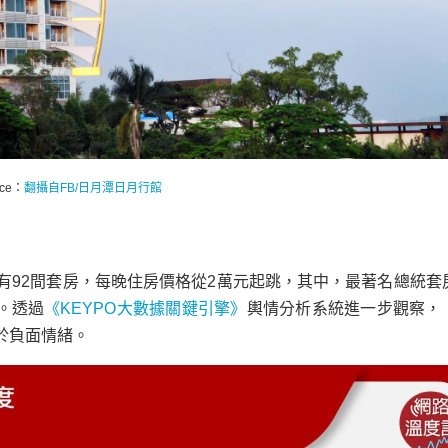
rce：
翻攝自FB/日月潭日月行館
有92間套房，每晚住房價格從2萬元起跳，其中，最著名總統套
。透過
《KEYPO大數據關鍵引擎》
輿情分析系統進一步觀察，
於負面情緒。