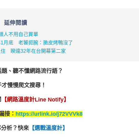
延伸閱讀
類人不用自己買單
1月底 老饕扼腕：脆皮烤鴨沒了
住 睽違32年在台開幕第二家
話題、聽不懂網路流行語？
子才慢慢爬文搜尋！
閱
【網路溫度計Line Notify】
漏接：
https://urlink.io/j72VVVk8
率分析？
快來
【選戰溫度計】