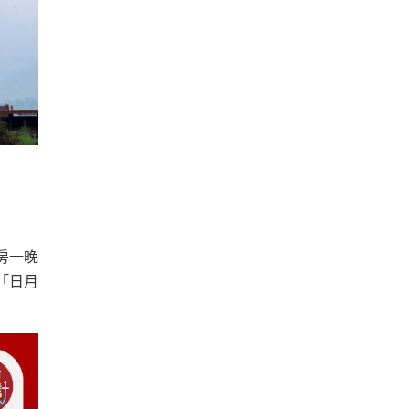
房一晚
「日月