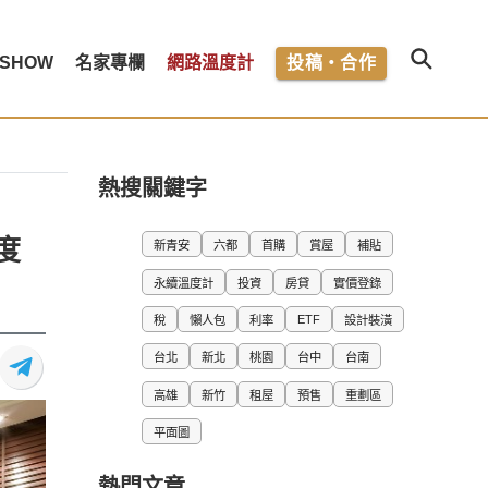
SHOW
名家專欄
網路溫度計
投稿・合作
熱搜關鍵字
度
新青安
六都
首購
賞屋
補貼
永續溫度計
投資
房貸
實價登錄
ETF
稅
懶人包
利率
設計裝潢
台北
新北
桃園
台中
台南
高雄
新竹
租屋
預售
重劃區
平面圖
熱門文章