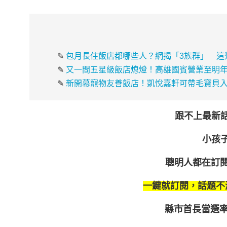
✎
包月長住飯店都哪些人？網揭「3族群」 這
✎
又一間五星級飯店熄燈！高雄國賓營業至明年
✎
新開幕寵物友善飯店！凱悅嘉軒可帶毛寶貝入
跟不上最新
小孩
聰明人都在訂
一鍵就訂閱，話題不
縣市首長當選