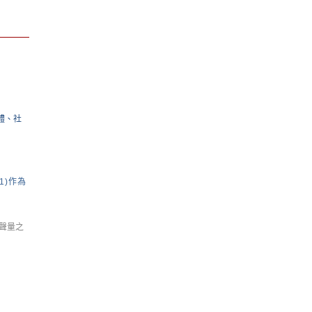
體、社
1)
作為
聲量之