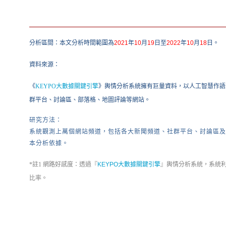
分析區間：本文分析時間範圍為
2021
年
10
月
19
日至
2022
年
10
月
18
日。
資料來源：
《
KEYPO大數據關鍵引擎
》輿情分析系統擁有巨量資料，以人工智慧作語
群平台、討論區、部落格、地圖評論等網站。
研究方法：
系統觀測上萬個網站頻道，包括
各大
新聞頻道、社群平台、討論區
及
本分析依據。
*註1 網路好感度：
透過『
KEYPO大數據關鍵引擎
』
輿情分析系統
，系統
比率。