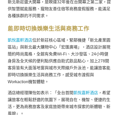
新北新莊盛大開幕，是睽違32年後在台開幕之第二家，提
供智慧賦能服務、寵物友善住宿等商務度假服務，能滿足
各種族群的不同需求。
能即時切換娛樂生活與商務工作
凱悅嘉軒酒店
位於新莊核心區域，緊鄰機捷「新北產業園
區站」與新北最大購物中心「宏匯廣場」，酒店設計展現
簡約時尚風格，全館有免費Wi-Fi、大沙發區、24小時健
身房及全天候的便利點供應自助式飲品點心，加上278間
客房皆有大面落地窗與城市天際線戶外泳池，能讓旅客能
即時切換娛樂生活與商務工作，感受城市渡假與
Workaction機智體驗。
酒店總經理陳怡如表示：「全台首間
凱悅嘉軒酒店
，希望
讓旅客在輕鬆舒適的氛圍下，展現自在、機智、便捷的生
活，更為商務旅客及家庭旅遊帶來城市探索的新體驗、新
風貌」。