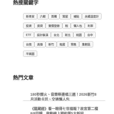
熱搜關鍵字
新青安
六都
首購
賞屋
補貼
永續溫度計
投資
房貸
實價登錄
稅
懶人包
利率
ETF
設計裝潢
台北
新北
桃園
台中
台南
高雄
新竹
租屋
預售
重劃區
平面圖
熱門文章
180秒煙火、音樂祭連唱三週！2026新竹8
月活動卡司、交通懶人包
《龍藏經》看一眼得七世福報？故宮第二檔
8/8回歸 啟動線上預約等5大新招