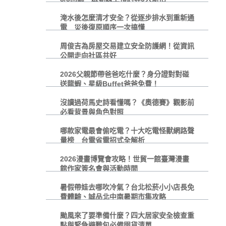
淹水後怎麼清才安全？從逐步排水到重新通
電 災後復原順序一次搞懂
周俊吉為房屋交易建立安全防護網！從資訊
公開走向社區共好
2026父親節帶爸爸吃什麼？身分證對對碰
送龍蝦、星級Buffet爸爸免費！
沒讀過荷馬史詩看懂嗎？《奧德賽》觀影前
必看背景與角色對照
哪款家電最會偷吃電？十大吃電怪獸網路聲
量榜 台電省電招式全解析
2026漫畫博覽會攻略！世貿一館臺灣漫畫
館作家簽名會與活動時間
暑假帶娃去哪吹冷氣？台北松菸小小店長免
費體驗、誠品北中南暑期市集攻略
颱風來了要準備什麼？四大居家安全檢查重
點與緊急避難包必備囤貨清單