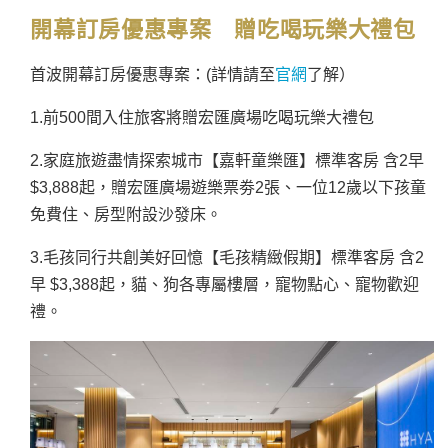
開幕訂房優惠專案 贈吃喝玩樂大禮包
首波開幕訂房優惠專案：(詳情請至
官網
了解）
1.前500間入住旅客將贈宏匯廣場吃喝玩樂大禮包
2.家庭旅遊盡情探索城市【嘉軒童樂匯】標準客房 含2早
$3,888起，贈宏匯廣場遊樂票劵2張、一位12歲以下孩童
免費住、房型附設沙發床。
3.毛孩同行共創美好回憶【毛孩精緻假期】標準客房 含2
早 $3,388起，貓、狗各專屬樓層，寵物點心、寵物歡迎
禮。