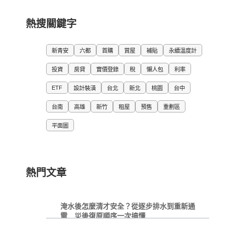
熱搜關鍵字
新青安
六都
首購
賞屋
補貼
永續溫度計
投資
房貸
實價登錄
稅
懶人包
利率
ETF
設計裝潢
台北
新北
桃園
台中
台南
高雄
新竹
租屋
預售
重劃區
平面圖
熱門文章
淹水後怎麼清才安全？從逐步排水到重新通
電 災後復原順序一次搞懂