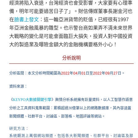
經濟將陷入衰退，台灣經濟也會受影響，大家要有心理準
備，明年可能要過苦日子了」。財信傳媒董事長謝金河也
在
臉書上發文
：這一輪亞洲貨幣的貶值，已經很有1997
年亞洲金融風暴的雛型。也示警台商如果弄不清未來世界
大戰略的變化是可能會面臨巨大損失，投資人對中國投資
大的製造業及曝險金額大的金融機構要格外小心！
分析說明
分析區間：本文分析時間範圍為
2022
年
04
月
01
日至
2022
年
09
月
27
日。
資料來源：
《
KEYPO大數據關鍵引擎
》輿情分析系統擁有巨量資料，以人工智慧作語意
分析之工具資料蒐集範圍：累積超過30億筆以上的網路數據庫，其內容涵蓋
新聞媒體、社群平台、討論區、部落格、地圖評論等網站。
研究方法：
系統觀測上萬個網站頻道，包括
各大
新聞頻道、社群平台、討論區
及
部