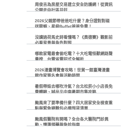
周俊吉為房屋交易建立安全防護網！從資訊
公開走向社區共好
2026父親節帶爸爸吃什麼？身分證對對碰
送龍蝦、星級Buffet爸爸免費！
沒讀過荷馬史詩看懂嗎？《奧德賽》觀影前
必看背景與角色對照
哪款家電最會偷吃電？十大吃電怪獸網路聲
量榜 台電省電招式全解析
2026漫畫博覽會攻略！世貿一館臺灣漫畫
館作家簽名會與活動時間
暑假帶娃去哪吹冷氣？台北松菸小小店長免
費體驗、誠品北中南暑期市集攻略
颱風來了要準備什麼？四大居家安全檢查重
點與緊急避難包必備囤貨清單
颱風假醫院有開嗎？全台各大醫院門診異
動、慢箋領藥與急診指南