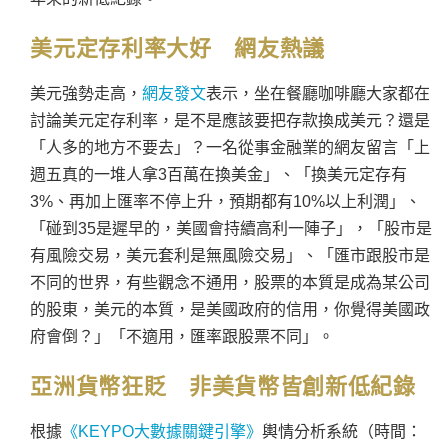
美元定存利率大好 網友熱議
美元強勢走高，
網友發文
表示，坐在餐廳咖啡廳大家都在
討論美元定存利率，是不是應該要把存款換成美元？還是
「人多的地方不要去」？一名從事金融業的網友留言「上
週五真的一堆人拿3百萬在換美金」、「換美元定存有
3%、再加上匯率不停上升，預期都有10%以上利潤」、
「碰到35是遲早的，美國會持續高利一陣子」，「股市是
有風險交易，美元套利是無風險交易」、「匯市跟股市是
不同的世界，有些觀念不通用，股票的本質是成為某公司
的股東，美元的本質，是美國政府的信用，你覺得美國政
府會倒？」「不適用，匯率跟股票不同」。
亞洲貨幣狂貶 非美貨幣皆創新低紀錄
根據
《KEYPO大數據關鍵引擎》
輿情分析系統（時間：