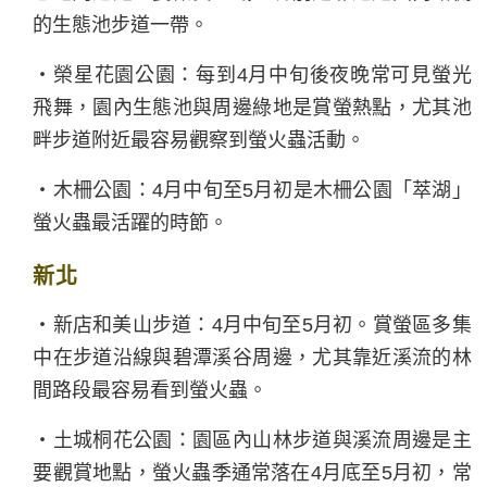
的生態池步道一帶。
・榮星花園公園：每到4月中旬後夜晚常可見螢光
飛舞，園內生態池與周邊綠地是賞螢熱點，尤其池
畔步道附近最容易觀察到螢火蟲活動。
・木柵公園：4月中旬至5月初是木柵公園「萃湖」
螢火蟲最活躍的時節。
新北
・新店和美山步道：4月中旬至5月初。賞螢區多集
中在步道沿線與碧潭溪谷周邊，尤其靠近溪流的林
間路段最容易看到螢火蟲。
・土城桐花公園：園區內山林步道與溪流周邊是主
要觀賞地點，螢火蟲季通常落在4月底至5月初，常