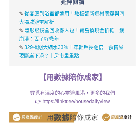
延伸閱讀
✎
從客廳到浴室都適用！地板翻新選材關鍵與四
大場域避雷解析
✎
隱形眼鏡盒回收懶人包！寶島換現金折抵 網
崩潰：丟了好幾年
✎
329檔期大縮水33％！年輕戶長翻倍 預售屋
現斷崖下滑？｜房市畫重點
【
用
數據
陪你成家
】
尋覓有溫度的心靈避風港，更多的我們
👉
https://linktr.ee/housedailyview