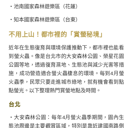
・池南國家森林遊樂區（花蓮）
・知本國家森林遊樂區（台東）
不用上山！都市裡的「賞螢秘境」
近年在生態復育與環境保護推動下，都市裡也能看
到螢火蟲。像是台北市的大安森林公園、榮星花園
公園等地，透過復育濕地、生態池與減少光害等措
施，成功營造適合螢火蟲棲息的環境。每到4月螢
火蟲季，民眾只要走進城市綠地，就有機會看到點
點螢光。以下整理熱門賞螢地點及時間。
台北
・大安森林公園：每年4月螢火蟲季期間，園內生
態池周邊是主要觀賞區域，特別是靠近建國南路側