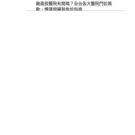
颱風假醫院有開嗎？全台各大醫院門診異
動、慢箋領藥與急診指南