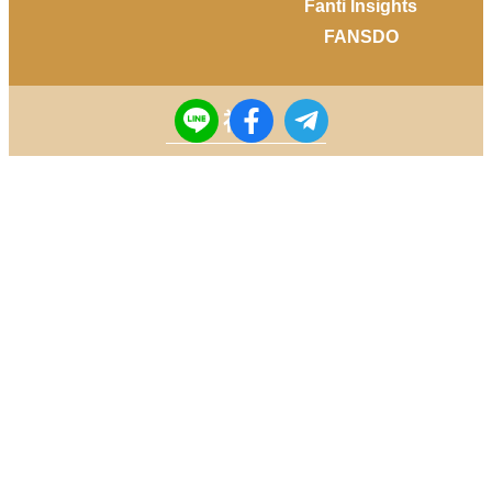
Fanti Insights
FANSDO
社群
Facebook
Instagram
Youtube
LINE
Telegram
Copyright © 2014-
2026
DailyView All rights reserved