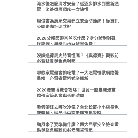
淹水後怎麼清才安全？從逐步排水到重新通
電 災後復原順序一次搞懂
周俊吉為房屋交易建立安全防護網！從資訊
公開走向社區共好
2026父親節帶爸爸吃什麼？身分證對對碰
送龍蝦、星級Buffet爸爸免費！
沒讀過荷馬史詩看懂嗎？《奧德賽》觀影前
必看背景與角色對照
哪款家電最會偷吃電？十大吃電怪獸網路聲
量榜 台電省電招式全解析
2026漫畫博覽會攻略！世貿一館臺灣漫畫
館作家簽名會與活動時間
暑假帶娃去哪吹冷氣？台北松菸小小店長免
費體驗、誠品北中南暑期市集攻略
颱風來了要準備什麼？四大居家安全檢查重
點與緊急避難包必備囤貨清單