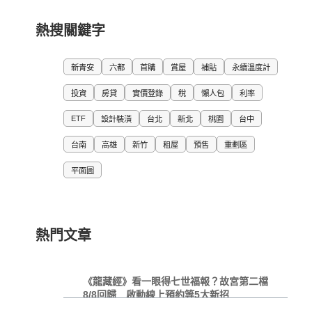
熱搜關鍵字
新青安
六都
首購
賞屋
補貼
永續溫度計
投資
房貸
實價登錄
稅
懶人包
利率
ETF
設計裝潢
台北
新北
桃園
台中
台南
高雄
新竹
租屋
預售
重劃區
平面圖
熱門文章
《龍藏經》看一眼得七世福報？故宮第二檔
8/8回歸 啟動線上預約等5大新招