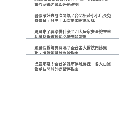
館作家簽名會與活動時間
暑假帶娃去哪吹冷氣？台北松菸小小店長免
費體驗、誠品北中南暑期市集攻略
颱風來了要準備什麼？四大居家安全檢查重
點與緊急避難包必備囤貨清單
颱風假醫院有開嗎？全台各大醫院門診異
動、慢箋領藥與急診指南
巴威來襲！全台多縣市停班停課 各大百貨
營業時間與外送暫停指南