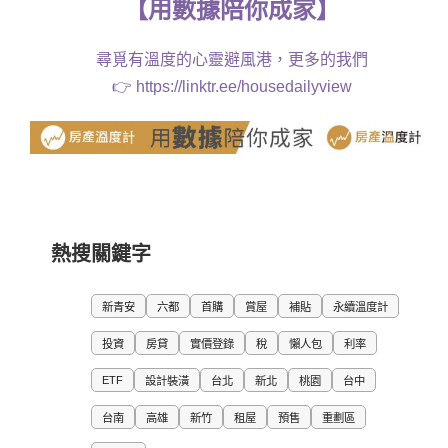
【
用
數據
陪你成家
】
尋覓有溫度的心靈避風港，更多的我們
👉
https://linktr.ee/housedailyview
熱搜關鍵字
新青安
六都
首購
賞屋
補貼
永續溫度計
投資
房貸
實價登錄
稅
懶人包
利率
ETF
設計裝潢
台北
新北
桃園
台中
台南
高雄
新竹
租屋
預售
重劃區