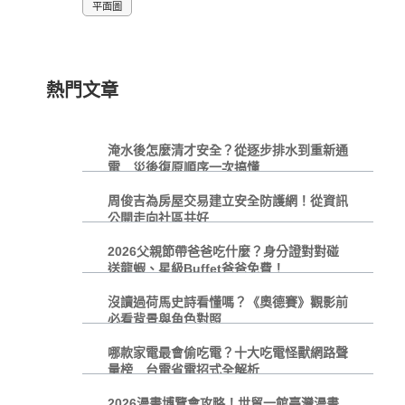
平面圖
熱門文章
淹水後怎麼清才安全？從逐步排水到重新通
電 災後復原順序一次搞懂
周俊吉為房屋交易建立安全防護網！從資訊
公開走向社區共好
2026父親節帶爸爸吃什麼？身分證對對碰
送龍蝦、星級Buffet爸爸免費！
沒讀過荷馬史詩看懂嗎？《奧德賽》觀影前
必看背景與角色對照
哪款家電最會偷吃電？十大吃電怪獸網路聲
量榜 台電省電招式全解析
2026漫畫博覽會攻略！世貿一館臺灣漫畫