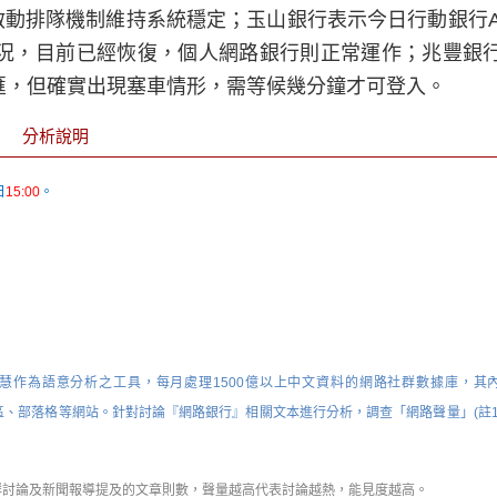
啟動排隊機制維持系統穩定；玉山銀行表示今日行動銀行A
況，目前已經恢復，個人網路銀行則正常運作；兆豐銀
匯，但確實出現塞車情形，需等候幾分鐘才可登入。
分析說明
日
15:00
。
智慧作為語意分析之工具，每月處理1500億以上中文資料的網路社群數據庫，其
k、新聞媒體、討論區、部落格等網站。針對討論『網路銀行』相關文本進行分析，調查「網路聲量」(註
社群討論及新聞報導提及的文章則數，聲量越高代表討論越熱，能見度越高。