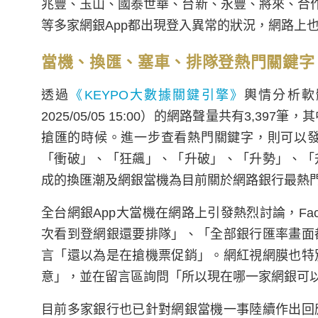
兆豐、玉山、國泰世華、台新、永豐、將來、合作金
等多家網銀App都出現登入異常的狀況，網路上
當機、換匯、塞車、排隊登熱門關鍵字
透過
《KEYPO大數據關鍵引擎》
輿情分析軟體
2025/05/05 15:00）的網路聲量共有3,
搶匯的時候。進一步查看熱門關鍵字，則可以
「衝破」、「狂飆」、「升破」、「升勢」、「
成的換匯潮及網銀當機為目前關於網路銀行最熱
全台網銀App大當機在網路上引發熱烈討論，Fa
次看到登網銀還要排隊」、「全部銀行匯率畫面
言「還以為是在搶機票促銷」。網紅視網膜也特
意」，並在留言區詢問「所以現在哪一家網銀可
目前多家銀行也已針對網銀當機一事陸續作出回