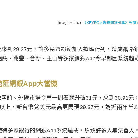
image source:
《KEYPO大數據關鍵引擎》輿情
來到29.37元，許多民眾紛紛加入搶匯行列，造成網路
託、兆豐、台新、玉山等多家網銀App今早都因系統超
搶匯網銀App大當機
頭。外匯市場今早一開盤就升破31元，來到30.91元
以上，新台幣兌美元最高更閃現29.37元，為近兩年半
得多家銀行的網銀App系統過載，導致許多人無法登入