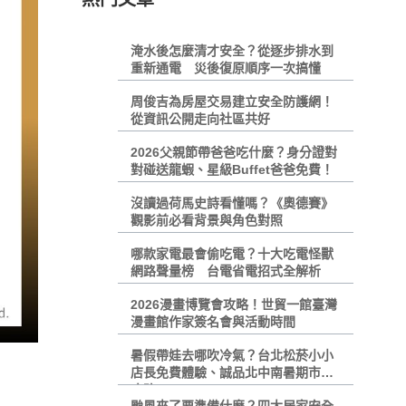
淹水後怎麼清才安全？從逐步排水到
重新通電 災後復原順序一次搞懂
周俊吉為房屋交易建立安全防護網！
從資訊公開走向社區共好
2026父親節帶爸爸吃什麼？身分證對
對碰送龍蝦、星級Buffet爸爸免費！
沒讀過荷馬史詩看懂嗎？《奧德賽》
觀影前必看背景與角色對照
哪款家電最會偷吃電？十大吃電怪獸
網路聲量榜 台電省電招式全解析
2026漫畫博覽會攻略！世貿一館臺灣
漫畫館作家簽名會與活動時間
暑假帶娃去哪吹冷氣？台北松菸小小
店長免費體驗、誠品北中南暑期市集
攻略