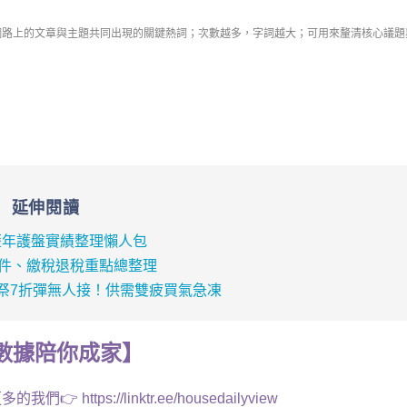
網路上的文章與主題共同出現的關鍵熱詞；次數越多，字詞越大；可用來釐清核心議題
延伸閱讀
歷年護盤實績整理懶人包
文件、繳稅退稅重點總整理
祭7折彈無人接！供需雙疲買氣急凍
數據
陪你成家
】
多的我們👉
https://linktr.ee/housedailyview