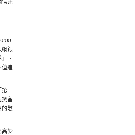
國信託
00-
入網銀
隊」、
升值造
「第一
玩笑留
高的敬
況高於