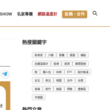
SHOW
名家專欄
網路溫度計
投稿・合作
熱搜關鍵字
新青安
六都
首購
賞屋
補貼
永續溫度計
投資
房貸
實價登錄
ETF
稅
懶人包
利率
設計裝潢
台北
新北
桃園
台中
台南
高雄
新竹
租屋
預售
重劃區
平面圖
熱門文章