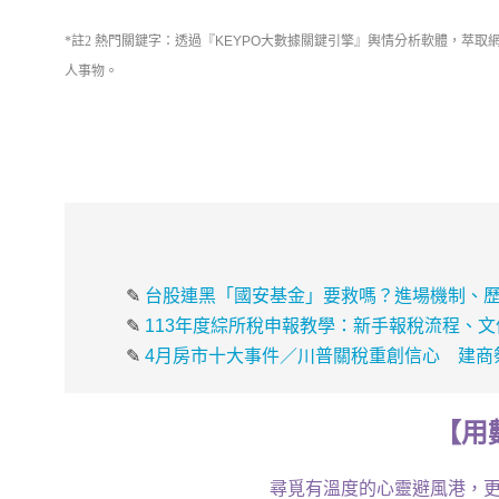
*註2 熱門關鍵字：
透過『KEYPO大數據關鍵引擎』
輿情分析軟體
，萃取
人事物。
✎
台股連黑「國安基金」要救嗎？進場機制、
✎
113年度綜所稅申報教學：新手報稅流程、
✎
4月房市十大事件／川普關稅重創信心 建商
【
用
尋覓有溫度的心靈避風港，更