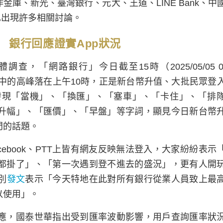
庫、新光、臺灣銀行、元大、王道、LINE Bank、中
也出現許多相關討論。
 銀行回應證實App狀況
調查，「網路銀行」今日截至15時（2025/05/05 00:
397筆，其中的高峰落在上午10時，正是新台幣升值、大批民眾登
發現「當機」、「換匯」、「塞車」、「卡住」、「排
升幅」、「匯價」、「早盤」等字詞，顯見今日新台幣
門的話題。
cebook、PTT上皆有網友反映無法登入，大家紛紛表示
都掛了」、「第一次遇到登不進去的盛況」，更有人開
別
發文
表示「今天特地在此對所有銀行從業人員致上最
以使用」。
應，國泰世華指出受到匯率波動影響，用戶查詢匯率狀