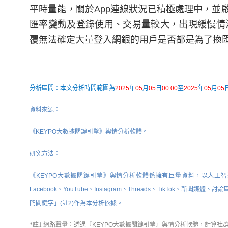
平時量能，關於App連線狀況已積極處理中，並
匯率變動及登錄使用、交易量較大，出現緩慢情
覆無法確定大量登入網銀的用戶是否都是為了換
分析區間：本文分析時間範圍為
2025
年
05
月
05
日
00:00
至
2025
年
05
月
05
資料來源：
《KEYPO大數據關鍵引擎》輿情分析軟體。
研究方法：
《KEYPO大數據關鍵引擎》輿情分析軟體係擁有巨量資料，以人工
Facebook、YouTube、Instagram、Threads、TikTo
門關鍵字」(註2)作為本分析依據。
*註1 網路聲量：
透過『KEYPO大數據關鍵引擎』輿情分析軟體，計算