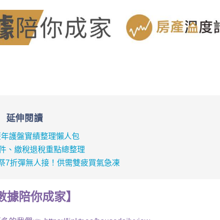
延伸閱讀
歷年護盤實績整理懶人包
文件、繳稅退稅重點總整理
祭7折彈無人接！供需雙疲買氣急凍
數據
陪你成家
】