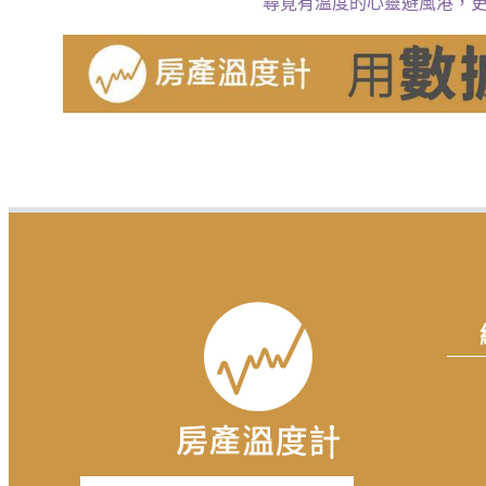
尋覓有溫度的心靈避風港，更