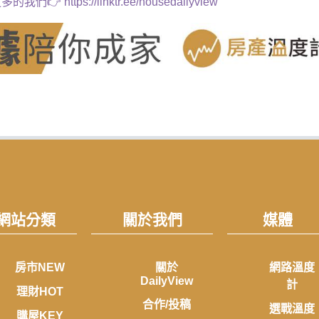
多的我們👉
https://linktr.ee/housedailyview
網站分類
關於我們
媒體
房市NEW
關於
網路溫度
DailyView
計
理財HOT
合作/投稿
選戰溫度
購屋KEY