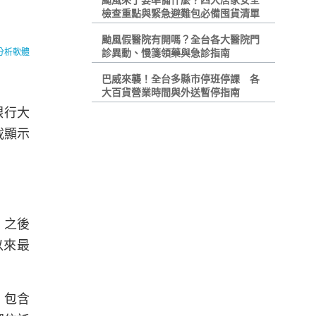
颱風來了要準備什麼？四大居家安全
檢查重點與緊急避難包必備囤貨清單
颱風假醫院有開嗎？全台各大醫院門
分析軟體
診異動、慢箋領藥與急診指南
巴威來襲！全台多縣市停班停課 各
大百貨營業時間與外送暫停指南
銀行大
載顯示
；之後
以來最
。包含