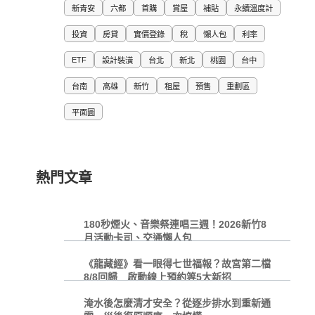
新青安
六都
首購
賞屋
補貼
永續溫度計
投資
房貸
實價登錄
稅
懶人包
利率
ETF
設計裝潢
台北
新北
桃園
台中
台南
高雄
新竹
租屋
預售
重劃區
平面圖
熱門文章
180秒煙火、音樂祭連唱三週！2026新竹8
月活動卡司、交通懶人包
《龍藏經》看一眼得七世福報？故宮第二檔
8/8回歸 啟動線上預約等5大新招
淹水後怎麼清才安全？從逐步排水到重新通