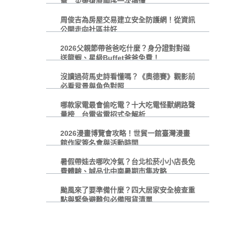
電 災後復原順序一次搞懂
周俊吉為房屋交易建立安全防護網！從資訊
公開走向社區共好
2026父親節帶爸爸吃什麼？身分證對對碰
送龍蝦、星級Buffet爸爸免費！
沒讀過荷馬史詩看懂嗎？《奧德賽》觀影前
必看背景與角色對照
哪款家電最會偷吃電？十大吃電怪獸網路聲
量榜 台電省電招式全解析
2026漫畫博覽會攻略！世貿一館臺灣漫畫
館作家簽名會與活動時間
暑假帶娃去哪吹冷氣？台北松菸小小店長免
費體驗、誠品北中南暑期市集攻略
颱風來了要準備什麼？四大居家安全檢查重
點與緊急避難包必備囤貨清單