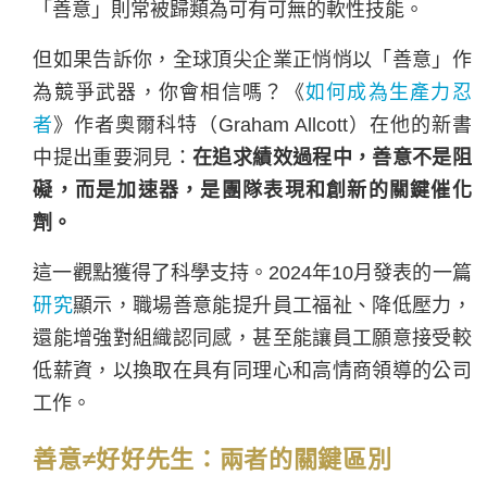
「善意」則常被歸類為可有可無的軟性技能。
但如果告訴你，全球頂尖企業正悄悄以「善意」作
為競爭武器，你會相信嗎？《
如何成為生產力忍
者
》作者奧爾科特（Graham Allcott）在他的新書
中提出重要洞見：
在追求績效過程中，善意不是阻
礙，而是加速器，是團隊表現和創新的關鍵催化
劑。
這一觀點獲得了科學支持。2024年10月發表的一篇
研究
顯示，職場善意能提升員工福祉、降低壓力，
還能增強對組織認同感，甚至能讓員工願意接受較
低薪資，以換取在具有同理心和高情商領導的公司
工作。
善意≠好好先生：兩者的關鍵區別