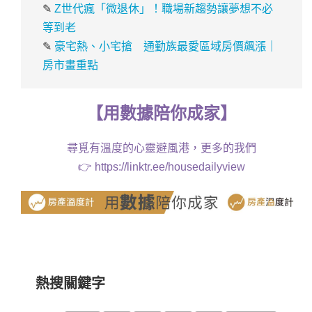
✎
Z世代瘋「微退休」！職場新趨勢讓夢想不必
等到老
✎
豪宅熱、小宅搶 通勤族最愛區域房價飆漲｜
房市畫重點
【
用
數據
陪你成家
】
尋覓有溫度的心靈避風港，更多的我們
👉
https://linktr.ee/housedailyview
熱搜關鍵字