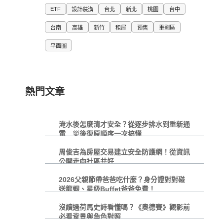
ETF
設計裝潢
台北
新北
桃園
台中
台南
高雄
新竹
租屋
預售
重劃區
平面圖
熱門文章
淹水後怎麼清才安全？從逐步排水到重新通
電 災後復原順序一次搞懂
周俊吉為房屋交易建立安全防護網！從資訊
公開走向社區共好
2026父親節帶爸爸吃什麼？身分證對對碰
送龍蝦、星級Buffet爸爸免費！
沒讀過荷馬史詩看懂嗎？《奧德賽》觀影前
必看背景與角色對照