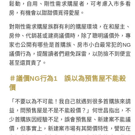
鬆動，自用、剛性需求購屋者，可考慮入市多看
房，有機會以甜甜價覓得愛屋。
對剛性需求購屋族群有利的購屋環境，在和屋主、
房仲、代銷甚或建商議價時，除了聰明議價外，專
家也公開有哪些是首購族、房市小白最常犯的NG
議價行為，提醒讀者們避免踩雷，以防撿不到便宜
甚至還買貴了。
＃議價NG行為1 誤以為預售屋不能殺
價
「不要以為不可能！我自己就遇到很多首購族來請
益，問預售屋是不是不能殺價？」何世昌指出，不
少首購族因經驗不足，誤會預售屋、新建案不能議
價，但事實上，新建案市場有其開價特性，譬如在