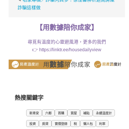
詐騙這樣做
【
用
數據
陪你成家
】
尋覓有溫度的心靈避風港，更多的我們
👉
https://linktr.ee/housedailyview
熱搜關鍵字
新青安
六都
首購
賞屋
補貼
永續溫度計
投資
房貸
實價登錄
稅
懶人包
利率