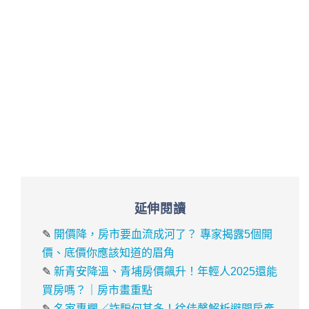
延伸閱讀
✎
開價降，房市要血流成河了？ 專家揭露5個開
價、底價你應該知道的眉角
✎
新青安降溫、青埔房價飆升！年輕人2025還能
買房嗎？｜房市畫重點
✎
名家專欄／詐騙何其多！徐佳馨解析避開房產