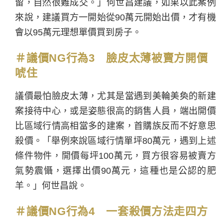
留，自然很難成交。」何世昌建議，如果以此案例
來說，建議買方一開始從90萬元開始出價，才有機
會以95萬元理想單價買到房子。
＃
議價NG行為3
臉皮太薄被賣方開價
唬住
議價最怕臉皮太薄，尤其是當遇到美輪美奐的新建
案接待中心，或是姿態很高的銷售人員，端出開價
比區域行情高相當多的建案，首購族反而不好意思
殺價。「舉例來說區域行情單坪80萬元，遇到上述
條件物件，開價每坪100萬元，買方很容易被賣方
氣勢震懾，選擇出價90萬元，這種也是公認的肥
羊。」何世昌說。
＃
議價NG行為4 一套殺價方法走四方