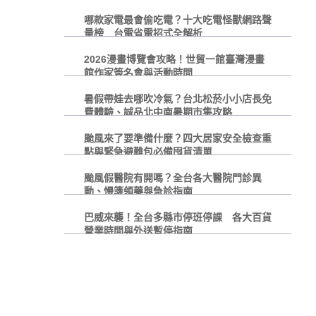
哪款家電最會偷吃電？十大吃電怪獸網路聲
量榜 台電省電招式全解析
2026漫畫博覽會攻略！世貿一館臺灣漫畫
館作家簽名會與活動時間
暑假帶娃去哪吹冷氣？台北松菸小小店長免
費體驗、誠品北中南暑期市集攻略
颱風來了要準備什麼？四大居家安全檢查重
點與緊急避難包必備囤貨清單
颱風假醫院有開嗎？全台各大醫院門診異
動、慢箋領藥與急診指南
巴威來襲！全台多縣市停班停課 各大百貨
營業時間與外送暫停指南