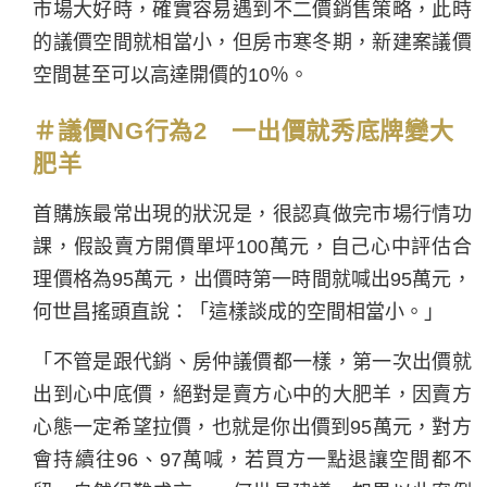
市場大好時，確實容易遇到不二價銷售策略，此時
的議價空間就相當小，但房市寒冬期，新建案議價
空間甚至可以高達開價的10％。
＃
議
價
NG行為2 一出價就秀底牌變大
肥羊
首購族最常出現的狀況是，很認真做完市場行情功
課，假設賣方開價單坪100萬元，自己心中評估合
理價格為95萬元，出價時第一時間就喊出95萬元，
何世昌搖頭直說：「這樣談成的空間相當小。」
「不管是跟代銷、房仲議價都一樣，第一次出價就
出到心中底價，絕對是賣方心中的大肥羊，因賣方
心態一定希望拉價，也就是你出價到95萬元，對方
會持續往96、97萬喊，若買方一點退讓空間都不