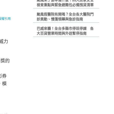
颱風來了要準備什麼？四大居家安全
檢查重點與緊急避難包必備囤貨清單
颱風假醫院有開嗎？全台各大醫院門
i授權引用
診異動、慢箋領藥與急診指南
巴威來襲！全台多縣市停班停課 各
大百貨營業時間與外送暫停指南
威力
中獎的
彩券
，模
。