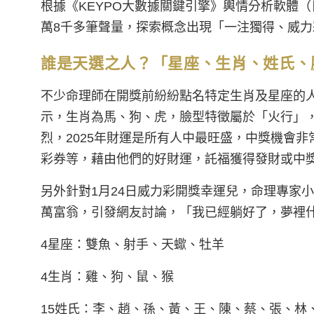
根據《KEYPO大數據關鍵引擎》輿情分析軟體（日期：
萬8千多筆聲量，探索概念出現「一注獨得、威力
誰是天選之人？「星座、生肖、姓氏、
不少命理師在開獎前紛紛點名特定生肖及星座的
示，生肖為馬、狗、虎，臉型特徵屬於「火行」
烈，2025年財運是所有人中最旺盛，中獎機會
彩券等，藉由他們的好財運，託福獲得發財或中
另外針對1月24日威力彩開獎幸運兒，命理專家小
萬富翁，引發網友討論，「我已經躺好了，夢裡
4星座：雙魚、射手、天蠍、牡羊
4生肖：雞、狗、鼠、猴
15姓氏：李、趙、孫、黃、王、陳、蔡、張、林