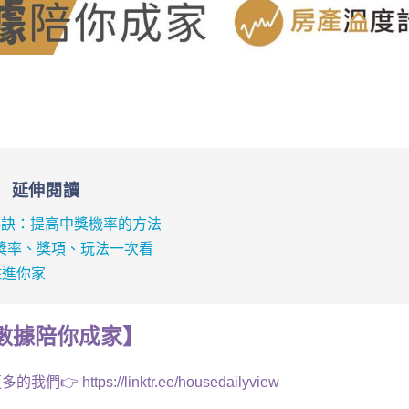
延伸閱讀
享秘訣：提高中獎機率的方法
中獎率、獎項、玩法一次看
住進你家
數據
陪你成家
】
多的我們👉
https://linktr.ee/housedailyview