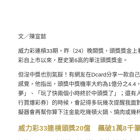
文
／陳宣懿
威力彩連槓33期，昨（24）晚開獎，頭獎獎金
彩自上市以來，歷史第6高的單注頭獎獎金。
但沒中獎也別氣餒！有網友在Dcard分享一款
感覺，他指出，頭獎中獎機率大約為1億分之4.
夢」、「玩了快兩個小時終於中頭獎了」；還有
行買爆彩券）的時候，會記得多玩幾次提醒我面
擬器會再幫你算下注金能吃幾頓火鍋、燒肉或幾杯
威力彩33連槓頭獎20億 飆破1萬8千