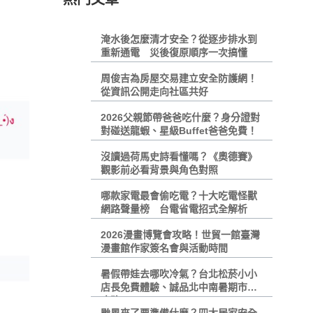
淹水後怎麼清才安全？從逐步排水到
重新通電 災後復原順序一次搞懂
周俊吉為房屋交易建立安全防護網！
從資訊公開走向社區共好
2026父親節帶爸爸吃什麼？身分證對
對碰送龍蝦、星級Buffet爸爸免費！
沒讀過荷馬史詩看懂嗎？《奧德賽》
觀影前必看背景與角色對照
哪款家電最會偷吃電？十大吃電怪獸
網路聲量榜 台電省電招式全解析
2026漫畫博覽會攻略！世貿一館臺灣
漫畫館作家簽名會與活動時間
暑假帶娃去哪吹冷氣？台北松菸小小
店長免費體驗、誠品北中南暑期市集
攻略