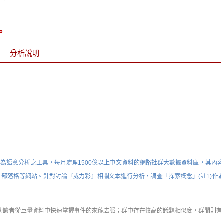
。
分析說明
為語意分析之工具，每月處理1500億以上中文資料的網路社群大數據資料庫，其內容
新聞媒體、討論區、部落格等網站。針對討論『威力彩』相關文本進行分析，調查「探索概念」(註1)
ing），幫助讀者從巨量資料中快速掌握事件的來龍去脈；群中存在較高的議題相似度，群間則