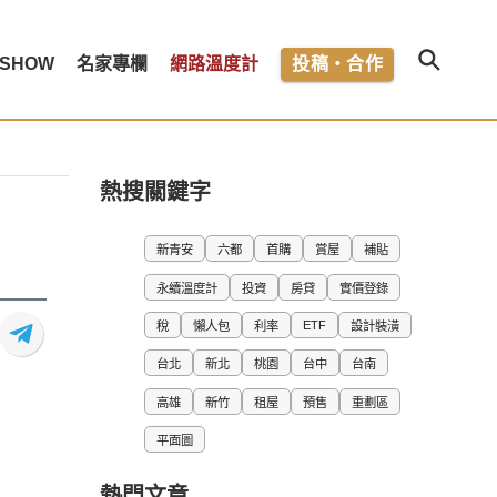
SHOW
名家專欄
網路溫度計
投稿・合作
熱搜關鍵字
新青安
六都
首購
賞屋
補貼
永續溫度計
投資
房貸
實價登錄
ETF
稅
懶人包
利率
設計裝潢
台北
新北
桃園
台中
台南
高雄
新竹
租屋
預售
重劃區
平面圖
熱門文章