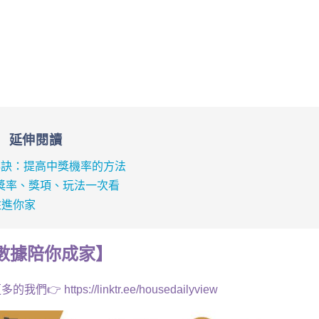
延伸閱讀
享秘訣：提高中獎機率的方法
中獎率、獎項、玩法一次看
住進你家
數據
陪你成家
】
多的我們👉
https://linktr.ee/housedailyview