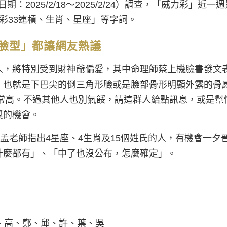
2025/2/18～2025/2/24）調查，「威力彩」近一週
彩33連槓、生肖、星座」等字詞。
臉型」都讓網友熱議
人，將特別受到財神爺偏愛，其中命理師蔡上機臉書發文
，也就是下巴尖的倒三角形臉或是臉部骨形明顯外露的骨
非常高。不過其他人也別氣餒，請這群人給點訊息，或是幫
獎的機會。
孟老師指出4星座、4生肖及15個姓氏的人，有機會一夕
什麼都有」、「中了也沒公布，怎麼確定」。
、高、鄭、邱、許、葉、吳