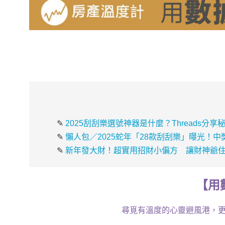
✎
2025刮刮樂選號神器是什麼？Threads分
✎
懶人包／2025蛇年「28款刮刮樂」曝光！
✎
新年發大財！超實用招財小偏方 讓財神爺
【
用
尋覓有溫度的心靈避風港，更