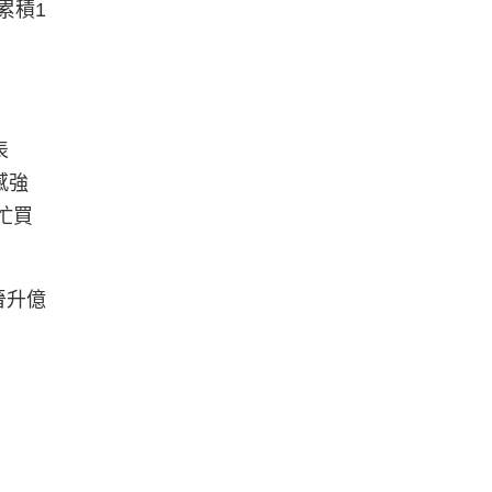
累積1
表
感強
忙買
晉升億