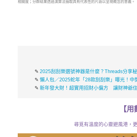
相關度；分群結果透過演算法抽取具有代表性的片語以呈現概念的意義。
✎
2025刮刮樂選號神器是什麼？Threads分
✎
懶人包／2025蛇年「28款刮刮樂」曝光！
✎
新年發大財！超實用招財小偏方 讓財神爺
【
用
尋覓有溫度的心靈避風港，更