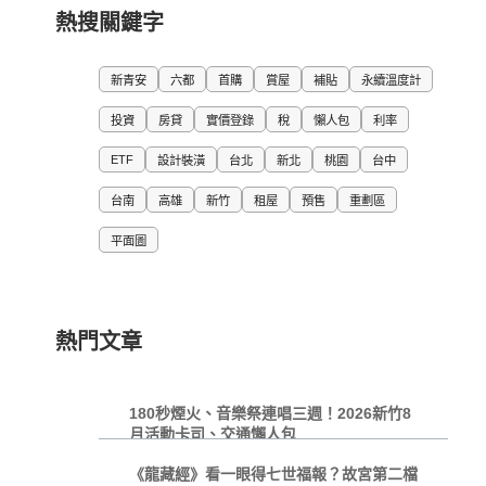
熱搜關鍵字
新青安
六都
首購
賞屋
補貼
永續溫度計
投資
房貸
實價登錄
稅
懶人包
利率
ETF
設計裝潢
台北
新北
桃園
台中
台南
高雄
新竹
租屋
預售
重劃區
平面圖
熱門文章
180秒煙火、音樂祭連唱三週！2026新竹8
月活動卡司、交通懶人包
《龍藏經》看一眼得七世福報？故宮第二檔