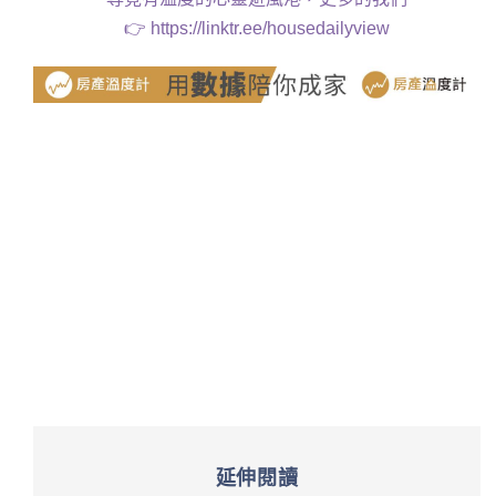
👉
https://linktr.ee/housedailyview
延伸閱讀