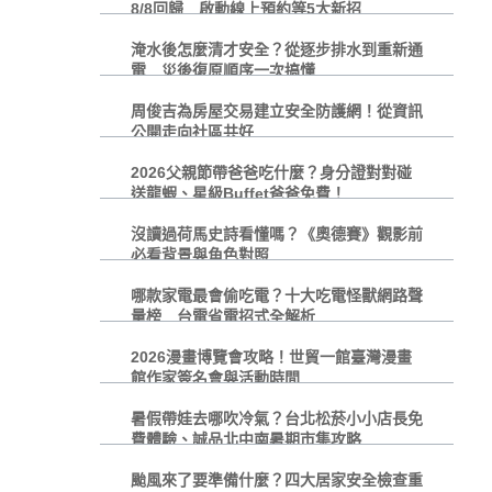
8/8回歸 啟動線上預約等5大新招
淹水後怎麼清才安全？從逐步排水到重新通
電 災後復原順序一次搞懂
周俊吉為房屋交易建立安全防護網！從資訊
公開走向社區共好
2026父親節帶爸爸吃什麼？身分證對對碰
送龍蝦、星級Buffet爸爸免費！
沒讀過荷馬史詩看懂嗎？《奧德賽》觀影前
必看背景與角色對照
哪款家電最會偷吃電？十大吃電怪獸網路聲
量榜 台電省電招式全解析
2026漫畫博覽會攻略！世貿一館臺灣漫畫
館作家簽名會與活動時間
暑假帶娃去哪吹冷氣？台北松菸小小店長免
費體驗、誠品北中南暑期市集攻略
颱風來了要準備什麼？四大居家安全檢查重