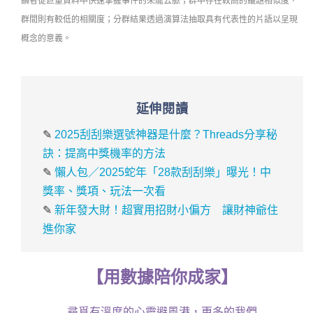
讀者從巨量資料中快速掌握事件的來龍去脈；群中存在較高的議題相似度，
群間則有較低的相關度；分群結果透過演算法抽取具有代表性的片語以呈現
概念的意義。
延伸閱讀
✎
2025刮刮樂選號神器是什麼？Threads分享秘
訣：提高中獎機率的方法
✎
懶人包／2025蛇年「28款刮刮樂」曝光！中
獎率、獎項、玩法一次看
✎
新年發大財！超實用招財小偏方 讓財神爺住
進你家
【
用
數據
陪你成家
】
尋覓有溫度的心靈避風港，更多的我們