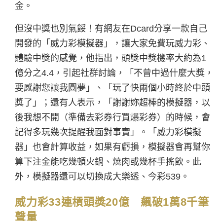
金。
但沒中獎也別氣餒！有網友在Dcard分享一款自己
開發的「威力彩模擬器」，讓大家免費玩威力彩、
體驗中獎的感覺，他指出，頭獎中獎機率大約為1
億分之4.4，引起社群討論，「不曾中過什麼大獎，
要感謝您讓我圓夢」、「玩了快兩個小時終於中頭
獎了」；還有人表示，「謝謝妳超棒的模擬器，以
後我想不開（準備去彩券行買爆彩券）的時候，會
記得多玩幾次提醒我面對事實」。「威力彩模擬
器」也會計算收益，如果有虧損，模擬器會再幫你
算下注金能吃幾頓火鍋、燒肉或幾杯手搖飲。此
外，模擬器還可以切換成大樂透、今彩539。
威力彩33連槓頭獎20億 飆破1萬8千筆
聲量