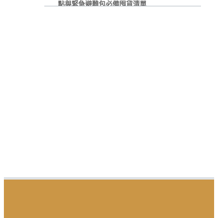
點與緊急避難包必備囤貨清單