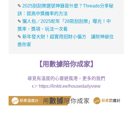
✎
2025刮刮樂選號神器是什麼？Threads分享秘
訣：提高中獎機率的方法
✎
懶人包／2025蛇年「28款刮刮樂」曝光！中
獎率、獎項、玩法一次看
✎
新年發大財！超實用招財小偏方 讓財神爺住
進你家
【
用
數據
陪你成家
】
尋覓有溫度的心靈避風港，更多的我們
👉
https://linktr.ee/housedailyview