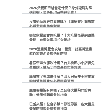
2026父親節帶爸爸吃什麼？身分證對對碰
送龍蝦、星級Buffet爸爸免費！
沒讀過荷馬史詩看懂嗎？《奧德賽》觀影前
必看背景與角色對照
哪款家電最會偷吃電？十大吃電怪獸網路聲
量榜 台電省電招式全解析
2026漫畫博覽會攻略！世貿一館臺灣漫畫
館作家簽名會與活動時間
暑假帶娃去哪吹冷氣？台北松菸小小店長免
費體驗、誠品北中南暑期市集攻略
颱風來了要準備什麼？四大居家安全檢查重
點與緊急避難包必備囤貨清單
颱風假醫院有開嗎？全台各大醫院門診異
動、慢箋領藥與急診指南
巴威來襲！全台多縣市停班停課 各大百貨
營業時間與外送暫停指南