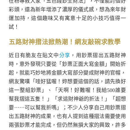
在粉專教大家「五色錢鈔生財法」，不僅能討個好
彩頭，還為新年增添了濃厚的儀式感，想為來年財
運加持，這個趣味又有寓意十足的小技巧值得一
試！
五路財神摺法掀熱潮！網友敲碗求教學
近日有脆友在貼文中
分享
，用鈔票摺出五路財神
時，意外發現只要從「鈔票正面大寫金額」開始折
起，就能巧妙地將金額大寫部分變成財神的官帽，
網友驚嘆「哇好猛喔！妳想要這個的話，請先換好
這一整組鈔票」、「天啊！好難喔！我給500誰要
幫我摺這五隻！ 」「求這財神爺的折法！」「超想
要⋯⋯可以幫我折嗎」；不少人分享自己用鈔票摺
出五路財神的成果，也有人提到這種摺法需要使用
兩張鈔票才能完成，但仍然無損大家的興致，許多