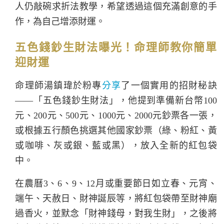
人仍敲碗求折法教學，希望透過這個充滿創意的手
作，為自己增添財運。
五色錢鈔生財法曝光！命理師教你簡單
迎財運
命理師湯鎮瑋於粉專
分享
了一個實用的招財秘訣
——「五色錢鈔生財法」，他提到準備新台幣100
元、200元、500元、1000元、2000元鈔票各一張，
或根據五行顏色挑選其他國家鈔票（綠、粉紅、黃
或咖啡、灰或銀、藍或黑），放入全新的紅包袋
中。
在農曆3、6、9、12月或重要節日如立春、元宵、
端午、天赦日、財神誕辰等，將紅包袋帶至財神廟
過香火，並默念「財神錢母，對我生財」，之後將