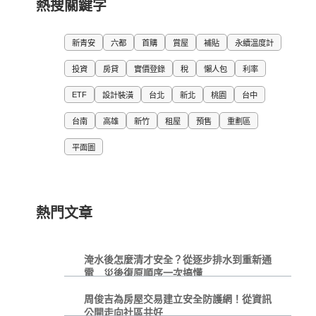
熱搜關鍵字
新青安
六都
首購
賞屋
補貼
永續溫度計
投資
房貸
實價登錄
稅
懶人包
利率
ETF
設計裝潢
台北
新北
桃園
台中
台南
高雄
新竹
租屋
預售
重劃區
平面圖
熱門文章
淹水後怎麼清才安全？從逐步排水到重新通
電 災後復原順序一次搞懂
周俊吉為房屋交易建立安全防護網！從資訊
公開走向社區共好