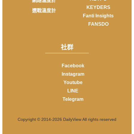
網路溫度計
KEYDERS
選戰溫度計
Fanti Insights
FANSDO
社群
Facebook
Instagram
Youtube
LINE
Telegram
Copyright © 2014-
2026
DailyView All rights reserved