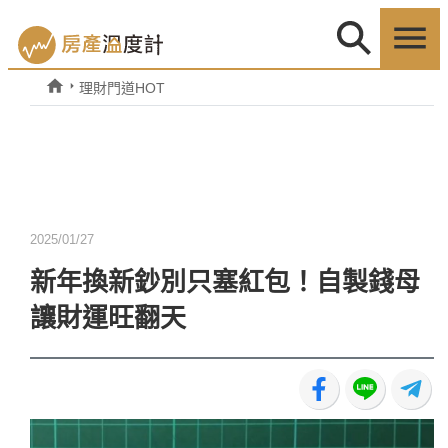
理財門道HOT
2025/01/27
新年換新鈔別只塞紅包！自製錢母
讓財運旺翻天