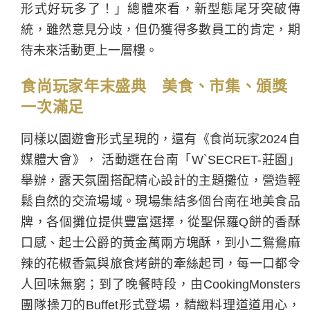
形式好玩多了！」總體來看，新型態尾牙突破傳
統，雖然意見分歧，但仍獲得多數員工的肯定，期
待未來活動更上一層樓。
食尚玩家年末盛典 美食、市集、頒獎
一次滿足
同樣以園遊會形式呈現的，還有《食尚玩家2024自
媒體大會》， 活動選在台南「W`SECRET-莊園」
舉辦，露天氛圍搭配精心設計的主題攤位，營造輕
鬆自然的交流場域。現場集結多個台南在地美食品
牌，各個攤位提供豐富選擇，從聖保羅Q餅的香酥
口感、起士公爵的黃金萬兩方塊酥，到小二鴛鴦麻
辣的花椒香氣與旅食烤餅的牽絲起司，每一口都令
人回味無窮；到了晚餐時段，由CookingMonsters
團隊操刀的Buffet形式登場，精緻料理道道用心，