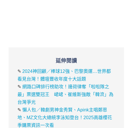
延伸閱讀
✎
2024神回顧／棒球12強、巴黎奧運…世界都
看見台灣！體壇豐收年度十大話題
✎
網路口碑排行榜助攻！邊荷律奪「啦啦隊之
最」票選雙冠王 峮峮、崔維斯強敵「韓流」為
台灣爭光
✎
懶人包／韓劇男神金秀賢、Apink主唱鄭恩
地、MZ文化大總統李泳知登台！2025高雄櫻花
季購票資訊一次看