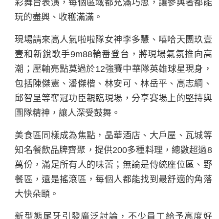
彩舞台表演，每個區域都充滿巧思，讓參與者都能
玩的盡興、收穫滿滿。
現場請來高人氣啦啦隊女神李多慧、嘻哈天團玖壹
壹和新銳歌手9m88輪番登台，將現場氣氛推向高
潮；壓軸亮點莫過於12強賽中華隊英雄球星現身，
包括陳傑憲、潘傑楷、林安可、林岳平、高志綱、
邱智呈等奪冠功臣親臨現場，分享賽場上的堅持與
團隊精神，讓人深受鼓舞。
美食區同樣成為焦點，晶華酒店、大戶屋、瓦城等
知名餐飲品牌齊聚，提供200多種料理，總數超過8
萬份，滿足所有人的味蕾；無論是傳統座位區、野
餐區，還是搖滾區，每個人都能找到最舒適的角落
大快朵頤。
新型態尾牙引發廣泛討論，不少員工給予高度好