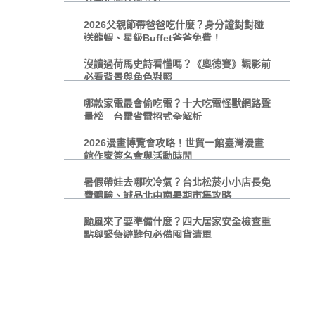
2026父親節帶爸爸吃什麼？身分證對對碰
送龍蝦、星級Buffet爸爸免費！
沒讀過荷馬史詩看懂嗎？《奧德賽》觀影前
必看背景與角色對照
哪款家電最會偷吃電？十大吃電怪獸網路聲
量榜 台電省電招式全解析
2026漫畫博覽會攻略！世貿一館臺灣漫畫
館作家簽名會與活動時間
暑假帶娃去哪吹冷氣？台北松菸小小店長免
費體驗、誠品北中南暑期市集攻略
颱風來了要準備什麼？四大居家安全檢查重
點與緊急避難包必備囤貨清單