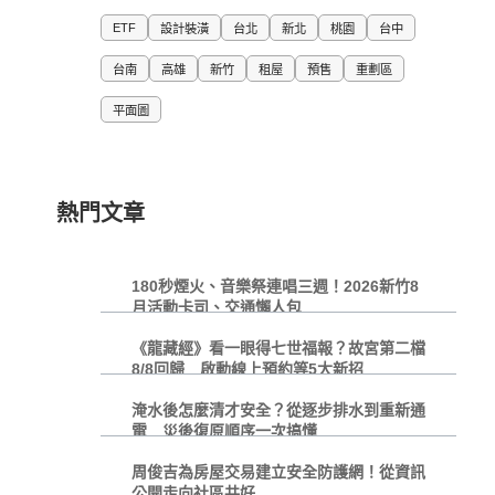
ETF
設計裝潢
台北
新北
桃園
台中
台南
高雄
新竹
租屋
預售
重劃區
平面圖
熱門文章
180秒煙火、音樂祭連唱三週！2026新竹8
月活動卡司、交通懶人包
《龍藏經》看一眼得七世福報？故宮第二檔
8/8回歸 啟動線上預約等5大新招
淹水後怎麼清才安全？從逐步排水到重新通
電 災後復原順序一次搞懂
周俊吉為房屋交易建立安全防護網！從資訊
公開走向社區共好