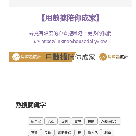
【
用
數據
陪你成家
】
尋覓有溫度的心靈避風港，更多的我們
👉
https://linktr.ee/housedailyview
熱搜關鍵字
新青安
六都
首購
賞屋
補貼
永續溫度計
投資
房貸
實價登錄
稅
懶人包
利率