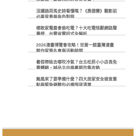
沒讀過荷馬史詩看懂嗎？《奧德賽》觀影前
必看背景與角色對照
哪款家電最會偷吃電？十大吃電怪獸網路聲
量榜 台電省電招式全解析
2026漫畫博覽會攻略！世貿一館臺灣漫畫
館作家簽名會與活動時間
暑假帶娃去哪吹冷氣？台北松菸小小店長免
費體驗、誠品北中南暑期市集攻略
颱風來了要準備什麼？四大居家安全檢查重
點與緊急避難包必備囤貨清單