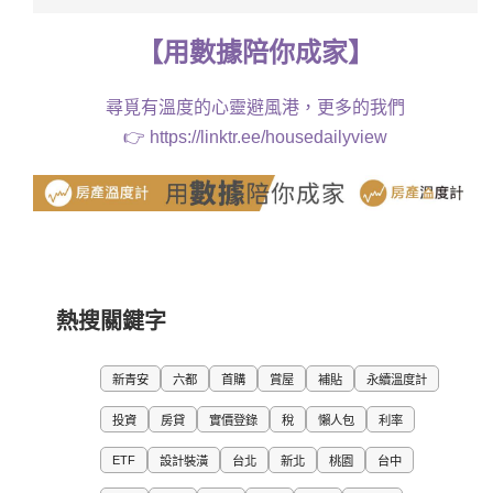
【
用
數據
陪你成家
】
尋覓有溫度的心靈避風港，更多的我們
👉
https://linktr.ee/housedailyview
熱搜關鍵字
新青安
六都
首購
賞屋
補貼
永續溫度計
投資
房貸
實價登錄
稅
懶人包
利率
ETF
設計裝潢
台北
新北
桃園
台中