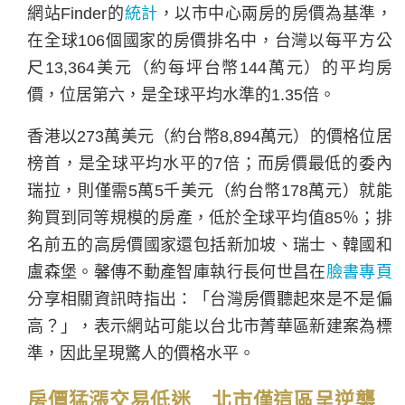
網站Finder的
統計
，以市中心兩房的房價為基準，
在全球106個國家的房價排名中，台灣以每平方公
尺13,364美元（約每坪台幣144萬元）的平均房
價，位居第六，是全球平均水準的1.35倍。
香港以273萬美元（約台幣8,894萬元）的價格位居
榜首，是全球平均水平的7倍；而房價最低的委內
瑞拉，則僅需5萬5千美元（約台幣178萬元）就能
夠買到同等規模的房產，低於全球平均值85％；排
名前五的高房價國家還包括新加坡、瑞士、韓國和
盧森堡。馨傳不動產智庫執行長何世昌在
臉書專頁
分享相關資訊時指出：「台灣房價聽起來是不是偏
高？」，表示網站可能以台北市菁華區新建案為標
準，因此呈現驚人的價格水平。
房價猛漲交易低迷 北市僅這區呈逆襲