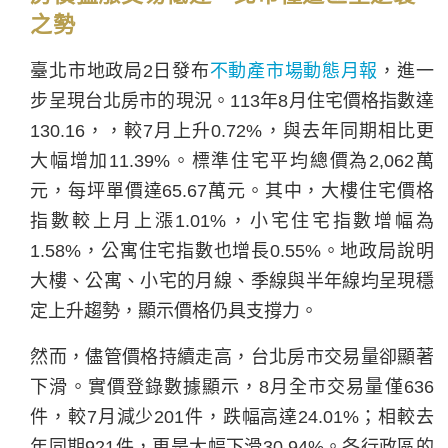
之勢
臺北市地政局2日發布
不動產市場動態月報
，進一
步呈現台北房市的現況。113年8月住宅價格指數達
130.16，，較7月上升0.72%，與去年同期相比更
大幅增加11.39%。標準住宅平均總價為2,062萬
元，每坪單價達65.67萬元。其中，大樓住宅價格
指數較上月上漲1.01%，小宅住宅指數增幅為
1.58%，公寓住宅指數也增長0.55%。地政局說明
大樓、公寓、小宅的月線、季線與半年線均呈現穩
定上升趨勢，顯示價格仍具支撐力。
然而，儘管價格持續走高，台北房市交易量卻顯著
下滑。實價登錄數據顯示，8月全市交易量僅636
件，較7月減少201件，跌幅高達24.01%；相較去
年同期921件，更是大幅下滑30.94%。各行政區的