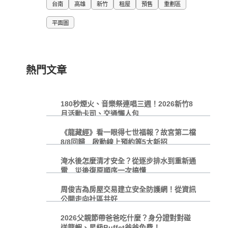
台南
高雄
新竹
租屋
預售
重劃區
平面圖
熱門文章
180秒煙火、音樂祭連唱三週！2026新竹8
月活動卡司、交通懶人包
《龍藏經》看一眼得七世福報？故宮第二檔
8/8回歸 啟動線上預約等5大新招
淹水後怎麼清才安全？從逐步排水到重新通
電 災後復原順序一次搞懂
周俊吉為房屋交易建立安全防護網！從資訊
公開走向社區共好
2026父親節帶爸爸吃什麼？身分證對對碰
送龍蝦、星級Buffet爸爸免費！