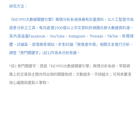
研究方法：
《KEYPO大數據關鍵引擎》輿情分析系統係擁有巨量資料，以人工智慧作為
語意分析之工具，每月處理1500億以上中文資料的網路社群大數據資料庫，
其內容涵蓋Facebook、YouTube、Instagram、Threads、TikTok、新聞媒
體、討論區、部落格等網站。針對討論『預售屋市場』相關文本進行分析，
調查「熱門關鍵字」(註1)作為本分析依據。
*註1
熱門關鍵字：
透過『KEYPO大數據關鍵引擎』
輿情分析系統
，萃取網
路上的文章與主題共同出現的關鍵熱詞；次數越多，字詞越大；可用來釐清
核心議題與重點人事物。