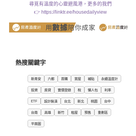
尋覓有溫度的心靈避風港，更多的我們
👉
https://linktr.ee/housedailyview
熱搜關鍵字
新青安
六都
首購
賞屋
補貼
永續溫度計
投資
房貸
實價登錄
稅
懶人包
利率
ETF
設計裝潢
台北
新北
桃園
台中
台南
高雄
新竹
租屋
預售
重劃區
平面圖