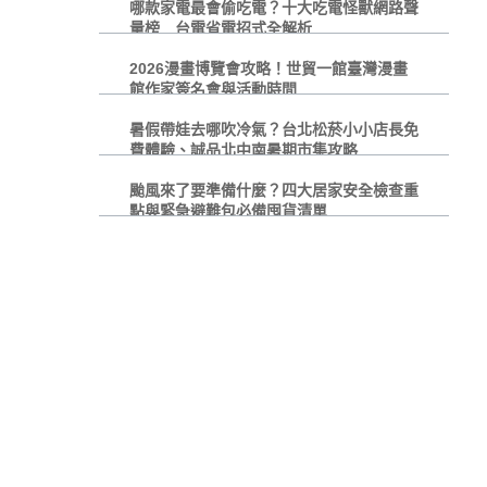
哪款家電最會偷吃電？十大吃電怪獸網路聲
量榜 台電省電招式全解析
2026漫畫博覽會攻略！世貿一館臺灣漫畫
館作家簽名會與活動時間
暑假帶娃去哪吹冷氣？台北松菸小小店長免
費體驗、誠品北中南暑期市集攻略
颱風來了要準備什麼？四大居家安全檢查重
點與緊急避難包必備囤貨清單