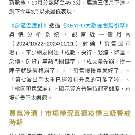
新數據，10月分數降至45.3分，連續三個月下滑，
創下今年3月以來最低表現。
《房產溫度計》
透過
《KEYPO大數據關鍵引擎》
輿情分析系統，觀察近一個月內
（2024/10/22~2024/11/21）討論「預售屋市
場」，不少網友關注「成數、央行、緊縮、降溫、
房價、房貸」等熱門關鍵字：「成交量先崩，撐一
陣子就是價格崩了」、「預售慢慢賣就好了」、
「第七波出手太重已經沒有升息的可能了啦」、
「桃園預售駕崩」，顯示買方普遍持觀望態度，市
場前景不太樂觀。
買氣冷清！市場慘況直逼疫情三級警戒
時期