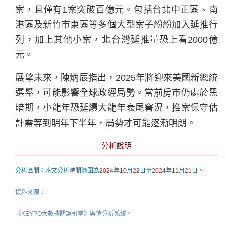
案，且僅有1案突破百億元。包括台北中正區、南
港區及新竹市東區等多個大型案子紛紛加入延推行
列，加上其他小案，北台灣延推量恐上看2000億
元。
展望未來，陳炳辰指出，2025年將迎來美國新總統
選舉，可能影響全球政經局勢。當前房市仍處於黑
暗期，小龍年恐延續大龍年衰尾窘況，推案保守估
計需等到明年下半年，局勢才可能逐漸明朗。
分析說明
分析區間：本文分析時間範圍為
2024
年
10
月
22
日至
2024
年
11
月
21
日。
資料來源：
《KEYPO大數據關鍵引擎》輿情分析系統。