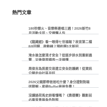
熱門文章
180秒煙火、音樂祭連唱三週！2026新竹8
月活動卡司、交通懶人包
《龍藏經》看一眼得七世福報？故宮第二檔
8/8回歸 啟動線上預約等5大新招
淹水後怎麼清才安全？從逐步排水到重新通
電 災後復原順序一次搞懂
周俊吉為房屋交易建立安全防護網！從資訊
公開走向社區共好
2026父親節帶爸爸吃什麼？身分證對對碰
送龍蝦、星級Buffet爸爸免費！
沒讀過荷馬史詩看懂嗎？《奧德賽》觀影前
必看背景與角色對照