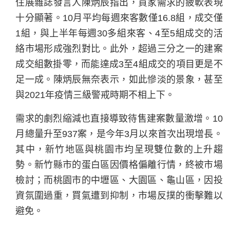
住展雜誌發言人陳炳辰指出，買家需求的疲軟表現
十分顯著。10月平均每週來客數僅16.8組，成交僅
1組，與上半年每週30多組來客、4至5組成交的活
絡市場形成強烈對比。此外，超過三分之一的建案
成交組數掛零，而能達成3至4組成交的項目更是不
足一成。陳炳辰無奈表示，如此慘淡的景象，甚至
與2021年疫情三級警戒時期不相上下。
需求的劇烈縮減也直接導致待售建案數量激增。10
月總量升至937案，是今年3月以來首次出現增長。
其中，新竹地區與桃園市均呈現雙位數的上升趨
勢。新竹縣市的蛋白區因價格偏離行情，終被市場
檢討；而桃園市的中壢區、大園區、龜山區，因投
資氛圍過重，買氣遭到抑制，市場反撲的衝擊難以
避免。