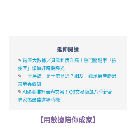
延伸閱讀
✎
房產大數據／貸款難度升高！熱門關鍵字「撿
便宜」議價好時機曝光
✎
「等房族」是什麼意思？網友：繼承房產勝過
當房蟲奴隸
✎
AI熱潮推升商辦交易！Q3交易額飆八季新高
專家揭最佳進場時機
【
用
數據
陪你成家
】