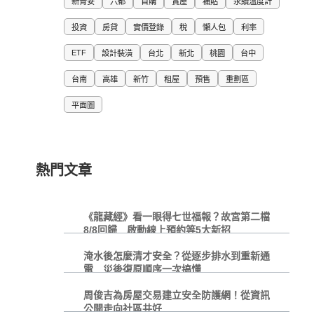
新青安
六都
首購
賞屋
補貼
永續溫度計
投資
房貸
實價登錄
稅
懶人包
利率
ETF
設計裝潢
台北
新北
桃園
台中
台南
高雄
新竹
租屋
預售
重劃區
平面圖
熱門文章
《龍藏經》看一眼得七世福報？故宮第二檔
8/8回歸 啟動線上預約等5大新招
淹水後怎麼清才安全？從逐步排水到重新通
電 災後復原順序一次搞懂
周俊吉為房屋交易建立安全防護網！從資訊
公開走向社區共好