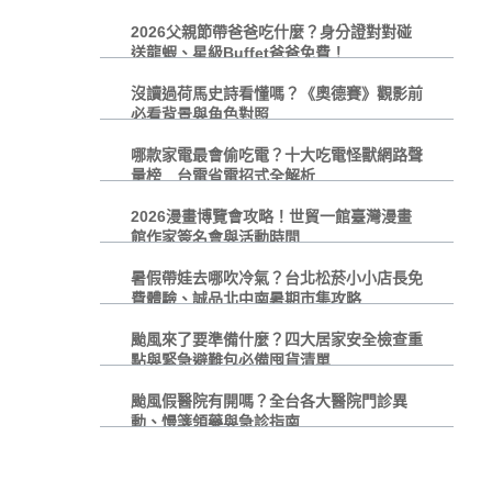
2026父親節帶爸爸吃什麼？身分證對對碰
送龍蝦、星級Buffet爸爸免費！
沒讀過荷馬史詩看懂嗎？《奧德賽》觀影前
必看背景與角色對照
哪款家電最會偷吃電？十大吃電怪獸網路聲
量榜 台電省電招式全解析
2026漫畫博覽會攻略！世貿一館臺灣漫畫
館作家簽名會與活動時間
暑假帶娃去哪吹冷氣？台北松菸小小店長免
費體驗、誠品北中南暑期市集攻略
颱風來了要準備什麼？四大居家安全檢查重
點與緊急避難包必備囤貨清單
颱風假醫院有開嗎？全台各大醫院門診異
動、慢箋領藥與急診指南