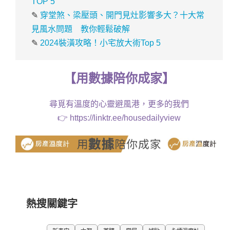
TOP 5
✎
穿堂煞、梁壓頭、開門見灶影響多大？十大常
見風水問題 教你輕鬆破解
✎
2024裝潢攻略！小宅放大術Top 5
【
用
數據
陪你成家
】
尋覓有溫度的心靈避風港，更多的我們
👉
https://linktr.ee/housedailyview
熱搜關鍵字