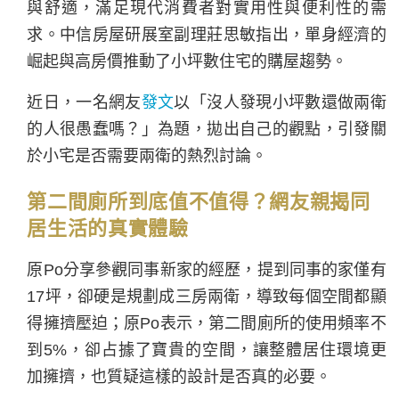
與舒適，滿足現代消費者對實用性與便利性的需
求。中信房屋研展室副理莊思敏指出，單身經濟的
崛起與高房價推動了小坪數住宅的購屋趨勢。
近日，一名網友
發文
以「沒人發現小坪數還做兩衛
的人很愚蠢嗎？」為題，拋出自己的觀點，引發關
於小宅是否需要兩衛的熱烈討論。
第二間廁所到底值不值得？網友親揭同
居生活的真實體驗
原Po分享參觀同事新家的經歷，提到同事的家僅有
17坪，卻硬是規劃成三房兩衛，導致每個空間都顯
得擁擠壓迫；原Po表示，第二間廁所的使用頻率不
到5%，卻占據了寶貴的空間，讓整體居住環境更
加擁擠，也質疑這樣的設計是否真的必要。