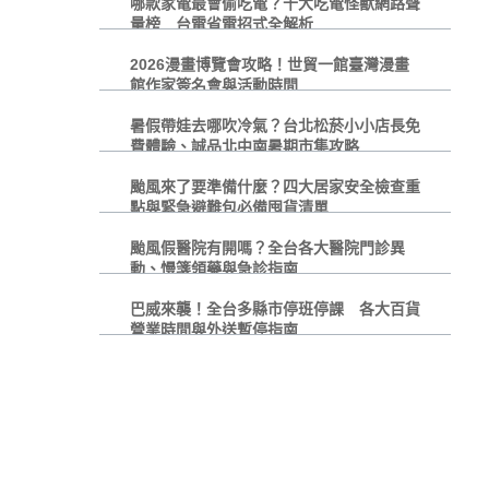
哪款家電最會偷吃電？十大吃電怪獸網路聲
量榜 台電省電招式全解析
2026漫畫博覽會攻略！世貿一館臺灣漫畫
館作家簽名會與活動時間
暑假帶娃去哪吹冷氣？台北松菸小小店長免
費體驗、誠品北中南暑期市集攻略
颱風來了要準備什麼？四大居家安全檢查重
點與緊急避難包必備囤貨清單
颱風假醫院有開嗎？全台各大醫院門診異
動、慢箋領藥與急診指南
巴威來襲！全台多縣市停班停課 各大百貨
營業時間與外送暫停指南