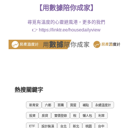
【
用
數據
陪你成家
】
尋覓有溫度的心靈避風港，更多的我們
👉
https://linktr.ee/housedailyview
熱搜關鍵字
新青安
六都
首購
賞屋
補貼
永續溫度計
投資
房貸
實價登錄
稅
懶人包
利率
ETF
設計裝潢
台北
新北
桃園
台中