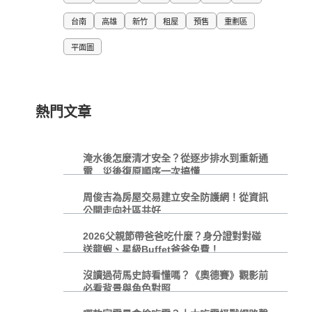
台南
高雄
新竹
租屋
預售
重劃區
平面圖
熱門文章
淹水後怎麼清才安全？從逐步排水到重新通
電 災後復原順序一次搞懂
周俊吉為房屋交易建立安全防護網！從資訊
公開走向社區共好
2026父親節帶爸爸吃什麼？身分證對對碰
送龍蝦、星級Buffet爸爸免費！
沒讀過荷馬史詩看懂嗎？《奧德賽》觀影前
必看背景與角色對照