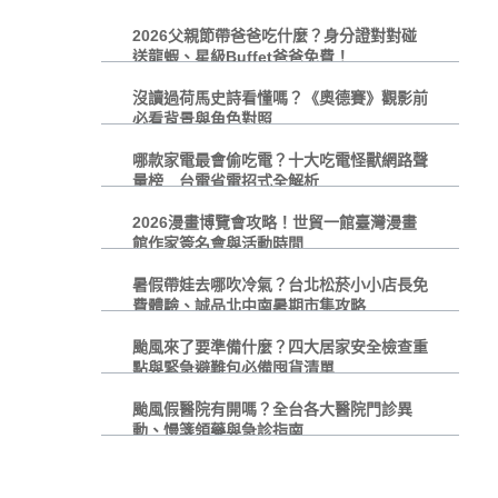
2026父親節帶爸爸吃什麼？身分證對對碰
送龍蝦、星級Buffet爸爸免費！
沒讀過荷馬史詩看懂嗎？《奧德賽》觀影前
必看背景與角色對照
哪款家電最會偷吃電？十大吃電怪獸網路聲
量榜 台電省電招式全解析
2026漫畫博覽會攻略！世貿一館臺灣漫畫
館作家簽名會與活動時間
暑假帶娃去哪吹冷氣？台北松菸小小店長免
費體驗、誠品北中南暑期市集攻略
颱風來了要準備什麼？四大居家安全檢查重
點與緊急避難包必備囤貨清單
颱風假醫院有開嗎？全台各大醫院門診異
動、慢箋領藥與急診指南