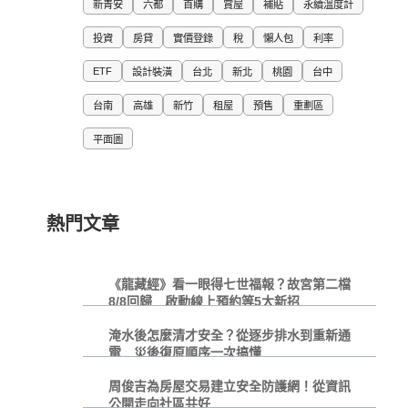
新青安
六都
首購
賞屋
補貼
永續溫度計
投資
房貸
實價登錄
稅
懶人包
利率
ETF
設計裝潢
台北
新北
桃園
台中
台南
高雄
新竹
租屋
預售
重劃區
平面圖
熱門文章
《龍藏經》看一眼得七世福報？故宮第二檔
8/8回歸 啟動線上預約等5大新招
淹水後怎麼清才安全？從逐步排水到重新通
電 災後復原順序一次搞懂
周俊吉為房屋交易建立安全防護網！從資訊
公開走向社區共好