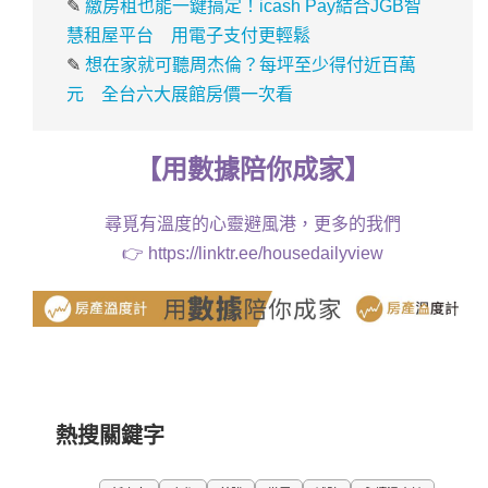
✎
繳房租也能一鍵搞定！icash Pay結合JGB智
慧租屋平台 用電子支付更輕鬆
✎
想在家就可聽周杰倫？每坪至少得付近百萬
元 全台六大展館房價一次看
【
用
數據
陪你成家
】
尋覓有溫度的心靈避風港，更多的我們
👉
https://linktr.ee/housedailyview
熱搜關鍵字