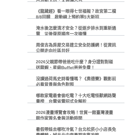
月活動卡司、交通懶人包
《龍藏經》看一眼得七世福報？故宮第二檔
8/8回歸 啟動線上預約等5大新招
淹水後怎麼清才安全？從逐步排水到重新通
電 災後復原順序一次搞懂
周俊吉為房屋交易建立安全防護網！從資訊
公開走向社區共好
2026父親節帶爸爸吃什麼？身分證對對碰
送龍蝦、星級Buffet爸爸免費！
沒讀過荷馬史詩看懂嗎？《奧德賽》觀影前
必看背景與角色對照
哪款家電最會偷吃電？十大吃電怪獸網路聲
量榜 台電省電招式全解析
2026漫畫博覽會攻略！世貿一館臺灣漫畫
館作家簽名會與活動時間
暑假帶娃去哪吹冷氣？台北松菸小小店長免