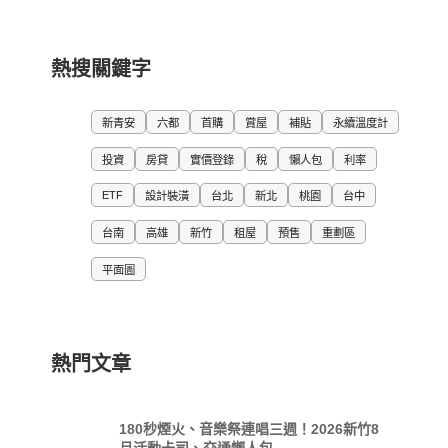
熱搜關鍵字
新青安
六都
首購
賞屋
補貼
永續溫度計
投資
房貸
實價登錄
稅
懶人包
利率
ETF
設計裝潢
台北
新北
桃園
台中
台南
高雄
新竹
租屋
預售
重劃區
平面圖
熱門文章
180秒煙火、音樂祭連唱三週！2026新竹8