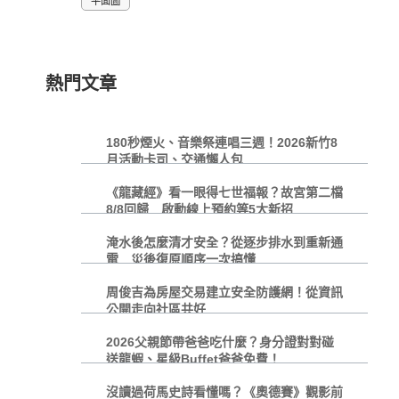
平面圖
熱門文章
180秒煙火、音樂祭連唱三週！2026新竹8
月活動卡司、交通懶人包
《龍藏經》看一眼得七世福報？故宮第二檔
8/8回歸 啟動線上預約等5大新招
淹水後怎麼清才安全？從逐步排水到重新通
電 災後復原順序一次搞懂
周俊吉為房屋交易建立安全防護網！從資訊
公開走向社區共好
2026父親節帶爸爸吃什麼？身分證對對碰
送龍蝦、星級Buffet爸爸免費！
沒讀過荷馬史詩看懂嗎？《奧德賽》觀影前