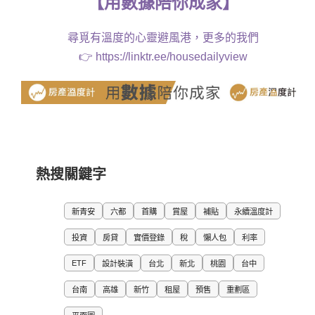
【
用
數據
陪你成家
】
尋覓有溫度的心靈避風港，更多的我們
👉
https://linktr.ee/housedailyview
熱搜關鍵字
新青安
六都
首購
賞屋
補貼
永續溫度計
投資
房貸
實價登錄
稅
懶人包
利率
ETF
設計裝潢
台北
新北
桃園
台中
台南
高雄
新竹
租屋
預售
重劃區