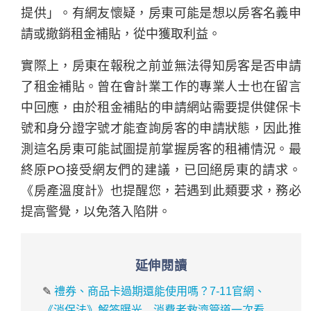
提供」。有網友懷疑，房東可能是想以房客名義申
請或撤銷租金補貼，從中獲取利益。
實際上，房東在報稅之前並無法得知房客是否申請
了租金補貼。曾在會計業工作的專業人士也在留言
中回應，由於租金補貼的申請網站需要提供健保卡
號和身分證字號才能查詢房客的申請狀態，因此推
測這名房東可能試圖提前掌握房客的租補情況。最
終原PO接受網友們的建議，已回絕房東的請求。
《房產溫度計》也提醒您，若遇到此類要求，務必
提高警覺，以免落入陷阱。
延伸閱讀
✎
禮券、商品卡過期還能使用嗎？7-11官網、
《消保法》解答曝光 消費者救濟管道一次看