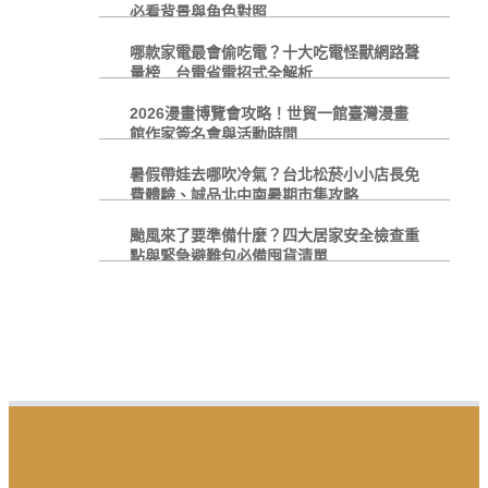
必看背景與角色對照
哪款家電最會偷吃電？十大吃電怪獸網路聲
量榜 台電省電招式全解析
2026漫畫博覽會攻略！世貿一館臺灣漫畫
館作家簽名會與活動時間
暑假帶娃去哪吹冷氣？台北松菸小小店長免
費體驗、誠品北中南暑期市集攻略
颱風來了要準備什麼？四大居家安全檢查重
點與緊急避難包必備囤貨清單