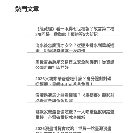
熱門文章
《龍藏經》看一眼得七世福報？故宮第二檔
8/8回歸 啟動線上預約等5大新招
淹水後怎麼清才安全？從逐步排水到重新通
電 災後復原順序一次搞懂
周俊吉為房屋交易建立安全防護網！從資訊
公開走向社區共好
2026父親節帶爸爸吃什麼？身分證對對碰
送龍蝦、星級Buffet爸爸免費！
沒讀過荷馬史詩看懂嗎？《奧德賽》觀影前
必看背景與角色對照
哪款家電最會偷吃電？十大吃電怪獸網路聲
量榜 台電省電招式全解析
2026漫畫博覽會攻略！世貿一館臺灣漫畫