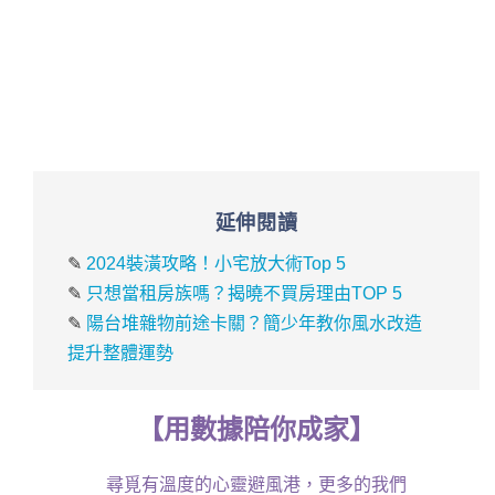
延伸閱讀
✎
2024裝潢攻略！小宅放大術Top 5
✎
只想當租房族嗎？揭曉不買房理由TOP 5
✎
陽台堆雜物前途卡關？簡少年教你風水改造
提升整體運勢
【
用
數據
陪你成家
】
尋覓有溫度的心靈避風港，更多的我們