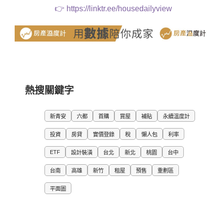
👉
https://linktr.ee/housedailyview
熱搜關鍵字
新青安
六都
首購
賞屋
補貼
永續溫度計
投資
房貸
實價登錄
稅
懶人包
利率
ETF
設計裝潢
台北
新北
桃園
台中
台南
高雄
新竹
租屋
預售
重劃區
平面圖