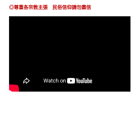
◎
尊重各宗教主張 民俗信仰請勿盡信