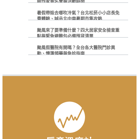
館作家簽名會與活動時間
暑假帶娃去哪吹冷氣？台北松菸小小店長免
費體驗、誠品北中南暑期市集攻略
颱風來了要準備什麼？四大居家安全檢查重
點與緊急避難包必備囤貨清單
颱風假醫院有開嗎？全台各大醫院門診異
動、慢箋領藥與急診指南