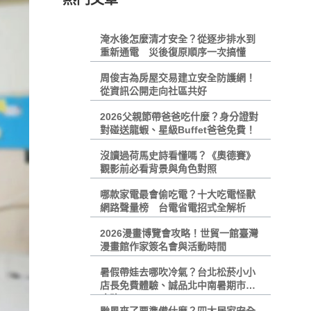
淹水後怎麼清才安全？從逐步排水到
重新通電 災後復原順序一次搞懂
周俊吉為房屋交易建立安全防護網！
從資訊公開走向社區共好
2026父親節帶爸爸吃什麼？身分證對
對碰送龍蝦、星級Buffet爸爸免費！
沒讀過荷馬史詩看懂嗎？《奧德賽》
觀影前必看背景與角色對照
哪款家電最會偷吃電？十大吃電怪獸
網路聲量榜 台電省電招式全解析
2026漫畫博覽會攻略！世貿一館臺灣
漫畫館作家簽名會與活動時間
暑假帶娃去哪吹冷氣？台北松菸小小
店長免費體驗、誠品北中南暑期市集
攻略