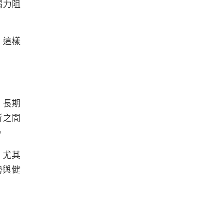
竭力阻
。這樣
，長期
所之間
。
，尤其
勢與健