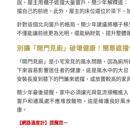
說，屋主用櫃子遮擋大量窗戶，簡少年解釋道：
擋自己的前途。此外，屋主的床位還位於梁下，
針對這個北向窗戶的格局，簡少年建議將櫃子移
不僅能讓前途更為光明，還能納財氣、提升整體
別讓「開門見廁」破壞健康！簡單遮擋
「開門見廁」是小宅常見的風水問題，因為廁所
下來容易影響居住者的健康，這是風水中的大忌
安裝長度到膝下的門簾來遮擋，或放置較高的家
簡少年最後提醒，家中必須讓光與氣流順暢進入
窗戶和通風處不應堆放雜物，這是維護良好風
康。
【網路溫度計】提醒您－