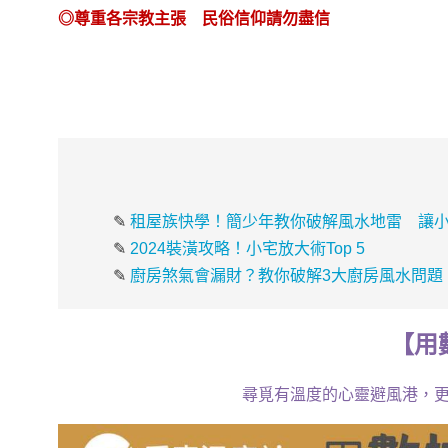
◎
尊重各宗教主張 民俗信仰請勿盡信
✎
租屋族快學！簡少年教你破解風水地雷 讓
✎
2024裝潢攻略！小宅放大術Top 5
✎
廚房煞氣會漏財？教你破解3大廚房風水問題
【
用
尋覓有溫度的心靈避風港，更