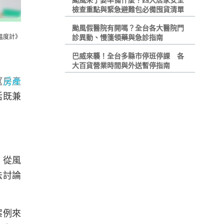
颱風來了要準備什麼？四大居家安全
檢查重點與緊急避難包必備囤貨清單
颱風假醫院有開嗎？全台各大醫院門
房產溫度計》
診異動、慢箋領藥與急診指南
巴威來襲！全台多縣市停班停課 各
大百貨營業時間與外送暫停指南
《
房產
活既兼
，從風
法討論
案例來