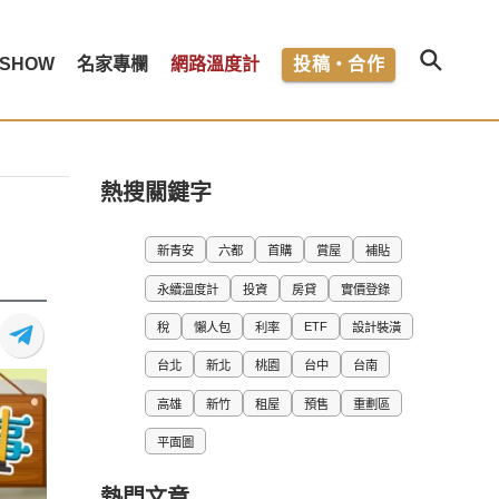
SHOW
名家專欄
網路溫度計
投稿・合作
熱搜關鍵字
新青安
六都
首購
賞屋
補貼
永續溫度計
投資
房貸
實價登錄
ETF
稅
懶人包
利率
設計裝潢
台北
新北
桃園
台中
台南
高雄
新竹
租屋
預售
重劃區
平面圖
熱門文章