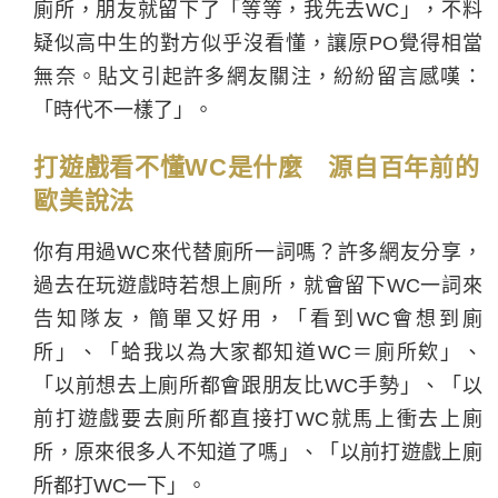
廁所，朋友就留下了「等等，我先去WC」，不料
疑似高中生的對方似乎沒看懂，讓原PO覺得相當
無奈。貼文引起許多網友關注，紛紛留言感嘆：
「時代不一樣了」。
打遊戲看不懂WC是什麼 源自百年前的
歐美說法
你有用過WC來代替廁所一詞嗎？許多網友分享，
過去在玩遊戲時若想上廁所，就會留下WC一詞來
告知隊友，簡單又好用，「看到WC會想到廁
所」、「蛤我以為大家都知道WC＝廁所欸」、
「以前想去上廁所都會跟朋友比WC手勢」、「以
前打遊戲要去廁所都直接打WC就馬上衝去上廁
所，原來很多人不知道了嗎」、「以前打遊戲上廁
所都打WC一下」。