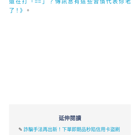
還在打「==」？傳訊息有這些習慣代表你老
了！》
。
延伸閱讀
✎
詐騙手法再出新！下單即期品秒陷信用卡盜刷