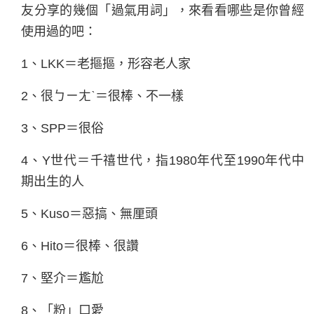
友分享的幾個「過氣用詞」，來看看哪些是你曾經
使用過的吧：
1、LKK＝老摳摳，形容老人家
2、很ㄅㄧㄤˋ＝很棒、不一樣
3、SPP＝很俗
4、Y世代＝千禧世代，指1980年代至1990年代中
期出生的人
5、Kuso＝惡搞、無厘頭
6、Hito＝很棒、很讚
7、堅介＝尷尬
8、「粉」口愛