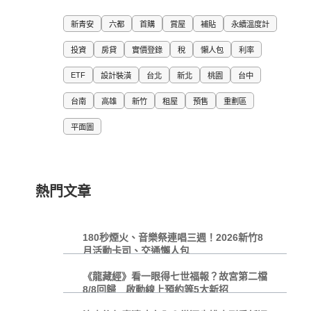
新青安
六都
首購
賞屋
補貼
永續溫度計
投資
房貸
實價登錄
稅
懶人包
利率
ETF
設計裝潢
台北
新北
桃園
台中
台南
高雄
新竹
租屋
預售
重劃區
平面圖
熱門文章
180秒煙火、音樂祭連唱三週！2026新竹8
月活動卡司、交通懶人包
《龍藏經》看一眼得七世福報？故宮第二檔
8/8回歸 啟動線上預約等5大新招