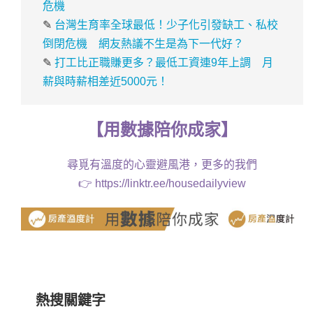
危機
✎
台灣生育率全球最低！少子化引發缺工、私校
倒閉危機 網友熱議不生是為下一代好？
✎
打工比正職賺更多？最低工資連9年上調 月
薪與時薪相差近5000元！
【
用
數據
陪你成家
】
尋覓有溫度的心靈避風港，更多的我們
👉
https://linktr.ee/housedailyview
熱搜關鍵字