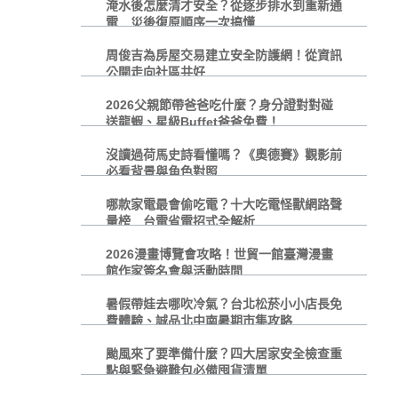
淹水後怎麼清才安全？從逐步排水到重新通
電 災後復原順序一次搞懂
周俊吉為房屋交易建立安全防護網！從資訊
公開走向社區共好
2026父親節帶爸爸吃什麼？身分證對對碰
送龍蝦、星級Buffet爸爸免費！
沒讀過荷馬史詩看懂嗎？《奧德賽》觀影前
必看背景與角色對照
哪款家電最會偷吃電？十大吃電怪獸網路聲
量榜 台電省電招式全解析
2026漫畫博覽會攻略！世貿一館臺灣漫畫
館作家簽名會與活動時間
暑假帶娃去哪吹冷氣？台北松菸小小店長免
費體驗、誠品北中南暑期市集攻略
颱風來了要準備什麼？四大居家安全檢查重
點與緊急避難包必備囤貨清單