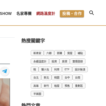
SHOW
名家專欄
網路溫度計
投稿・合作
熱搜關鍵字
新青安
六都
首購
賞屋
補貼
永續溫度計
投資
房貸
實價登錄
ETF
稅
懶人包
利率
設計裝潢
台北
新北
桃園
台中
台南
高雄
新竹
租屋
預售
重劃區
平面圖
熱門文章