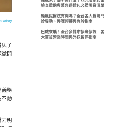
颱風來了要準備什麼？四大居家安全
檢查重點與緊急避難包必備囤貨清單
颱風假醫院有開嗎？全台各大醫院門
pixabay
診異動、慢箋領藥與急診指南
巴威來襲！全台多縣市停班停課 各
大百貨營業時間與外送暫停指南
贈與子
課徵問
稅義務
為不動
財力明