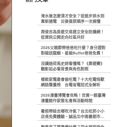
淹水後怎麼清才安全？從逐步排水到
重新通電 災後復原順序一次搞懂
周俊吉為房屋交易建立安全防護網！
從資訊公開走向社區共好
2026父親節帶爸爸吃什麼？身分證對
對碰送龍蝦、星級Buffet爸爸免費！
沒讀過荷馬史詩看懂嗎？《奧德賽》
觀影前必看背景與角色對照
哪款家電最會偷吃電？十大吃電怪獸
網路聲量榜 台電省電招式全解析
2026漫畫博覽會攻略！世貿一館臺灣
漫畫館作家簽名會與活動時間
暑假帶娃去哪吹冷氣？台北松菸小小
店長免費體驗、誠品北中南暑期市集
攻略