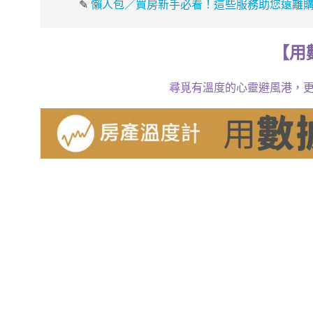
✎
懶人包／買房新手必看！這些服務助您遠離
【
用
尋覓有溫度的心靈避風港，更