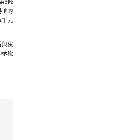
第5條
房地的
4千元
贈與稅
的納稅