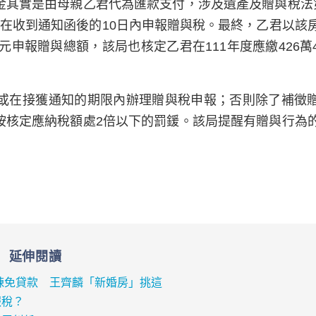
金其實是由母親乙君代為匯款支付，涉及遺產及贈與稅法
在收到通知函後的10日內申報贈與稅。最終，乙君以該
元申報贈與總額，該局也核定乙君在111年度應繳426萬
或在接獲通知的期限內辦理贈與稅申報；否則除了補徵
按核定應納稅額處2倍以下的罰鍰。該局提醒有贈與行為
延伸閱讀
兩棟免貸款 王齊麟「新婚房」挑這
報稅？