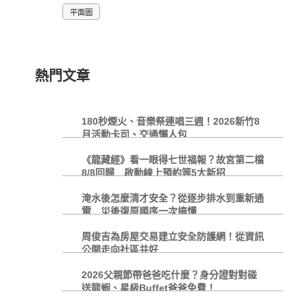
平面圖
熱門文章
180秒煙火、音樂祭連唱三週！2026新竹8
月活動卡司、交通懶人包
《龍藏經》看一眼得七世福報？故宮第二檔
8/8回歸 啟動線上預約等5大新招
淹水後怎麼清才安全？從逐步排水到重新通
電 災後復原順序一次搞懂
周俊吉為房屋交易建立安全防護網！從資訊
公開走向社區共好
2026父親節帶爸爸吃什麼？身分證對對碰
送龍蝦、星級Buffet爸爸免費！