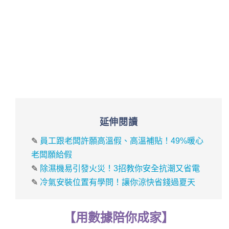
延伸閱讀
✎
員工跟老闆許願高溫假、高溫補貼！49%暖心
老闆願給假
✎
除濕機易引發火災！3招教你安全抗潮又省電
✎
冷氣安裝位置有學問！讓你涼快省錢過夏天
【
用
數據
陪你成家
】