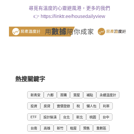
尋覓有溫度的心靈避風港，更多的我們
👉
https://linktr.ee/housedailyview
熱搜關鍵字
新青安
六都
首購
賞屋
補貼
永續溫度計
投資
房貸
實價登錄
稅
懶人包
利率
ETF
設計裝潢
台北
新北
桃園
台中
台南
高雄
新竹
租屋
預售
重劃區