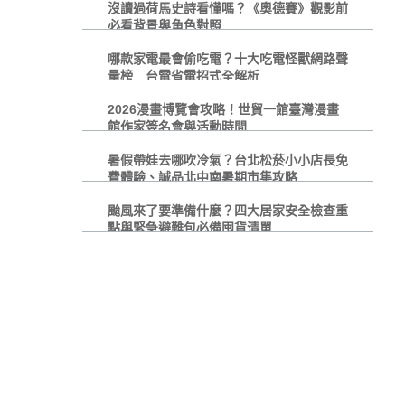
沒讀過荷馬史詩看懂嗎？《奧德賽》觀影前
必看背景與角色對照
哪款家電最會偷吃電？十大吃電怪獸網路聲
量榜 台電省電招式全解析
2026漫畫博覽會攻略！世貿一館臺灣漫畫
館作家簽名會與活動時間
暑假帶娃去哪吹冷氣？台北松菸小小店長免
費體驗、誠品北中南暑期市集攻略
颱風來了要準備什麼？四大居家安全檢查重
點與緊急避難包必備囤貨清單