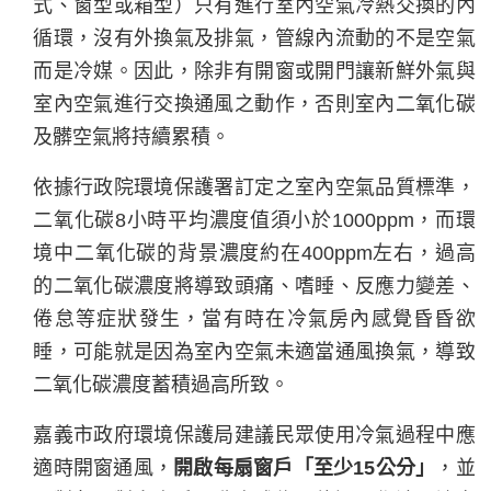
式、窗型或箱型）只有進行室內空氣冷熱交換的內
循環，沒有外換氣及排氣，管線內流動的不是空氣
而是冷媒。因此，除非有開窗或開門讓新鮮外氣與
室內空氣進行交換通風之動作，否則室內二氧化碳
及髒空氣將持續累積。
依據行政院環境保護署訂定之室內空氣品質標準，
二氧化碳8小時平均濃度值須小於1000ppm，而環
境中二氧化碳的背景濃度約在400ppm左右，過高
的二氧化碳濃度將導致頭痛、嗜睡、反應力變差、
倦怠等症狀發生，當有時在冷氣房內感覺昏昏欲
睡，可能就是因為室內空氣未適當通風換氣，導致
二氧化碳濃度蓄積過高所致。
嘉義市政府環境保護局建議民眾使用冷氣過程中應
適時開窗通風，
開啟每扇窗戶「至少15公分」
，並