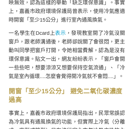
映無效，認為這樣的舉動「缺乏環保意識」。事實
上，嘉義市政府環境保護局曾表示，使用冷氣應適
時開窗「至少15公分」進行室內通風換氣。
一名學生在Dcard上
表示
，發現教室開了冷氣沒關
窗戶，跟老師溝通後，老師卻說關了會很悶，更主
動叫同學把窗戶打開，令她相當費解，認為是沒有
環保意識。貼文一出，網友紛紛表示，「窗戶會開
一些些吧，想要涼涼又想要保持空氣流通」、「冷
氣是室內循環....怎麼會覺得開冷氣就不會悶....」。
開窗「至少15公分」 避免二氧化碳濃度
過高
事實上，嘉義市政府環境保護局指出，民眾常誤認
為冷氣具有通風換氣的功能，但實際上冷氣（分離