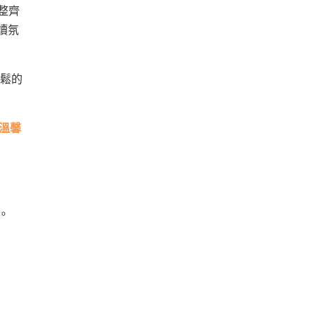
整齊
讀氛
鬆的
對溫馨
。