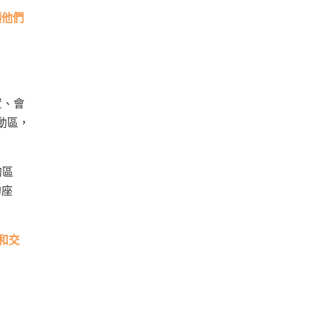
讓他們
置、會
動區，
的區
的座
和交