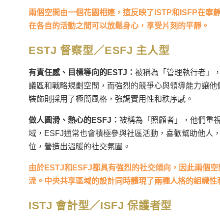
兩個空間由一個花園相連，這反映了ISTP和ISFP
在各自的活動之間可以放鬆身心，享受片刻的平靜。
ESTJ 督察型／ESFJ 主人型
有責任感、目標導向的ESTJ：
被稱為「管理執行者」
議區和戰略規劃空間，而強烈的競爭心與領導能力讓他
裝飾則採用了極簡風格，強調實用性和秩序感。
做人圓滑、熱心的ESFJ：
被稱為「照顧者」，他們重
域，ESFJ通常也會積極參與社區活動，喜歡幫助他人
位，營造出溫暖的社交氛圍。
由於ESTJ和ESFJ都具有強烈的社交傾向，因此兩
流。中央共享區域的設計同時體現了兩種人格的組織性
ISTJ 會計型／ISFJ 保護者型