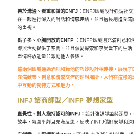
善於溝通、看重和諧的ENFJ：
ENFJ區域設計強調社
在一起進行深入的對話和情感連結，並且擅長創造充滿
的重視。
點子多、心胸開放的ENFP ：
ENFP區域則充滿創意
即興活動提供了空間，並且偏愛探索和享受當下的生活
盡情釋放能量並激勵他人參與。
這兩個區域通過酒吧和舞池的巧妙設計相連接，展現了E
充滿歡樂、創意和情感交流的理想場所，人們在這樣的
中互動的獨特方式和魅力。
INFJ 諮商師型／INFP 夢想家型
直覺性、對人抱持認可的INFJ：
設計強調靜謐與深思，
故事，氛圍平靜且充滿反思，反映了INFJ偏好安靜和