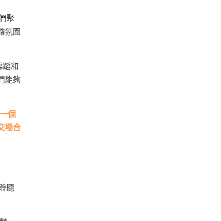
們聚
諧氛圍
舞蹈和
們能夠
為一個
交場合
聆聽