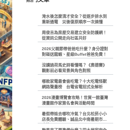
淹水後怎麼清才安全？從逐步排水到
重新通電 災後復原順序一次搞懂
周俊吉為房屋交易建立安全防護網！
從資訊公開走向社區共好
2026父親節帶爸爸吃什麼？身分證對
對碰送龍蝦、星級Buffet爸爸免費！
沒讀過荷馬史詩看懂嗎？《奧德賽》
觀影前必看背景與角色對照
哪款家電最會偷吃電？十大吃電怪獸
網路聲量榜 台電省電招式全解析
2026漫畫博覽會攻略！世貿一館臺灣
漫畫館作家簽名會與活動時間
暑假帶娃去哪吹冷氣？台北松菸小小
店長免費體驗、誠品北中南暑期市集
攻略