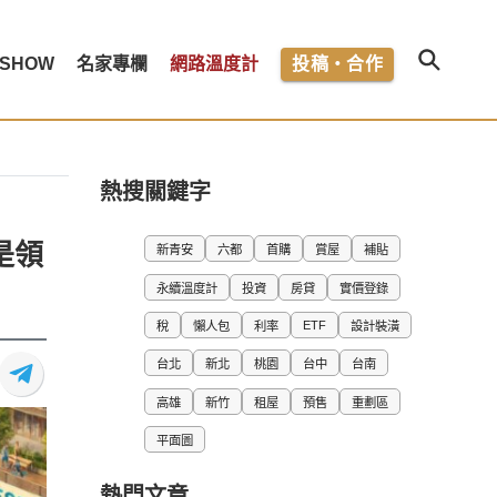
SHOW
名家專欄
網路溫度計
投稿・合作
熱搜關鍵字
是領
新青安
六都
首購
賞屋
補貼
永續溫度計
投資
房貸
實價登錄
ETF
稅
懶人包
利率
設計裝潢
台北
新北
桃園
台中
台南
高雄
新竹
租屋
預售
重劃區
平面圖
熱門文章