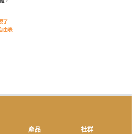
豔，
現了
自由表
產品
社群