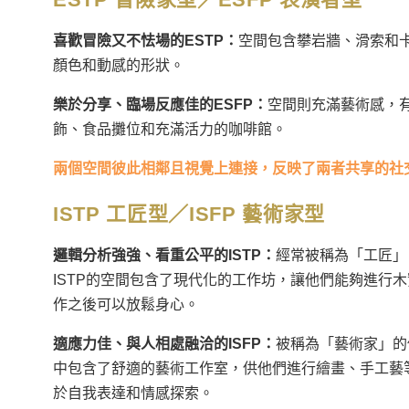
喜歡冒險又不怯場的ESTP：
空間包含攀岩牆、滑索和
顏色和動感的形狀。
樂於分享、臨場反應佳的ESFP：
空間則充滿藝術感，
飾、食品攤位和充滿活力的咖啡館。
兩個空間彼此相鄰且視覺上連接，反映了兩者共享的社
ISTP 工匠型／ISFP 藝術家型
邏輯分析強強、看重公平的ISTP：
經常被稱為「工匠」
ISTP的空間包含了現代化的工作坊，讓他們能夠進行
作之後可以放鬆身心。
適應力佳、與人相處融洽的ISFP：
被稱為「藝術家」的
中包含了舒適的藝術工作室，供他們進行繪畫、手工藝
於自我表達和情感探索。