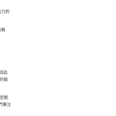
活力的
的裝
因此
的操
空間
們專注