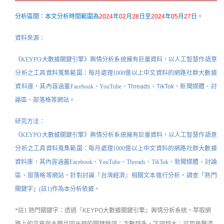
分析區間：本文分析時間範圍為
2024
年
02
月
28
日至
2024
年
05
月
27
日。
資料來源：
《KEYPO大數據關鍵引擎》輿情分析系統擁有
巨量資料
，以人工智慧作語意
分析之工具資料蒐集範圍：每月處理1000億以上中文資料的網路社群大數據
資料庫，其內容涵蓋Facebook、YouTube、
Threads、TikTok
、
新聞媒體、討
論區、部落格等網站。
研究方法：
《
KEYPO大數據關鍵引擎
》
輿情分析系統擁有巨量資料，以人工智慧作語意
分析之工具資料蒐集範圍：每月處理1000億以上中文資料的網路社群大數據
資料庫，其內容涵蓋Facebook、YouTube、Threads、TikTok、新聞媒體、討論
區、部落格等網站，
針對討論『台灣經濟』相關文本進行分析，調查「熱門
關鍵字」(註1)作為本分析依據。
*註1 熱門關鍵字：
透過『KEYPO大數據關鍵引擎』
輿情分析系統
，萃取網
路上的文章與主題共同出現的關鍵熱詞；次數越多，字詞越大；可用來釐清