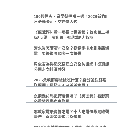
180秒煙火、音樂祭連唱三週！2026新竹8
月活動卡司、交通懶人包
《龍藏經》看一眼得七世福報？故宮第二檔
8/8回歸 啟動線上預約等5大新招
淹水後怎麼清才安全？從逐步排水到重新通
電 災後復原順序一次搞懂
周俊吉為房屋交易建立安全防護網！從資訊
公開走向社區共好
2026父親節帶爸爸吃什麼？身分證對對碰
送龍蝦、星級Buffet爸爸免費！
沒讀過荷馬史詩看懂嗎？《奧德賽》觀影前
必看背景與角色對照
哪款家電最會偷吃電？十大吃電怪獸網路聲
量榜 台電省電招式全解析