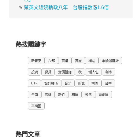
✎
蔡英文總統執政八年 台股指數漲1.6倍
熱搜關鍵字
新青安
六都
首購
賞屋
補貼
永續溫度計
投資
房貸
實價登錄
稅
懶人包
利率
ETF
設計裝潢
台北
新北
桃園
台中
台南
高雄
新竹
租屋
預售
重劃區
平面圖
熱門文章