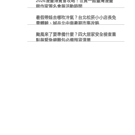
2026漫畫博覽會攻略！世貿一館臺灣漫畫
館作家簽名會與活動時間
暑假帶娃去哪吹冷氣？台北松菸小小店長免
費體驗、誠品北中南暑期市集攻略
颱風來了要準備什麼？四大居家安全檢查重
點與緊急避難包必備囤貨清單