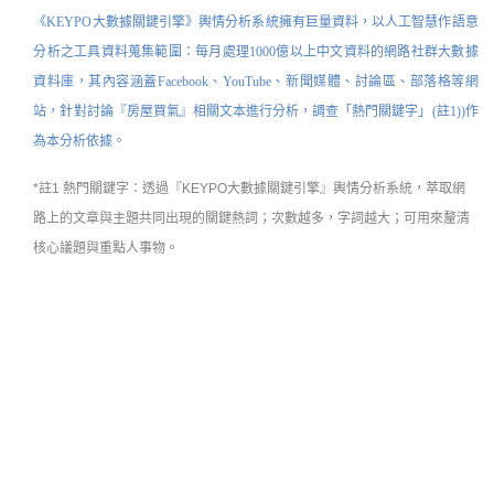
《
KEYPO大數據關鍵引擎
》
輿情分析系統擁有巨量資料，以人工智慧作語意
分析之工具資料蒐集範圍：每月處理1000億以上中文資料的網路社群大數據
資料庫，其內容涵蓋Facebook、YouTube、新聞媒體、討論區、部落格等網
站，
針對討論『房屋買氣』相關文本進行分析，調查「熱門關鍵字」(註1))作
為本分析依據。
*註1 熱門關鍵字：
透過『KEYPO大數據關鍵引擎』
輿情分析系統
，萃取網
路上的文章與主題共同出現的關鍵熱詞；次數越多，字詞越大；可用來釐清
核心議題與重點人事物。