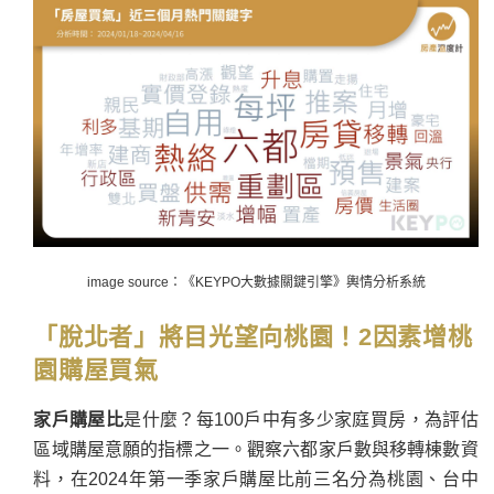
image source：《KEYPO大數據關鍵引擎》輿情分析系統
「脫北者」將目光望向桃園！2因素增桃
園購屋買氣
家戶購屋比
是什麼？每100戶中有多少家庭買房，為評估
區域購屋意願的指標之一。觀察六都家戶數與移轉棟數資
料，在2024年第一季家戶購屋比前三名分為桃園、台中