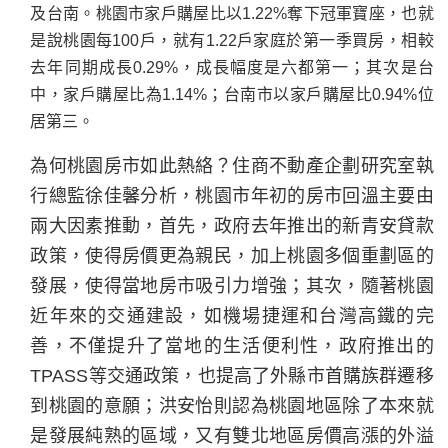
及台南。桃園市家戶購屋比以1.22%奪下冠軍寶座，也就
是說桃園每100戶，就有1.22戶家庭於第一季買房，相較
去年同期成長0.29%，成長幅度是六都第一；其次是台
中，家戶購屋比為1.14%；台南市以家戶購屋比0.94%位
居第三。
為何桃園房市如此熱絡？住商不動產企劃研究室執
行總監徐佳馨分析，桃園市年初的房市回溫主要由
兩大因素推動，首先，政府去年推出的新青安貸款
政策，使得房價更為親民，加上桃園多個重劃區的
發展，使得當地房市吸引力增強；其次，隨著桃園
近年來的交通建設，如機場捷運和台灣高鐵的完
善，不僅提升了當地的生活便利性，政府推出的
TPASS等交通政策，也提高了外縣市首購族群遷移
到桃園的意願；洪安怡則認為桃園地區除了本來就
是發展純熟的區域，又有雙北地區房價高漲的外溢