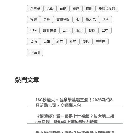
新青安
六都
首購
賞屋
補貼
永續溫度計
投資
房貸
實價登錄
稅
懶人包
利率
ETF
設計裝潢
台北
新北
桃園
台中
台南
高雄
新竹
租屋
預售
重劃區
平面圖
熱門文章
180秒煙火、音樂祭連唱三週！2026新竹8
月活動卡司、交通懶人包
《龍藏經》看一眼得七世福報？故宮第二檔
8/8回歸 啟動線上預約等5大新招
淹水後怎麼清才安全？從逐步排水到重新通