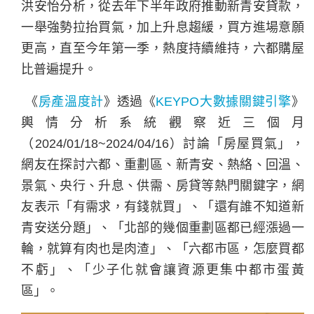
洪安怡分析，從去年下半年政府推動新青安貸款，
一舉強勢拉抬買氣，加上升息趨緩，買方進場意願
更高，直至今年第一季，熱度持續維持，六都購屋
比普遍提升。
《
房產溫度計
》透過《
KEYPO大數據關鍵引擎
》
輿情分析系統觀察近三個月
（2024/01/18~2024/04/16）討論「房屋買氣」，
網友在探討六都、重劃區、新青安、熱絡、回溫、
景氣、央行、升息、供需、房貸
等熱門關鍵字，網
友表示「有需求，有錢就買」、「還有誰不知道新
青安送分題」、「北部的幾個重劃區都已經漲過一
輪，就算有肉也是肉渣」、「六都市區，怎麼買都
不虧」、「少子化就會讓資源更集中都市蛋黃
區」
。