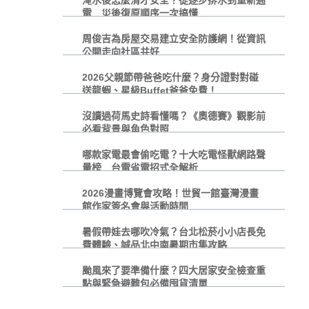
電 災後復原順序一次搞懂
周俊吉為房屋交易建立安全防護網！從資訊
公開走向社區共好
2026父親節帶爸爸吃什麼？身分證對對碰
送龍蝦、星級Buffet爸爸免費！
沒讀過荷馬史詩看懂嗎？《奧德賽》觀影前
必看背景與角色對照
哪款家電最會偷吃電？十大吃電怪獸網路聲
量榜 台電省電招式全解析
2026漫畫博覽會攻略！世貿一館臺灣漫畫
館作家簽名會與活動時間
暑假帶娃去哪吹冷氣？台北松菸小小店長免
費體驗、誠品北中南暑期市集攻略
颱風來了要準備什麼？四大居家安全檢查重
點與緊急避難包必備囤貨清單