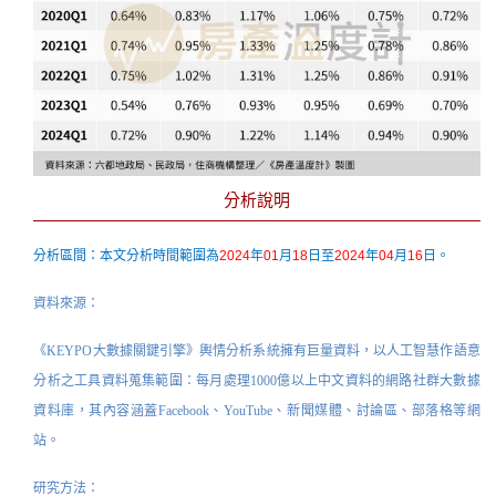
分析說明
分析區間：本文分析時間範圍為
2024
年
01
月
18
日至
2024
年
04
月
16
日。
資料來源：
《KEYPO大數據關鍵引擎》輿情分析系統擁有
巨量資料
，以人工智慧作語意
分析之工具資料蒐集範圍：每月處理1000億以上中文資料的網路社群大數據
資料庫，其內容涵蓋Facebook、YouTube、新聞媒體、討論區、部落格等網
站。
研究方法：