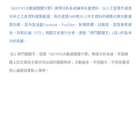
《
KEYPO大數據關鍵引擎
》
輿情分析系統擁有巨量資料，以人工智慧作語意
分析之工具資料蒐集範圍：每月處理1000億以上中文資料的網路社群大數據
資料庫，其內容涵蓋Facebook、YouTube、新聞媒體、討論區、部落格等網
站，
針對討論『ETF』相關文本進行分析，調查「熱門關鍵字」(註1)作為本
分析依據。
*註1 熱門關鍵字：
透過『KEYPO大數據關鍵引擎』
輿情分析系統
，萃取網
路上的文章與主題共同出現的關鍵熱詞；次數越多，字詞越大；可用來釐清
核心議題與重點人事物。