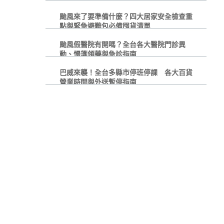
颱風來了要準備什麼？四大居家安全檢查重
點與緊急避難包必備囤貨清單
颱風假醫院有開嗎？全台各大醫院門診異
動、慢箋領藥與急診指南
巴威來襲！全台多縣市停班停課 各大百貨
營業時間與外送暫停指南