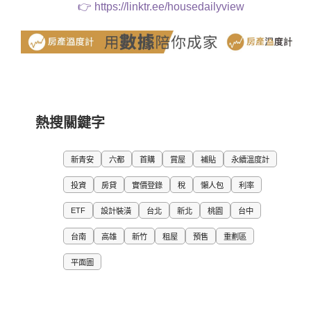
👉
https://linktr.ee/housedailyview
熱搜關鍵字
新青安
六都
首購
賞屋
補貼
永續溫度計
投資
房貸
實價登錄
稅
懶人包
利率
ETF
設計裝潢
台北
新北
桃園
台中
台南
高雄
新竹
租屋
預售
重劃區
平面圖