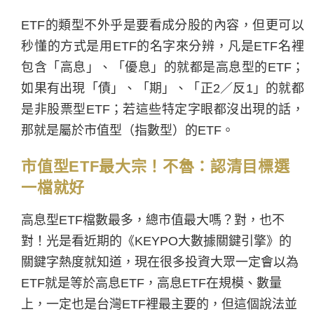
ETF的類型不外乎是要看成分股的內容，但更可以
秒懂的方式是用ETF的名字來分辨，凡是ETF名裡
包含「高息」、「優息」的就都是高息型的ETF；
如果有出現「債」、「期」、「正2／反1」的就都
是非股票型ETF；若這些特定字眼都沒出現的話，
那就是屬於市值型（指數型）的ETF。
市值型ETF最大宗！不魯：認清目標選
一檔就好
高息型ETF檔數最多，總市值最大嗎？對，也不
對！光是看近期的《KEYPO大數據關鍵引擎》的
關鍵字熱度就知道，現在很多投資大眾一定會以為
ETF
就是等於高息
ETF
，高息
ETF
在規模、數量
上，一定也是台灣
ETF
裡最主要的，但這個說法並