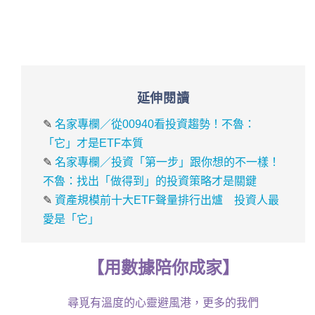
延伸閱讀
✎
名家專欄／從00940看投資趨勢！不魯：
「它」才是ETF本質
✎
名家專欄／投資「第一步」跟你想的不一樣！
不魯：找出「做得到」的投資策略才是關鍵
✎
資產規模前十大ETF聲量排行出爐 投資人最
愛是「它」
【
用
數據
陪你成家
】
尋覓有溫度的心靈避風港，更多的我們