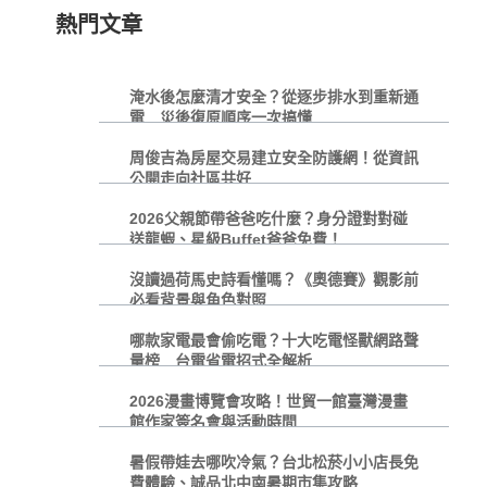
熱門文章
淹水後怎麼清才安全？從逐步排水到重新通
電 災後復原順序一次搞懂
周俊吉為房屋交易建立安全防護網！從資訊
公開走向社區共好
2026父親節帶爸爸吃什麼？身分證對對碰
送龍蝦、星級Buffet爸爸免費！
沒讀過荷馬史詩看懂嗎？《奧德賽》觀影前
必看背景與角色對照
哪款家電最會偷吃電？十大吃電怪獸網路聲
量榜 台電省電招式全解析
2026漫畫博覽會攻略！世貿一館臺灣漫畫
館作家簽名會與活動時間
暑假帶娃去哪吹冷氣？台北松菸小小店長免
費體驗、誠品北中南暑期市集攻略