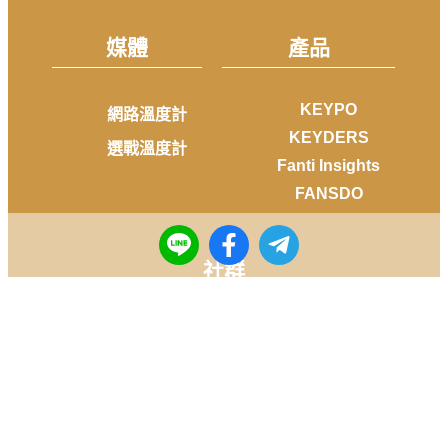
媒體
產品
KEYPO
網路溫度計
KEYDERS
選戰溫度計
Fanti Insights
FANSDO
社群
Facebook
Instagram
Youtube
LINE
Telegram