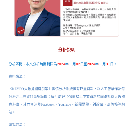
分析說明
分析區間：本文分析時間範圍為
2024
年
03
月
02
日至
2024
年
03
月
31
日。
資料來源：
《KEYPO大數據關鍵引擎》輿情分析系統擁有
巨量資料
，以人工智慧作語意
分析之工具資料蒐集範圍：每月處理1000億以上中文資料的網路社群大數據
資料庫，其內容涵蓋Facebook、YouTube、新聞媒體、討論區、部落格等網
站。
研究方法：