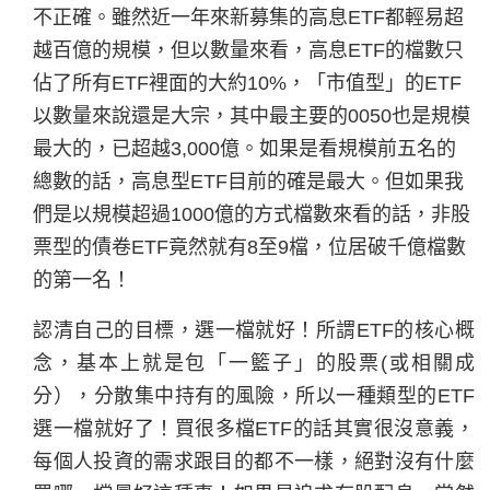
不正確。雖然近一年來新募集的高息
ETF
都輕易超
越百億的規模，但以數量來看，高息
ETF
的檔數只
佔了所有
ETF
裡面的大約
10%
，「市值型」的
ETF
以數量來說還是大宗，其中最主要的
0050
也是規模
最大的，已超越
3,000
億。如果是看規模前五名的
總數的話，高息型
ETF
目前的確是最大。但如果我
們是以規模超過
1000
億的方式檔數來看的話，非股
票型的債卷
ETF
竟然就有
8
至
9
檔，位居破千億檔數
的第一名！
認清自己的目標，選一檔就好！所謂ETF的核心概
念，基本上就是包「一籃子」的股票(或相關成
分），分散集中持有的風險，所以一種類型的ETF
選一檔就好了！買很多檔ETF的話其實很沒意義，
每個人投資的需求跟目的都不一樣，絕對沒有什麼