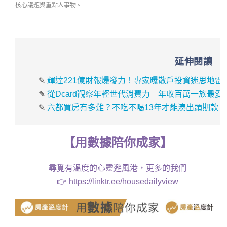
核心議題與重點人事物。
延伸閱讀
✎
輝達221億財報爆發力！專家曝散戶投資迷思地雷
✎
從Dcard觀察年輕世代消費力 年收百萬一族最
✎
六都買房有多難？不吃不喝13年才能湊出頭期款
【
用
數據
陪你成家
】
尋覓有溫度的心靈避風港，更多的我們
👉
https://linktr.ee/housedailyview