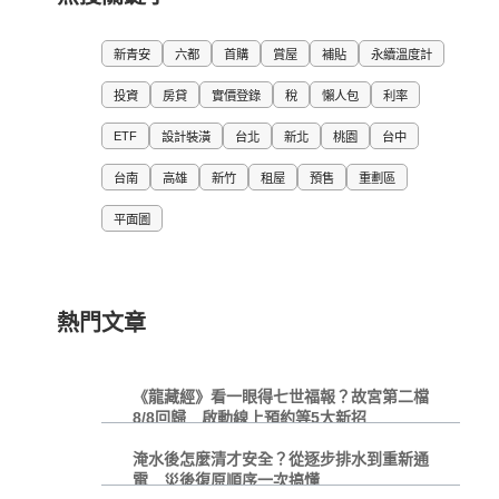
新青安
六都
首購
賞屋
補貼
永續溫度計
投資
房貸
實價登錄
稅
懶人包
利率
ETF
設計裝潢
台北
新北
桃園
台中
台南
高雄
新竹
租屋
預售
重劃區
平面圖
熱門文章
《龍藏經》看一眼得七世福報？故宮第二檔
8/8回歸 啟動線上預約等5大新招
淹水後怎麼清才安全？從逐步排水到重新通
電 災後復原順序一次搞懂