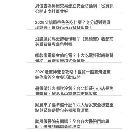
周俊吉為房屋交易建立安全防護網！從資訊
公開走向社區共好
2026父親節帶爸爸吃什麼？身分證對對碰
送龍蝦、星級Buffet爸爸免費！
沒讀過荷馬史詩看懂嗎？《奧德賽》觀影前
必看背景與角色對照
哪款家電最會偷吃電？十大吃電怪獸網路聲
量榜 台電省電招式全解析
2026漫畫博覽會攻略！世貿一館臺灣漫畫
館作家簽名會與活動時間
暑假帶娃去哪吹冷氣？台北松菸小小店長免
費體驗、誠品北中南暑期市集攻略
颱風來了要準備什麼？四大居家安全檢查重
點與緊急避難包必備囤貨清單
颱風假醫院有開嗎？全台各大醫院門診異
動、慢箋領藥與急診指南