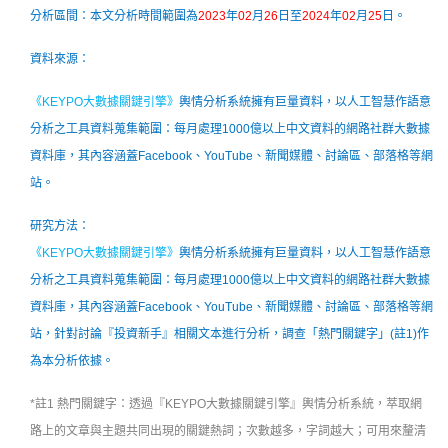
分析區間：本文分析時間範圍為
2023
年
02
月
26
日至
2024
年
02
月
25
日。
資料來源：
《
KEYPO大數據關鍵引擎
》
輿情分析系統擁有巨量資料，以人工智慧作語意
分析之工具資料蒐集範圍：每月處理1000億以上中文資料的網路社群大數據
資料庫，其內容涵蓋Facebook、YouTube、新聞媒體、討論區、部落格等網
站。
研究方法：
《
KEYPO大數據關鍵引擎
》
輿情分析系統擁有巨量資料，以人工智慧作語意
分析之工具資料蒐集範圍：每月處理1000億以上中文資料的網路社群大數據
資料庫，其內容涵蓋Facebook、YouTube、新聞媒體、討論區、部落格等網
站，
針對討論『投資新手』相關文本進行分析，調查「熱門關鍵字」(註1)作
為本分析依據。
*註1 熱門關鍵字：
透過『KEYPO大數據關鍵引擎』
輿情分析系統
，萃取網
路上的文章與主題共同出現的關鍵熱詞；次數越多，字詞越大；可用來釐清