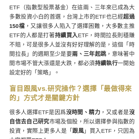
ETF（指數型股票基金）在這兩、三年來已成為大
多數投資小白的首選，台灣上市的ETF也已經
超過
150檔
，又讓很多人陷入了選擇困難，大多數主推
ETF的人都是打著
持續買入
ETF，時間拉長則穩賺
不賠，可是很多人並沒有好好理解的是，這個「時
間拉長」的週期至少是要
兩、三年起跳
，意味著中
間市場不管大漲還是大跌，都必須
持續執行
一開始
設定好的「策略」。
盲目跟風vs.研究操作？選擇「最做得來
的」方式才是關鍵方針
很多人選擇ETF是因爲
沒時間、
精力
，又或者是
沒
自信去自己研究
市場及個股，所以選擇參與指數的
投資，實際上更多人是「
跟風
」買入ETF，只因為