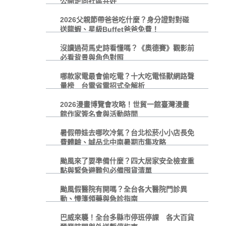
公開走向社區共好
2026父親節帶爸爸吃什麼？身分證對對碰
送龍蝦、星級Buffet爸爸免費！
沒讀過荷馬史詩看懂嗎？《奧德賽》觀影前
必看背景與角色對照
哪款家電最會偷吃電？十大吃電怪獸網路聲
量榜 台電省電招式全解析
2026漫畫博覽會攻略！世貿一館臺灣漫畫
館作家簽名會與活動時間
暑假帶娃去哪吹冷氣？台北松菸小小店長免
費體驗、誠品北中南暑期市集攻略
颱風來了要準備什麼？四大居家安全檢查重
點與緊急避難包必備囤貨清單
颱風假醫院有開嗎？全台各大醫院門診異
動、慢箋領藥與急診指南
巴威來襲！全台多縣市停班停課 各大百貨