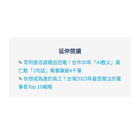
延伸閱讀
✎
等到張忠謀親自回電！合作30年「AI教父」黃
仁勳「1句話」聲量飆破4千筆
✎
你想成為誰的員工？台灣2023年最受關注的董
事長Top 10揭曉