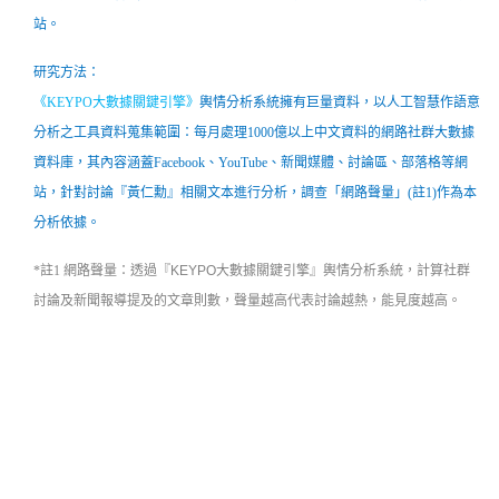
站。
研究方法：
《
KEYPO大數據關鍵引擎
》
輿情分析系統擁有巨量資料，以人工智慧作語意
分析之工具資料蒐集範圍：每月處理1000億以上中文資料的網路社群大數據
資料庫，其內容涵蓋Facebook、YouTube、新聞媒體、討論區、部落格等網
站，
針對討論『黃仁勳』相關文本進行分析，調查「網路聲量」(註1)作為本
分析依據。
*註1 網路聲量：
透過『KEYPO大數據關鍵引擎』輿情分析系統，計算社群
討論及新聞報導提及的文章則數，聲量越高代表討論越熱，能見度越高。