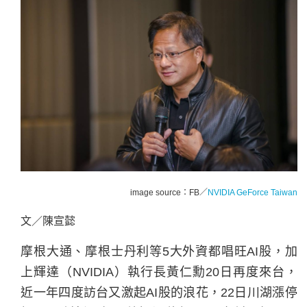
image source：FB／
NVIDIA GeForce Taiwan
文／陳宣懿
摩根大通、摩根士丹利等5大外資都唱旺AI股，加
上
輝達
（
NVID
I
A
）執行長黃仁勳20日再度來台，
近一年四度訪台又激起AI股的浪花，22日川湖漲停