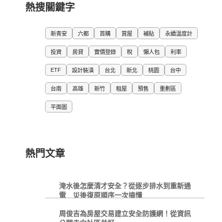
熱搜關鍵字
新青安
六都
首購
賞屋
補貼
永續溫度計
投資
房貸
實價登錄
稅
懶人包
利率
ETF
設計裝潢
台北
新北
桃園
台中
台南
高雄
新竹
租屋
預售
重劃區
平面圖
熱門文章
淹水後怎麼清才安全？從逐步排水到重新通
電 災後復原順序一次搞懂
周俊吉為房屋交易建立安全防護網！從資訊