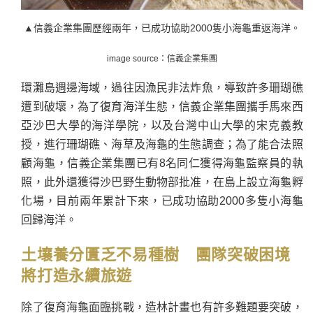
▲信義企業集團歷經兩年，已成功協助2000隻小海龜重返海洋。
image source：信義企業集團
環灘島週邊海域，過往因漁民非法炸魚，導致許多珊瑚礁
遭到破壞，為了復育海洋生態，信義企業集團攜手馬來西
亞沙巴大學的海洋學院，以及台灣中山大學的宋克義教
授，進行珊瑚礁、海草及海龜的生態調查；為了能合法照
顧海龜，信義企業集團已有8名同仁獲得海龜監察員的執
照，此外還獲得沙巴野生動物部批准，在島上設立海龜孵
化場，目前兩年累計下來，已成功協助2000多隻小海龜
回歸海洋。
土壤養分匱乏不易種樹 團隊突破困境
將打造永續旅遊
除了復育海龜面臨挑戰，造林計畫也有許多難題要突破，