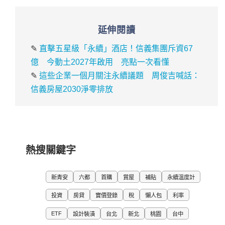
延伸閱讀
✎
直擊五星級「永續」酒店！信義集團斥資67
億 今動土2027年啟用 亮點一次看懂
✎
這些企業一個月關注永續議題 周俊吉喊話：
信義房屋2030淨零排放
熱搜關鍵字
新青安
六都
首購
賞屋
補貼
永續溫度計
投資
房貸
實價登錄
稅
懶人包
利率
ETF
設計裝潢
台北
新北
桃園
台中