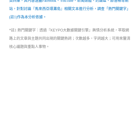
資料庫，其內容涵蓋Facebook、YouTube、新聞媒體、討論區、部落格等網
站，
針對討論『馬來西亞環灘島』相關文本進行分析，調查「熱門關鍵字」
(註1)作為本分析依據。
*註1 熱門關鍵字：
透過『KEYPO大數據關鍵引擎』
輿情分析系統
，萃取網
路上的文章與主題共同出現的關鍵熱詞；次數越多，字詞越大；可用來釐清
核心議題與重點人事物。