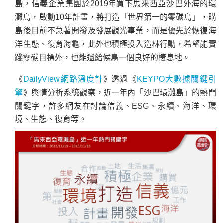
島，信義企業集團於2019年買下馬來西亞沙巴外海的環
灘島，啟動10年計畫，將打造「世界第一的零碳島」，購
島後目前不急著開發及發展觀光事業，而是優先於恢復海
洋生態、復育海龜，此外也積極投入造林行動，希望能實
踐零碳目標外，也能還給候鳥一個良好的棲息地。
《
DailyView網路溫度計
》透過《
KEYPO大數據關鍵引
擎
》輿情分析系統觀察，近一年內「沙巴環灘島」的熱門
關鍵字，許多網友在討論信義、ESG、永續、海洋、環
境、生態、復育等。