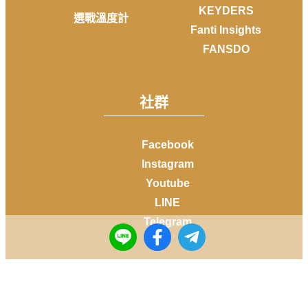
KEYDERS
選戰溫度計
Fanti Insights
FANSDO
社群
Facebook
Instagram
Youtube
LINE
Telegram
Copyright © 2014-
2026
DailyView All rights reserved