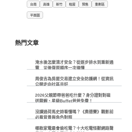
台南
高雄
新竹
租屋
預售
重劃區
平面圖
熱門文章
淹水後怎麼清才安全？從逐步排水到重新通
電 災後復原順序一次搞懂
周俊吉為房屋交易建立安全防護網！從資訊
公開走向社區共好
2026父親節帶爸爸吃什麼？身分證對對碰
送龍蝦、星級Buffet爸爸免費！
沒讀過荷馬史詩看懂嗎？《奧德賽》觀影前
必看背景與角色對照
哪款家電最會偷吃電？十大吃電怪獸網路聲