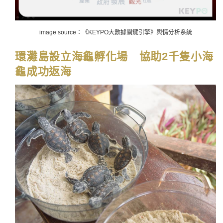
image source：《KEYPO大數據關鍵引擎》輿情分析系統
環灘島設立海龜孵化場 協助2千隻小海
龜成功返海