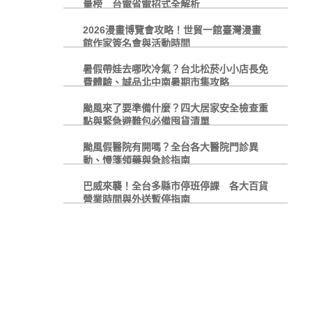
量榜 台電省電招式全解析
2026漫畫博覽會攻略！世貿一館臺灣漫畫
館作家簽名會與活動時間
暑假帶娃去哪吹冷氣？台北松菸小小店長免
費體驗、誠品北中南暑期市集攻略
颱風來了要準備什麼？四大居家安全檢查重
點與緊急避難包必備囤貨清單
颱風假醫院有開嗎？全台各大醫院門診異
動、慢箋領藥與急診指南
巴威來襲！全台多縣市停班停課 各大百貨
營業時間與外送暫停指南