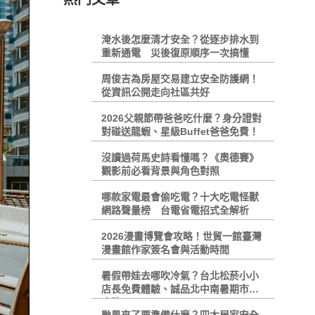
淹水後怎麼清才安全？從逐步排水到
重新通電 災後復原順序一次搞懂
周俊吉為房屋交易建立安全防護網！
從資訊公開走向社區共好
2026父親節帶爸爸吃什麼？身分證對
對碰送龍蝦、星級Buffet爸爸免費！
沒讀過荷馬史詩看懂嗎？《奧德賽》
觀影前必看背景與角色對照
哪款家電最會偷吃電？十大吃電怪獸
網路聲量榜 台電省電招式全解析
2026漫畫博覽會攻略！世貿一館臺灣
漫畫館作家簽名會與活動時間
暑假帶娃去哪吹冷氣？台北松菸小小
店長免費體驗、誠品北中南暑期市集
攻略