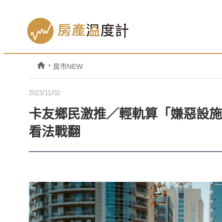
房市NEW
2023/11/02
卡友鄉民激推／輕軌算「嫌惡設施
看法戰翻