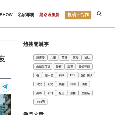
SHOW
名家專欄
網路溫度計
投稿・合作
熱搜關鍵字
友
新青安
六都
首購
賞屋
補貼
永續溫度計
投資
房貸
實價登錄
ETF
稅
懶人包
利率
設計裝潢
台北
新北
桃園
台中
台南
高雄
新竹
租屋
預售
重劃區
平面圖
熱門文章