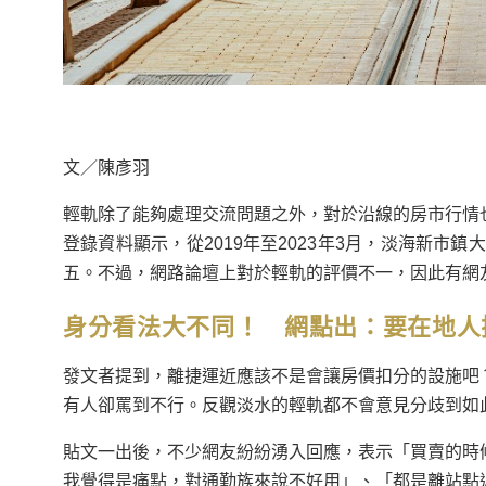
文／陳彥羽
輕軌除了能夠處理交流問題之外，對於沿線的房市行情
登錄資料顯示，從2019年至2023年3月，淡海新市鎮
五。不過，網路論壇上對於輕軌的評價不一，因此有網
身分看法大不同！ 網點出：要在地人
發文者提到，離捷運近應該不是會讓房價扣分的設施吧
有人卻罵到不行。反觀淡水的輕軌都不會意見分歧到如
貼文一出後，不少網友紛紛湧入回應，表示「買賣的時
我覺得是痛點，對通勤族來說不好用」、「都是離站點