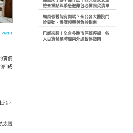
颱風來了要準備什麼？四大居家安全
檢查重點與緊急避難包必備囤貨清單
颱風假醫院有開嗎？全台各大醫院門
診異動、慢箋領藥與急診指南
巴威來襲！全台多縣市停班停課 各
：
Pexels
大百貨營業時間與外送暫停指南
的實價
的四成
上漲，
軌太慢