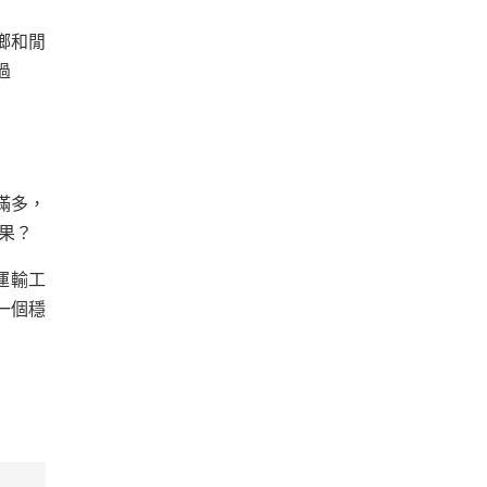
鄉和閒
過
滿多，
果？
運輸工
一個穩