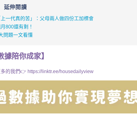
延伸閱讀
「上一代真的苦」：父母兩人做四份工加標會
月800還有剩！
大問題一文看懂
數據
陪你成家
】
多的我們👉
https://linktr.ee/housedailyview