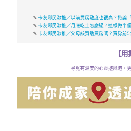
✎
卡友鄉民激推／以前買房難度也很高？掀論
✎
卡友鄉民激推／月底吃土怎麼過？這樣做半個
✎
卡友鄉民激推／父母該贊助買房嗎？買房前5
【
用
尋覓有溫度的心靈避風港，更