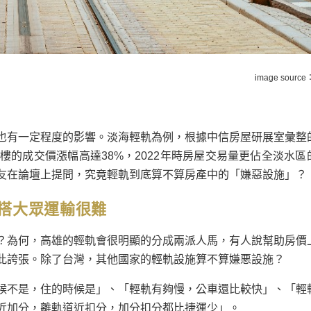
image source
也有一定程度的影響。淡海輕軌為例，根據中信房屋研展室彙整
大樓的成交價漲幅高達38%，2022年時房屋交易量更佔全淡水區
友在論壇上提問，究竟輕軌到底算不算房產中的「嫌惡設施」？
搭大眾運輸很難
？為何，高雄的輕軌會很明顯的分成兩派人馬，有人說幫助房價
此誇張。除了台灣，其他國家的輕軌設施算不算嫌悪設施？
候不是，住的時候是」、「輕軌有夠慢，公車還比較快」、「輕
近加分，離軌道近扣分，加分扣分都比捷運少」。