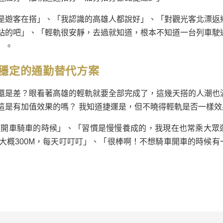
是遊客在搭」、「我認識的高雄人都說好」、「對觀光客北漂返
站的吧」、「輕軌很安靜，去過就知道，根本不知道一台列車駛
」。
穩定的通勤替代方案
還是差？眼看著高雄的輕軌就要全部完成了，這幾天搭的人潮也
這是有加值效果的嗎？ 我知道捷運是，但不曉得輕軌是否一樣效
便開車騎車的時候」、「習慣是慢慢養成的，我現在也常乘大眾
大概300M，每天叮叮叮」、「很棒啊！不想騎車開車的時候有