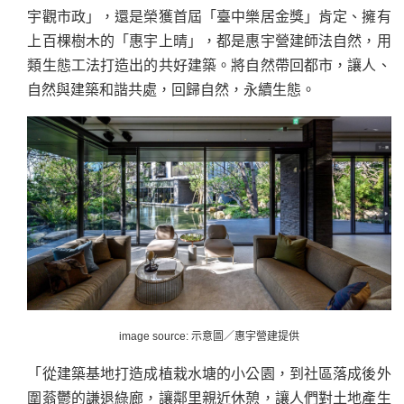
宇觀市政」，還是榮獲首屆「臺中樂居金獎」肯定、擁有
上百棵樹木的「惠宇上晴」，都是惠宇營建師法自然，用
類生態工法打造出的共好建築。將自然帶回都市，讓人、
自然與建築和諧共處，回歸自然，永續生態。
image source: 示意圖／惠宇營建提供
「從建築基地打造成植栽水塘的小公園，到社區落成後外
圍蓊鬱的謙退綠廊，讓鄰里親近休憩，讓人們對土地產生