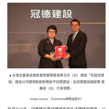
▲台灣女董事協會創會榮譽理事長蔡玉玲（左）頒發「宅經濟領
域」建設公司類領航創新獎給予冠德建設，由冠德建設總經理 張
勝安（右）代表領獎。
image source: 《DailyView網路溫度計》