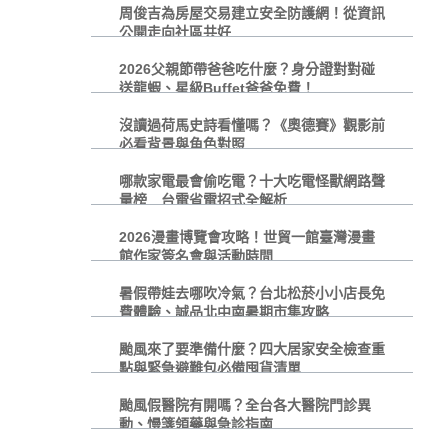
周俊吉為房屋交易建立安全防護網！從資訊
公開走向社區共好
2026父親節帶爸爸吃什麼？身分證對對碰
送龍蝦、星級Buffet爸爸免費！
沒讀過荷馬史詩看懂嗎？《奧德賽》觀影前
必看背景與角色對照
哪款家電最會偷吃電？十大吃電怪獸網路聲
量榜 台電省電招式全解析
2026漫畫博覽會攻略！世貿一館臺灣漫畫
館作家簽名會與活動時間
暑假帶娃去哪吹冷氣？台北松菸小小店長免
費體驗、誠品北中南暑期市集攻略
颱風來了要準備什麼？四大居家安全檢查重
點與緊急避難包必備囤貨清單
颱風假醫院有開嗎？全台各大醫院門診異
動、慢箋領藥與急診指南