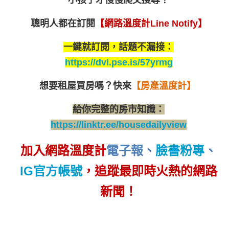
聰明人都在訂閱
【網路溫度計Line Notify】
一鍵就訂閱，話題不漏接：
https://dvi.pse.is/57yrmg
想要租屋買房嗎？
快來
【房產溫度計】
給你完整的房市知識：
https://linktr.ee/housedailyview
加入網路溫度計
電子報
、
臉書粉專
、
IG官方帳號
，追蹤最即時火熱的網路
新聞！