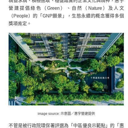
精益求精、積極進取、穩健踏實的企業文化與精神，惠宇
營建提倡綠色（Green）、自然（Nature）及人文
（People）的「GNP願景」，生態永續的概念獲得多個
獎項肯定。
image source: 示意圖／惠宇營建提供
不管是被行政院環保署評選為「中區優良示範點」的「惠