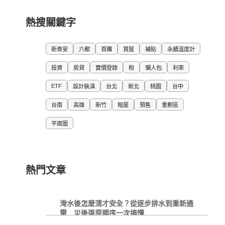
熱搜關鍵字
新青安
六都
首購
賞屋
補貼
永續溫度計
投資
房貸
實價登錄
稅
懶人包
利率
ETF
設計裝潢
台北
新北
桃園
台中
台南
高雄
新竹
租屋
預售
重劃區
平面圖
熱門文章
淹水後怎麼清才安全？從逐步排水到重新通
電 災後復原順序一次搞懂