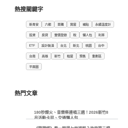
熱搜關鍵字
新青安
六都
首購
賞屋
補貼
永續溫度計
投資
房貸
實價登錄
稅
懶人包
利率
ETF
設計裝潢
台北
新北
桃園
台中
台南
高雄
新竹
租屋
預售
重劃區
平面圖
熱門文章
180秒煙火、音樂祭連唱三週！2026新竹8
月活動卡司、交通懶人包