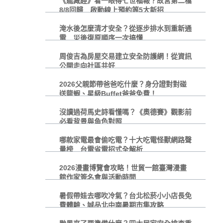
《龍藏經》看一眼得七世福報？故宮第二檔
8/8回歸 啟動線上預約等5大新招
淹水後怎麼清才安全？從逐步排水到重新通
電 災後復原順序一次搞懂
周俊吉為房屋交易建立安全防護網！從資訊
公開走向社區共好
2026父親節帶爸爸吃什麼？身分證對對碰
送龍蝦、星級Buffet爸爸免費！
沒讀過荷馬史詩看懂嗎？《奧德賽》觀影前
必看背景與角色對照
哪款家電最會偷吃電？十大吃電怪獸網路聲
量榜 台電省電招式全解析
2026漫畫博覽會攻略！世貿一館臺灣漫畫
館作家簽名會與活動時間
暑假帶娃去哪吹冷氣？台北松菸小小店長免
費體驗、誠品北中南暑期市集攻略