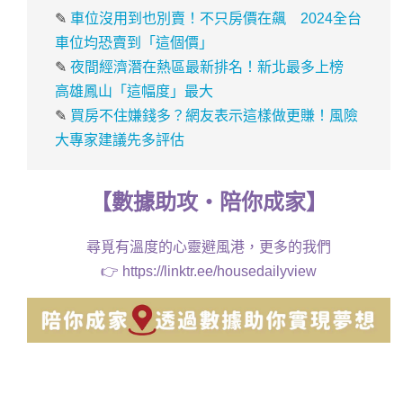
✎
車位沒用到也別賣！不只房價在飆 2024全台
車位均恐賣到「這個價」
✎
夜間經濟潛在熱區最新排名！新北最多上榜
高雄鳳山「這幅度」最大
✎
買房不住嫌錢多？網友表示這樣做更賺！風險
大專家建議先多評估
【
數據助攻・
陪你成家】
尋覓有溫度的心靈避風港，更多的我們
👉
https://linktr.ee/housedailyview