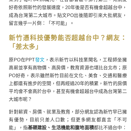
好奇依照新竹的發展速度，20年後是否有機會超越台中，
成為台灣第二大城市。貼文PO出後隨即引來大批網友，
留言幾乎一片倒：「不可能」。
新竹憑科技優勢能否超越台中？網友：
「差太多」
原PO在PPT
發文
，表示新竹以科技業聞名，工程師坐擁
高薪並享有高物價、高房價，教育資源也堪比台北市；原
PO好奇，表示雖然新竹目前在文化、美食、交通和醫療
上都還有進步的空間，但再經過20年的積累，新竹的房價
平均會不會高於台中，甚至有機會超越台中成為台灣第二
大城市呢？
針對薪資、房價、就業及教育，部分網友認為新竹早已擁
有優勢，目前只差人口數；但更多網友都直言「不可
能」，指
基礎建設、生活機能和腹地面積
都比不過台中：