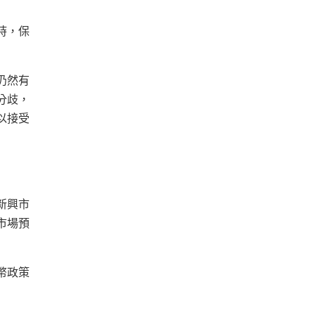
時，保
仍然有
分歧，
以接受
新興市
市場預
幣政策