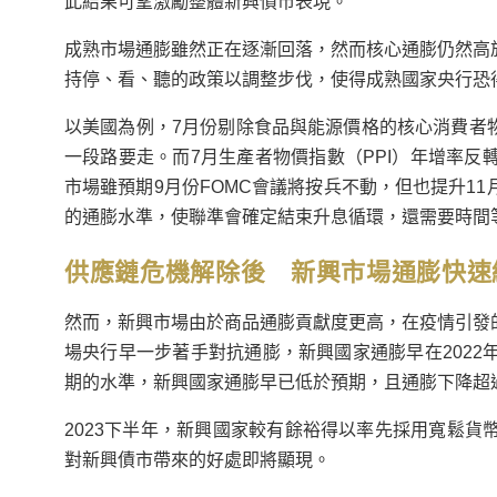
此結果可望激勵整體新興債市表現。
成熟市場通膨雖然正在逐漸回落，然而核心通膨仍然高
持停、看、聽的政策以調整步伐，使得成熟國家央行恐
以美國為例，7月份剔除食品與能源價格的核心消費者物
一段路要走。而7月生產者物價指數（PPI）年增率
市場雖預期9月份FOMC會議將按兵不動，但也提升1
的通膨水準，使聯準會確定結束升息循環，還需要時間
供應鏈危機解除後 新興市場通膨快速
然而，新興市場由於商品通膨貢獻度更高，在疫情引發
場央行早一步著手對抗通膨，新興國家通膨早在202
期的水準，新興國家通膨早已低於預期，且通膨下降超
2023下半年，新興國家較有餘裕得以率先採用寬鬆
對新興債市帶來的好處即將顯現。