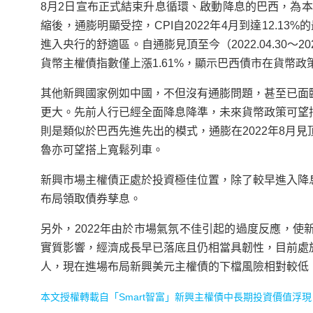
8月2日宣布正式結束升息循環、啟動降息的巴西，為本
縮後，通膨明顯受控，CPI自2022年4月到達12.1
進入央行的舒適區。自通膨見頂至今（2022.04.30～2
貨幣主權債指數僅上漲1.61%，顯示巴西債市在貨幣
其他新興國家例如中國，不但沒有通膨問題，甚至已面
更大。先前人行已經全面降息降準，未來貨幣政策可望
則是類似於巴西先進先出的模式，通膨在2022年8月
魯亦可望搭上寬鬆列車。
新興市場主權債正處於投資極佳位置，除了較早進入降
布局領取債券孳息。
另外，2022年由於市場氣氛不佳引起的過度反應，
實質影響，經濟成長早已落底且仍相當具韌性，目前處
人，現在進場布局新興美元主權債的下檔風險相對較低
本文授權轉載自「Smart智富」
新興主權債中長期投資價值浮現