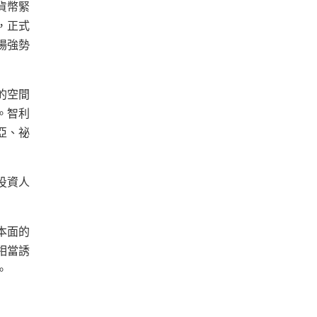
貨幣緊
%，正式
市場強勢
的空間
。智利
亞、祕
投資人
本面的
相當誘
。