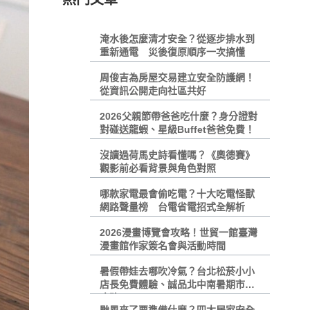
淹水後怎麼清才安全？從逐步排水到
重新通電 災後復原順序一次搞懂
周俊吉為房屋交易建立安全防護網！
從資訊公開走向社區共好
2026父親節帶爸爸吃什麼？身分證對
對碰送龍蝦、星級Buffet爸爸免費！
沒讀過荷馬史詩看懂嗎？《奧德賽》
觀影前必看背景與角色對照
哪款家電最會偷吃電？十大吃電怪獸
網路聲量榜 台電省電招式全解析
2026漫畫博覽會攻略！世貿一館臺灣
漫畫館作家簽名會與活動時間
暑假帶娃去哪吹冷氣？台北松菸小小
店長免費體驗、誠品北中南暑期市集
攻略