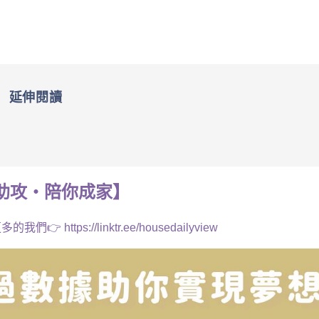
延伸閱讀
助攻・
陪你成家】
多的我們👉
https://linktr.ee/housedailyview