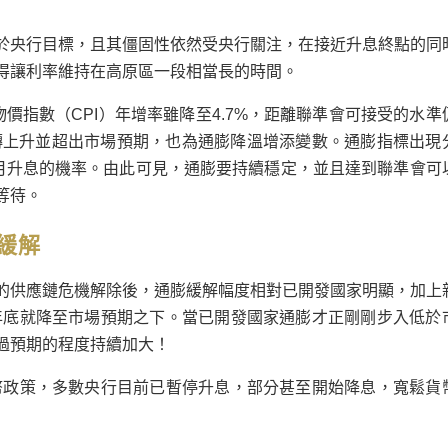
於央行目標，且其僵固性依然受央行關注，在接近升息終點的同
得讓利率維持在高原區一段相當長的時間。
價指數（CPI）年增率雖降至4.7%，距離聯準會可接受的水準
反轉上升並超出市場預期，也為通膨降溫增添變數。通膨指標出現
1月升息的機率。由此可見，通膨要持續穩定，並且達到聯準會可
等待。
緩解
的供應鏈危機解除後，通膨緩解幅度相對已開發國家明顯，加上
2年底就降至市場預期之下。當已開發國家通膨才正剛剛步入低於
過預期的程度持續加大！
貨幣政策，多數央行目前已暫停升息，部分甚至開始降息，寬鬆貨