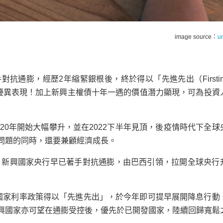
image source：
u
膨，經歷2年縮緊銀根後，終於得以「先進先出（Firstin, F
上演優異表現！加上新興主權債十年一遇的價值潛力顯現，可為投資
20年開始大幅攀升，並在2022下半年見頂，後疫情時代下全球
問題的同時，還要兼顧經濟成長。
時，新興國家央行早已著手對抗通膨，由巴西引領，拉開全球央行
國家利率政策得以「先進先出」，於今年即可提早展開降息行動
興國家亦可望在通膨受控後，優先於已開發國家，陸續回歸寬鬆