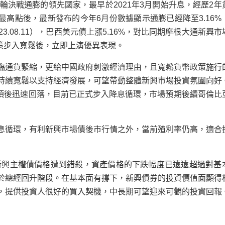
輪決戰通膨的領先國家，最早於2021年3月開始升息，經歷2年
3%的最高點後，最新發布的今年6月份數據顯示通膨已經降至3.16
023.08.11），巴西美元債上漲5.16%，對比同期摩根大通新興
政策步入寬鬆後，立即上演優異表現。
臨通貨緊縮，更給中國政府刺激經濟理由，且寬鬆貨幣政策施行
持續寬鬆以支持經濟發展，可望帶動整體新興市場投資氛圍向好
見頂後迅速回落，目前已正式步入降息循環，市場預期後續哥倫比
息循環，有利新興市場債後市行情之外，當前殖利率仍高，適合
使新興主權債價格遭到錯殺，資產價格的下跌幅度已遠遠超過對基
於總經回升階段。在基本面有撐下，新興債券的投資價值面顯得
，提供投資人很好的買入契機，中長期可望迎來可觀的投資回報