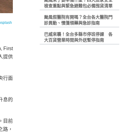
颱風來了要準備什麼？四大居家安全
檢查重點與緊急避難包必備囤貨清單
颱風假醫院有開嗎？全台各大醫院門
nsplash
診異動、慢箋領藥與急診指南
巴威來襲！全台多縣市停班停課 各
大百貨營業時間與外送暫停指南
irst
人提供
央行面
升息的
。目前
之路，