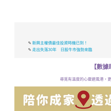
✎
新興主權債最佳投資時機已到！
✎
走出失落30年 日股牛市強勢來臨
【
數據
尋覓有溫度的心靈避風港，更