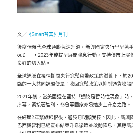
文／
《Smart智富》月刊
後疫情時代全球通膨急速升溫，新興國家央行早早著手對抗通
out）」，2023年能提早展開降息行動，支持債市
良好的切入點。
全球通膨在疫情期間央行寬鬆貨幣政策的滋養下，於20
臨的一大共同課題便是：收回寬鬆政策以抑制通貨膨脹
2021年初，當美國還在堅持「通膨是暫時性現象」
序幕，緊接著智利、祕魯等國家亦迅速步上升息之路。
在經歷2年緊縮銀根後，通膨已明顯受控。因此，新興
巴西與智利已經宣布結束升息循環並啟動降息，其餘新