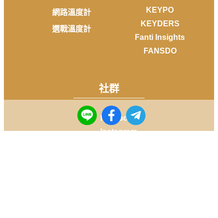
KEYPO
網路溫度計
KEYDERS
選戰溫度計
Fanti Insights
FANSDO
社群
Facebook
Instagram
Youtube
LINE
Telegram
Copyright © 2014-
2026
DailyView All rights reserved