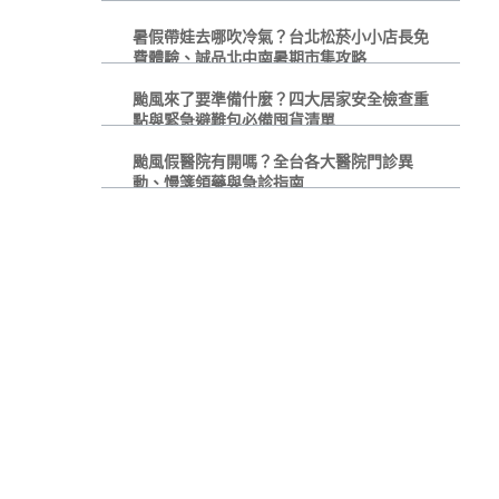
暑假帶娃去哪吹冷氣？台北松菸小小店長免
費體驗、誠品北中南暑期市集攻略
颱風來了要準備什麼？四大居家安全檢查重
點與緊急避難包必備囤貨清單
颱風假醫院有開嗎？全台各大醫院門診異
動、慢箋領藥與急診指南