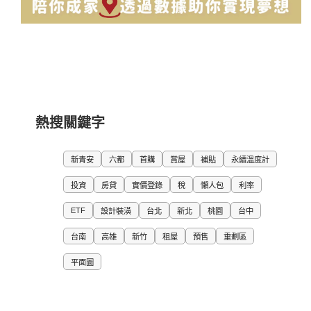
熱搜關鍵字
新青安
六都
首購
賞屋
補貼
永續溫度計
投資
房貸
實價登錄
稅
懶人包
利率
ETF
設計裝潢
台北
新北
桃園
台中
台南
高雄
新竹
租屋
預售
重劃區
平面圖