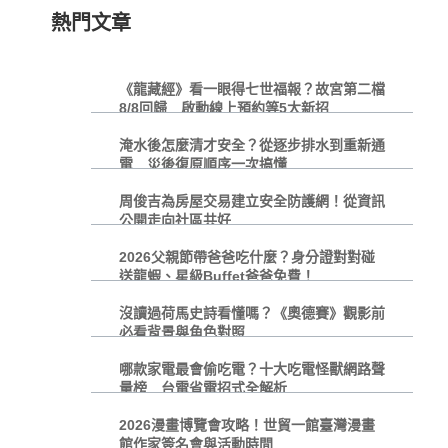
熱門文章
《龍藏經》看一眼得七世福報？故宮第二檔
8/8回歸 啟動線上預約等5大新招
淹水後怎麼清才安全？從逐步排水到重新通
電 災後復原順序一次搞懂
周俊吉為房屋交易建立安全防護網！從資訊
公開走向社區共好
2026父親節帶爸爸吃什麼？身分證對對碰
送龍蝦、星級Buffet爸爸免費！
沒讀過荷馬史詩看懂嗎？《奧德賽》觀影前
必看背景與角色對照
哪款家電最會偷吃電？十大吃電怪獸網路聲
量榜 台電省電招式全解析
2026漫畫博覽會攻略！世貿一館臺灣漫畫
館作家簽名會與活動時間