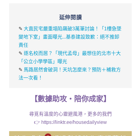
延伸閱讀
✎
大直民宅嚴重塌陷飆破3萬筆討論！「1樓急墜
變地下室」畫面曝光...基泰建設致歉：絕不推卸
責任
✎
逐名校而居？「現代孟母」最想住的北市十大
「公立小學學區」曝光
✎
馬路居然會破洞！天坑怎麼來？預防＋補救方
法一次看！
【數據助攻・陪你成家】
尋覓有溫度的心靈避風港，更多的我們
👉
https://linktr.ee/housedailyview