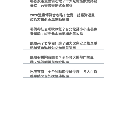
哪款家電最會偷吃電？十大吃電怪獸網路聲
量榜 台電省電招式全解析
2026漫畫博覽會攻略！世貿一館臺灣漫畫
館作家簽名會與活動時間
暑假帶娃去哪吹冷氣？台北松菸小小店長免
費體驗、誠品北中南暑期市集攻略
颱風來了要準備什麼？四大居家安全檢查重
點與緊急避難包必備囤貨清單
颱風假醫院有開嗎？全台各大醫院門診異
動、慢箋領藥與急診指南
巴威來襲！全台多縣市停班停課 各大百貨
營業時間與外送暫停指南