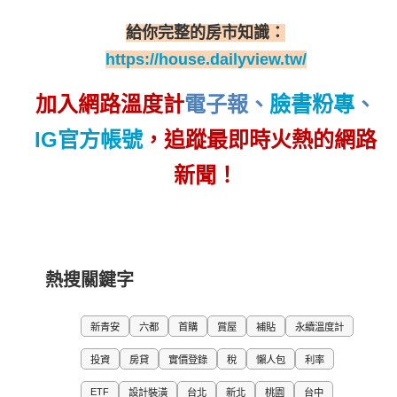
給你完整的房市知識：
https://house.dailyview.tw/
加入網路溫度計
電子報
、
臉書粉專
、
IG官方帳號
，追蹤最即時火熱的網路
新聞！
熱搜關鍵字
新青安
六都
首購
賞屋
補貼
永續溫度計
投資
房貸
實價登錄
稅
懶人包
利率
ETF
設計裝潢
台北
新北
桃園
台中