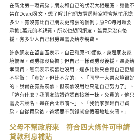
在新北第一環買房；朋友和自己的狀況大相逕庭，讓他不
禁在Dcard發文，想了解其他網友買房時家裡會幫忙承擔
多少，有沒有比自己朋友更誇張的個例；原PO每月還要
承擔1萬元的孝親費，所以也想問網友，若買房沒有後
援，有多少人自己租房還需要給孝親費。
許多網友在留言區表示，自己和原PO類似，身邊朋友家
境優渥，買房都沒負擔；但自己一樣買房沒後援，還要給
孝親費，無奈表示羨慕也沒用，過多比較只會讓自己更加
不平衡：「真好，但比不完的」、「同學一大票家境很好
的，說實在有點羨慕，但羨慕沒用也只能自己努力了」、
「這有什麼？我朋友結婚爸媽直接送一棟，免費的，他只
需要去簽名，還在台北市唷～」、「我們家就是自己買
房，自從買房後，爸媽要不到錢就會循著地址來鬧。」
父母不幫政府來 符合四大條件可申請
貸款利息補貼