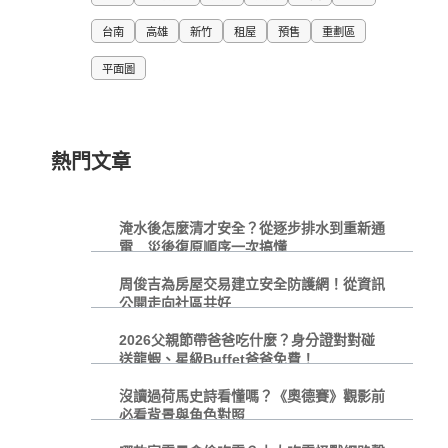
台南
高雄
新竹
租屋
預售
重劃區
平面圖
熱門文章
淹水後怎麼清才安全？從逐步排水到重新通
電 災後復原順序一次搞懂
周俊吉為房屋交易建立安全防護網！從資訊
公開走向社區共好
2026父親節帶爸爸吃什麼？身分證對對碰
送龍蝦、星級Buffet爸爸免費！
沒讀過荷馬史詩看懂嗎？《奧德賽》觀影前
必看背景與角色對照