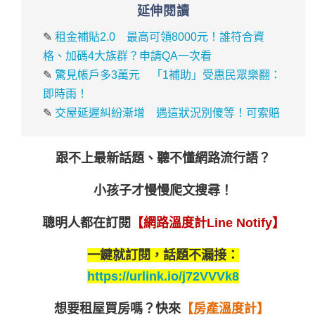
延伸閱讀
✎
租金補貼2.0 最高可領8000元！誰符合資
格、加碼4大族群？申請QA一次看
✎
驚見帳戶多3萬元 「1補助」受惠民眾樂翻：
即時雨！
✎
交屋延遲糾紛漸增 遇這狀況別傻等！可索賠
跟不上最新話題、聽不懂網路流行語？
小孩子才慢慢爬文搜尋！
聰明人都在訂閱
【網路溫度計Line Notify】
一鍵就訂閱，話題不漏接：
https://urlink.io/j72VVVk8
想要租屋買房嗎？
快來
【房產溫度計】