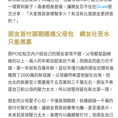
一環買到屋子。兩者相差甚遠，讓網友忍不住在
Dcard
發
文分享：「大家買房家裡幫多少？有沒有比我朋友更誇張
的？」
朋友首付頭期通通父母包 網友吐苦水
只能羨慕
原PO在貼文內介紹自己的朋友家境不錯，父母都是副總
級別以上，兩人的年薪加起來近千萬；而朋友的能力也不
錯，第一年就有百萬年薪。這位年僅25歲的朋友近期在板
橋買了2000萬的新成屋，父母雖然希望他留在台灣，但
台北的新屋至少需要兩千五百萬到三千萬左右，朋友不希
望自己和父母的壓力太大，所以就堅持留在新北第一環。
朋友的父母愛子心切，不僅是頭期款，就連超過一千萬的
首付也幫忙承擔，讓朋友買房就像零元購，甚至還表示，
未來若房貸壓力太大，家裡可以繼續幫忙付；但朋友自己