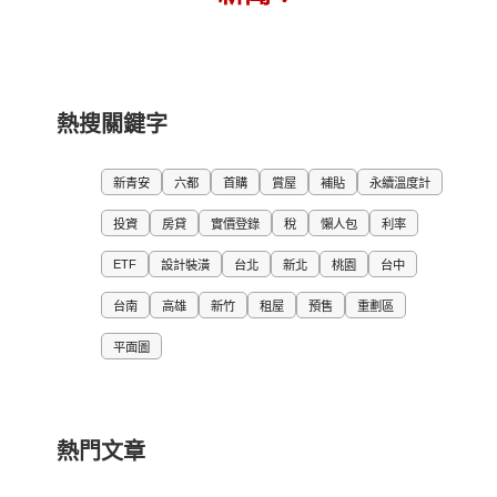
熱搜關鍵字
新青安
六都
首購
賞屋
補貼
永續溫度計
投資
房貸
實價登錄
稅
懶人包
利率
ETF
設計裝潢
台北
新北
桃園
台中
台南
高雄
新竹
租屋
預售
重劃區
平面圖
熱門文章