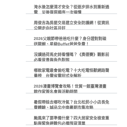
淹水後怎麼清才安全？從逐步排水到重新通
電 災後復原順序一次搞懂
周俊吉為房屋交易建立安全防護網！從資訊
公開走向社區共好
2026父親節帶爸爸吃什麼？身分證對對碰
送龍蝦、星級Buffet爸爸免費！
沒讀過荷馬史詩看懂嗎？《奧德賽》觀影前
必看背景與角色對照
哪款家電最會偷吃電？十大吃電怪獸網路聲
量榜 台電省電招式全解析
2026漫畫博覽會攻略！世貿一館臺灣漫畫
館作家簽名會與活動時間
暑假帶娃去哪吹冷氣？台北松菸小小店長免
費體驗、誠品北中南暑期市集攻略
颱風來了要準備什麼？四大居家安全檢查重
點與緊急避難包必備囤貨清單