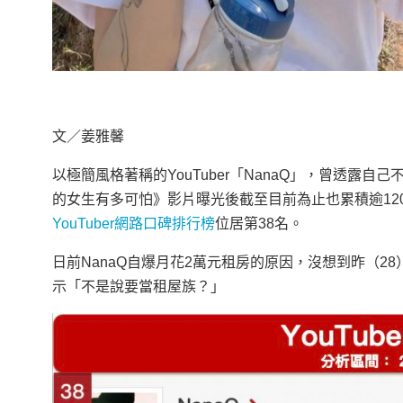
文／姜雅馨
以極簡風格著稱的YouTuber「NanaQ」，曾透
的女生有多可怕》影片曝光後截至目前為止也累積逾120
YouTuber網路口碑排行榜
位居第38名。
日前NanaQ自爆月花2萬元租房的原因，沒想到昨（
示「不是說要當租屋族？」