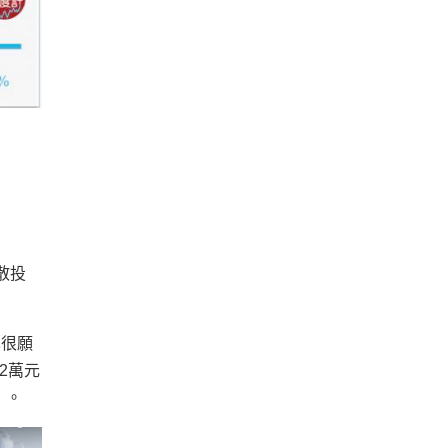
散投
也很願
2萬元
」。