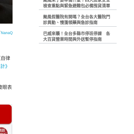
颱風來了要準備什麼？四大居家安全
檢查重點與緊急避難包必備囤貨清單
颱風假醫院有開嗎？全台各大醫院門
診異動、慢箋領藥與急診指南
／
NanaQ
巴威來襲！全台多縣市停班停課 各
大百貨營業時間與外送暫停指南
《自律
度計》
傻眼表