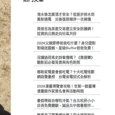
淹水後怎麼清才安全？從逐步排水到
重新通電 災後復原順序一次搞懂
周俊吉為房屋交易建立安全防護網！
從資訊公開走向社區共好
2026父親節帶爸爸吃什麼？身分證對
對碰送龍蝦、星級Buffet爸爸免費！
沒讀過荷馬史詩看懂嗎？《奧德賽》
觀影前必看背景與角色對照
哪款家電最會偷吃電？十大吃電怪獸
網路聲量榜 台電省電招式全解析
2026漫畫博覽會攻略！世貿一館臺灣
漫畫館作家簽名會與活動時間
暑假帶娃去哪吹冷氣？台北松菸小小
店長免費體驗、誠品北中南暑期市集
攻略