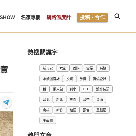
SHOW
名家專欄
網路溫度計
投稿・合作
熱搜關鍵字
其實
新青安
六都
首購
賞屋
補貼
永續溫度計
投資
房貸
實價登錄
ETF
稅
懶人包
利率
設計裝潢
台北
新北
桃園
台中
台南
高雄
新竹
租屋
預售
重劃區
平面圖
熱門文章