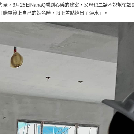
量，3月25日NanaQ看到心儀的建案，父母也二話不說幫忙談
訂購單簽上自己的姓名時，眼眶差點擠出了淚水」。