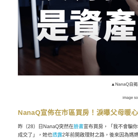
▲NanaQ自
image s
NanaQ宣佈在市區買房！淚曝父母暖
昨（28）日NanaQ突然在
臉書
宣布買房，「我不會騙你，
成交了」，她也
透露
2年前開啟理財之路，後來因為媽媽