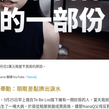
揭月花2萬元租屋不買房的原因。
ource:翻攝YouTube／
NanaQ
心舉動：眼眶差點擠出淚水
3月25日早上我在To Be List寫下擁有一間好房的人，當天我
生了一場大病，於是從租屋族變成買房族，儘管NanaQ父母反