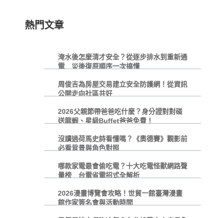
熱門文章
淹水後怎麼清才安全？從逐步排水到重新通
電 災後復原順序一次搞懂
周俊吉為房屋交易建立安全防護網！從資訊
公開走向社區共好
2026父親節帶爸爸吃什麼？身分證對對碰
送龍蝦、星級Buffet爸爸免費！
沒讀過荷馬史詩看懂嗎？《奧德賽》觀影前
必看背景與角色對照
哪款家電最會偷吃電？十大吃電怪獸網路聲
量榜 台電省電招式全解析
2026漫畫博覽會攻略！世貿一館臺灣漫畫
館作家簽名會與活動時間