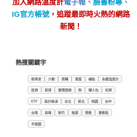
加入網路溫度計
電子報
、
臉書粉專
、
IG官方帳號
，追蹤最即時火熱的網路
新聞！
熱搜關鍵字
新青安
六都
首購
賞屋
補貼
永續溫度計
投資
房貸
實價登錄
稅
懶人包
利率
ETF
設計裝潢
台北
新北
桃園
台中
台南
高雄
新竹
租屋
預售
重劃區
平面圖