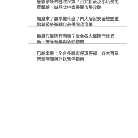
暑假帶娃去哪吹冷氣？台北松菸小小店長免
費體驗、誠品北中南暑期市集攻略
颱風來了要準備什麼？四大居家安全檢查重
點與緊急避難包必備囤貨清單
颱風假醫院有開嗎？全台各大醫院門診異
動、慢箋領藥與急診指南
巴威來襲！全台多縣市停班停課 各大百貨
營業時間與外送暫停指南