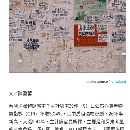
image source：
unsplash
文／陳盈蓉
台灣通膨越顯嚴重？主計總處於昨（9）日公布消費者物
價指數（CPI）年增3.04%，其中房租漲幅更創下26年半
新高，大漲2.44%，主計處官員解釋，主要是和房東考量
的成本負擔上漲有關，對此，PTT鄉民表示：「租屋族還