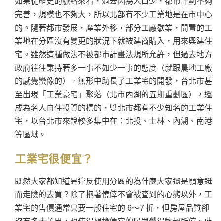
如果從歷史的脈絡來看，過去因為人口少，都市計劃不夠
完善，規模也不夠大，所以北部有不少工業地是在市中心
的。隨著都市發展，產業外移，部分工廠歇業，閒置的工
業地在分區沒有變更的狀況下就被建商購入，用來興建住
宅。雖然這種做法不被都市計畫法規所允許，但過去地方
政府往往秉持著多一事不如少一事的態度（就跟農地工廠
的感覺蠻像的），無形中助長了工業宅的開發，台北市甚
至出現「工業豪宅」聚落（北市內湖的五期重劃區），還
成為名人自住投資的標的，雙北市都有不少知名的工業住
宅，以台北市來說較多集中在：北投、士林、內湖、南港
等區域。
工業宅很便宜？
既然大家都知道是違反使用分區的為什麼大家還是願意鋌
而走險的去買？除了抱著僥倖不會被查到的心態以外，工
業宅的售價通常只要一般住宅的 6～7 折，但房屋品質卻