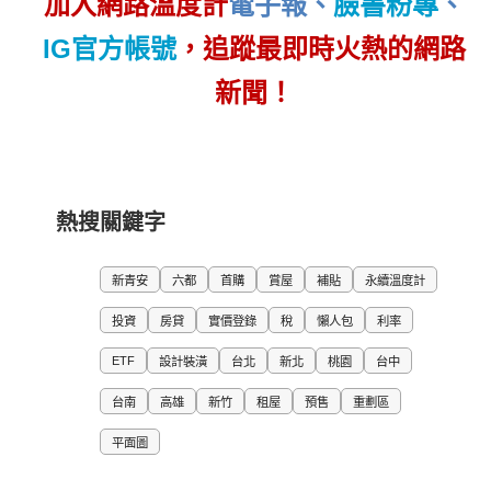
加入網路溫度計
電子報
、
臉書粉專
、
IG官方帳號
，追蹤最即時火熱的網路
新聞！
熱搜關鍵字
新青安
六都
首購
賞屋
補貼
永續溫度計
投資
房貸
實價登錄
稅
懶人包
利率
ETF
設計裝潢
台北
新北
桃園
台中
台南
高雄
新竹
租屋
預售
重劃區
平面圖