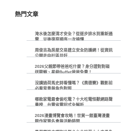
熱門文章
淹水後怎麼清才安全？從逐步排水到重新通
電 災後復原順序一次搞懂
周俊吉為房屋交易建立安全防護網！從資訊
公開走向社區共好
2026父親節帶爸爸吃什麼？身分證對對碰
送龍蝦、星級Buffet爸爸免費！
沒讀過荷馬史詩看懂嗎？《奧德賽》觀影前
必看背景與角色對照
哪款家電最會偷吃電？十大吃電怪獸網路聲
量榜 台電省電招式全解析
2026漫畫博覽會攻略！世貿一館臺灣漫畫
館作家簽名會與活動時間