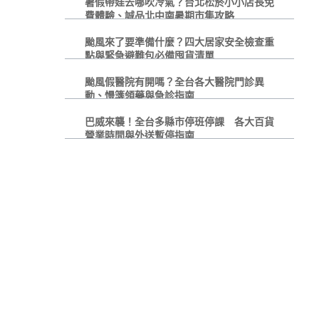
暑假帶娃去哪吹冷氣？台北松菸小小店長免
費體驗、誠品北中南暑期市集攻略
颱風來了要準備什麼？四大居家安全檢查重
點與緊急避難包必備囤貨清單
颱風假醫院有開嗎？全台各大醫院門診異
動、慢箋領藥與急診指南
巴威來襲！全台多縣市停班停課 各大百貨
營業時間與外送暫停指南