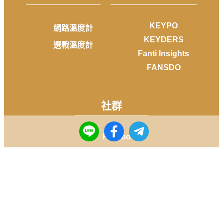
KEYPO
網路溫度計
KEYDERS
選戰溫度計
Fanti Insights
FANSDO
社群
Facebook
Instagram
Youtube
LINE
Telegram