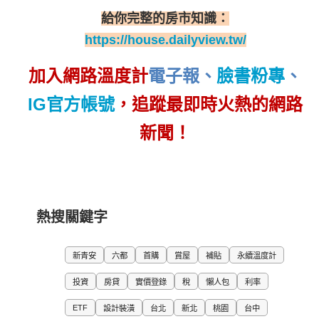
給你完整的房市知識：
https://house.dailyview.tw/
加入網路溫度計
電子報
、
臉書粉專
、
IG官方帳號
，追蹤最即時火熱的網路
新聞！
熱搜關鍵字
新青安
六都
首購
賞屋
補貼
永續溫度計
投資
房貸
實價登錄
稅
懶人包
利率
ETF
設計裝潢
台北
新北
桃園
台中