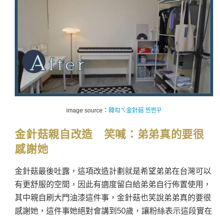
image source：
韓勾ㄟ金針菇 찐쩐꾸
金針菇親自改造 笑喊：
弟弟真的要很
感謝她
金針菇最後吐露，這項改造計劃就是希望弟弟在台灣可以
有更舒服的空間，因此有適度留白給弟弟自行佈置使用，
其中親自刷大門油漆這件事，金針菇也笑說弟弟真的要很
感謝她，這件事她絕對會講到50歲，讓粉絲表示這段實在