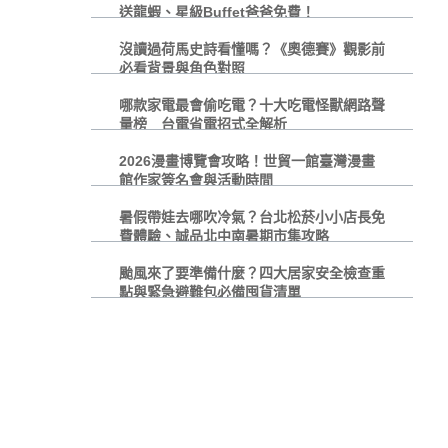
送龍蝦、星級Buffet爸爸免費！
沒讀過荷馬史詩看懂嗎？《奧德賽》觀影前
必看背景與角色對照
哪款家電最會偷吃電？十大吃電怪獸網路聲
量榜 台電省電招式全解析
2026漫畫博覽會攻略！世貿一館臺灣漫畫
館作家簽名會與活動時間
暑假帶娃去哪吹冷氣？台北松菸小小店長免
費體驗、誠品北中南暑期市集攻略
颱風來了要準備什麼？四大居家安全檢查重
點與緊急避難包必備囤貨清單