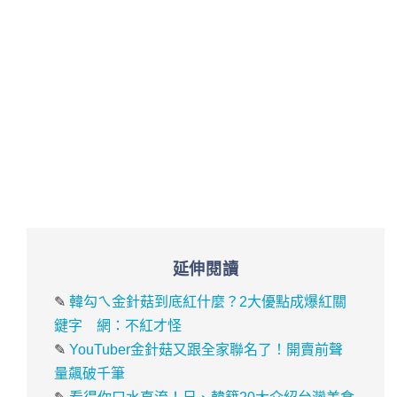
延伸閱讀
✎
韓勾ㄟ金針菇到底紅什麼？2大優點成爆紅關
鍵字 網：不紅才怪
✎
YouTuber金針菇又跟全家聯名了！開賣前聲
量飆破千筆