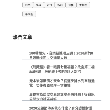
台南
高雄
新竹
租屋
預售
重劃區
平面圖
熱門文章
180秒煙火、音樂祭連唱三週！2026新竹8
月活動卡司、交通懶人包
《龍藏經》看一眼得七世福報？故宮第二檔
8/8回歸 啟動線上預約等5大新招
淹水後怎麼清才安全？從逐步排水到重新通
電 災後復原順序一次搞懂
周俊吉為房屋交易建立安全防護網！從資訊
公開走向社區共好
2026父親節帶爸爸吃什麼？身分證對對碰