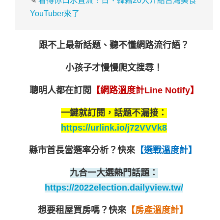
✎
看得你口水直流！日、韓籍20大介紹台灣美食
YouTuber來了
跟不上最新話題、聽不懂網路流行語？
小孩子才慢慢爬文搜尋！
聰明人都在訂閱
【網路溫度計Line Notify】
一鍵就訂閱，話題不漏接：
https://urlink.io/j72VVVk8
縣市首長當選率分析？
快來
【選戰溫度計】
九合一大選熱門話題：
https://2022election.dailyview.tw/
想要租屋買房嗎？
快來
【房產溫度計】