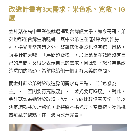
改造計畫有3大需求：
米色系、
寬敞、IG
感
金針菇在高中畢業後就選擇到台灣讀大學，如今哥哥、弟
弟也都在台灣生活唸書，其中弟弟住在僅4坪大的雅房
裡，採光非常灰暗之外，整體傢俱擺設也沒有統一風格，
讓金針菇大喊：「房間超級醜」，加上弟弟在韓國沒有自
己的房間，又很少表示自己的需求，因此動了想替弟弟改
造房間的念頭，希望能給他一個更有意義的空間。
而金針菇弟弟對於改造房間需求有三點：「米色系為
主」、「空間要有寬敞感」、「燈光要有IG感」，對此，
金針菇
認為她對於改造、設計、收納比較沒有天份，所以
決定請軟裝設計幫忙，要將原本採光差、空間擠、物品擺
放雜亂等缺點，在一週內改造完畢。