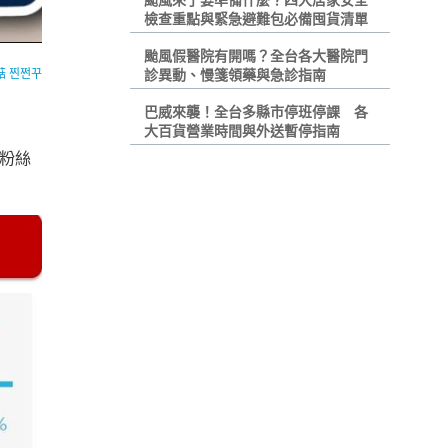
颱風來了要準備什麼？四大居家安全
檢查重點與緊急避難包必備囤貨清單
颱風假醫院有開嗎？全台各大醫院門
 찐쩐꾸
診異動、慢箋領藥與急診指南
巴威來襲！全台多縣市停班停課 各
大百貨營業時間與外送暫停指南
灣粉絲