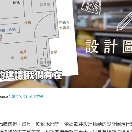
ource：
韓勾ㄟ金針菇 찐쩐꾸
添購傢俱、燈具、粉刷木門等，依據軟裝設計師給的設計圖進行