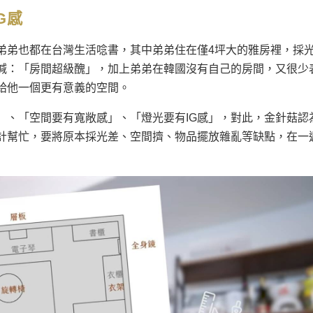
G感
弟弟也都在台灣生活唸書，其中弟弟住在僅4坪大的雅房裡，採
喊：「房間超級醜」，加上弟弟在韓國沒有自己的房間，又很少
給他一個更有意義的空間。
」、「空間要有寬敞感」、「燈光要有IG感」，對此，
金針菇
認
計幫忙，要將原本採光差、空間擠、物品擺放雜亂等缺點，在一