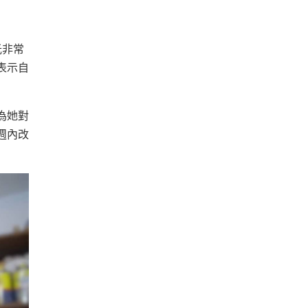
光非常
表示自
為她對
週內改