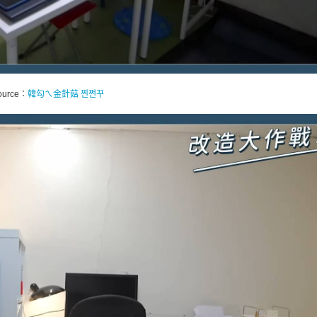
ource：
韓勾ㄟ金針菇 찐쩐꾸