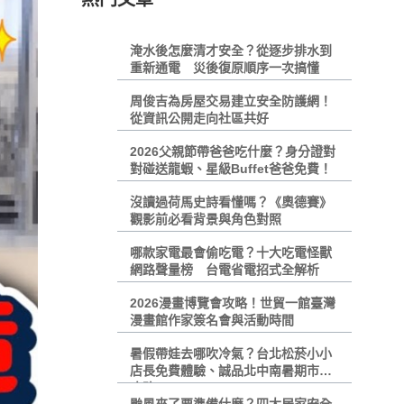
淹水後怎麼清才安全？從逐步排水到
重新通電 災後復原順序一次搞懂
周俊吉為房屋交易建立安全防護網！
從資訊公開走向社區共好
2026父親節帶爸爸吃什麼？身分證對
對碰送龍蝦、星級Buffet爸爸免費！
沒讀過荷馬史詩看懂嗎？《奧德賽》
觀影前必看背景與角色對照
哪款家電最會偷吃電？十大吃電怪獸
網路聲量榜 台電省電招式全解析
2026漫畫博覽會攻略！世貿一館臺灣
漫畫館作家簽名會與活動時間
暑假帶娃去哪吹冷氣？台北松菸小小
店長免費體驗、誠品北中南暑期市集
攻略