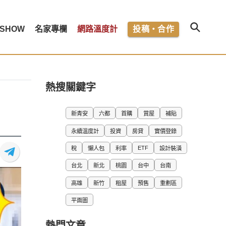
SHOW
名家專欄
網路溫度計
投稿・合作
熱搜關鍵字
新青安
六都
首購
賞屋
補貼
永續溫度計
投資
房貸
實價登錄
ETF
稅
懶人包
利率
設計裝潢
台北
新北
桃園
台中
台南
高雄
新竹
租屋
預售
重劃區
平面圖
熱門文章