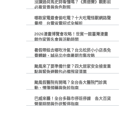
沒讀過荷馬史詩看懂嗎？《奧德賽》觀影前
必看背景與角色對照
哪款家電最會偷吃電？十大吃電怪獸網路聲
量榜 台電省電招式全解析
2026漫畫博覽會攻略！世貿一館臺灣漫畫
館作家簽名會與活動時間
暑假帶娃去哪吹冷氣？台北松菸小小店長免
費體驗、誠品北中南暑期市集攻略
颱風來了要準備什麼？四大居家安全檢查重
點與緊急避難包必備囤貨清單
颱風假醫院有開嗎？全台各大醫院門診異
動、慢箋領藥與急診指南
巴威來襲！全台多縣市停班停課 各大百貨
營業時間與外送暫停指南