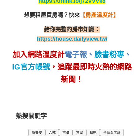
https://urlink.io/j72VVVk8
想要租屋買房嗎？
快來
【房產溫度計】
給你完整的房市知識：
https://house.dailyview.tw/
加入網路溫度計
電子報
、
臉書粉專
、
IG官方帳號
，追蹤最即時火熱的網路
新聞！
熱搜關鍵字
新青安
六都
首購
賞屋
補貼
永續溫度計