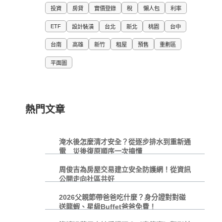
投資
房貸
實價登錄
稅
懶人包
利率
ETF
設計裝潢
台北
新北
桃園
台中
台南
高雄
新竹
租屋
預售
重劃區
平面圖
熱門文章
淹水後怎麼清才安全？從逐步排水到重新通
電 災後復原順序一次搞懂
周俊吉為房屋交易建立安全防護網！從資訊
公開走向社區共好
2026父親節帶爸爸吃什麼？身分證對對碰
送龍蝦、星級Buffet爸爸免費！