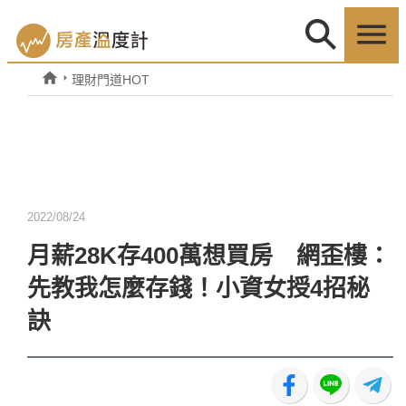
理財門道HOT
2022/08/24
月薪28K存400萬想買房 網歪樓：
先教我怎麼存錢！小資女授4招秘
訣