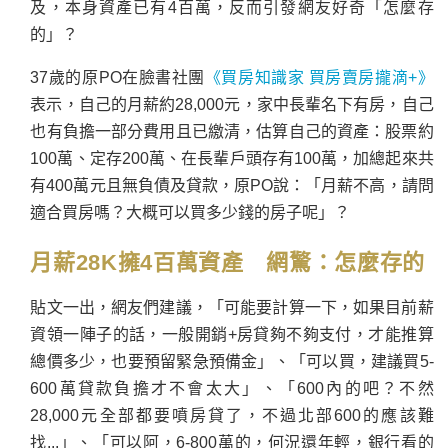
及，本身資產已有4百萬，反而引發網友好奇「怎麼存
的」？
37歲的原PO在臉書社團
《買房知識家 買房賣房攏滴+》
表示，自己的月薪約28,000元，家中長輩名下有房，自己
也有負擔一部分費用且已繳清，估算自己的資產：股票約
100萬、定存200萬、在長輩戶頭存有100萬，加總起來共
有400萬元且無負債及貸款，原PO說：「月薪不高，請問
適合買房嗎？大概可以買多少錢的房子呢」？
月薪28K擁4百萬資產 網驚：怎麼存的
貼文一出，網友們建議，「可能要計算一下，如果目前薪
資領一陣子的話，一般開銷+房貸夠不夠支付，才能推算
總價多少，也要預留緊急預備金」、「可以買，建議買5-
600萬貸款負擔才不會太大」、「600內的吧？不然
28,000元全部都要噴房貸了，不過北部600的應該難
找...」、「可以阿，6-800萬的，何況還年輕，銀行看的