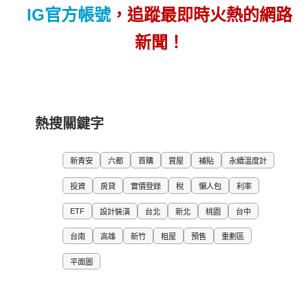
IG官方帳號
，追蹤最即時火熱的網路
新聞！
熱搜關鍵字
新青安
六都
首購
賞屋
補貼
永續溫度計
投資
房貸
實價登錄
稅
懶人包
利率
ETF
設計裝潢
台北
新北
桃園
台中
台南
高雄
新竹
租屋
預售
重劃區
平面圖