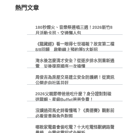
熱門文章
180秒煙火、音樂祭連唱三週！2026新竹8
月活動卡司、交通懶人包
《龍藏經》看一眼得七世福報？故宮第二檔
8/8回歸 啟動線上預約等5大新招
淹水後怎麼清才安全？從逐步排水到重新通
電 災後復原順序一次搞懂
周俊吉為房屋交易建立安全防護網！從資訊
公開走向社區共好
2026父親節帶爸爸吃什麼？身分證對對碰
送龍蝦、星級Buffet爸爸免費！
沒讀過荷馬史詩看懂嗎？《奧德賽》觀影前
必看背景與角色對照
哪款家電最會偷吃電？十大吃電怪獸網路聲
量榜 台電省電招式全解析