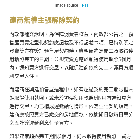
image source：
PTT
建商
無權主張解除契約
內政部補充說明，為保障消費者權益，內政部公告之「預
售屋買賣定型化契約應記載及不得記載事項」已特別明定
買賣雙方在簽訂預售屋契約時，應明確約定開工及取得使
用執照完工的日期，並規定賣方應於領得使用執照6個月
內，通知買方進行交屋，以確保建商依約完工，讓買方順
利交屋入住。
而建商在興建預售屋過程中，如有超過契約完工期限但未
能取得使用執照，或未於領得使用執照6個月內通知買方
進行交屋，均已構成遲延給付情形。依定型化契約規定，
建商應按照買方已繳交的房地價款，依逾期日數每日萬分
之五計算遲延利息付予買方。
如果建案超過完工期限3個月，仍未取得使用執照，買方