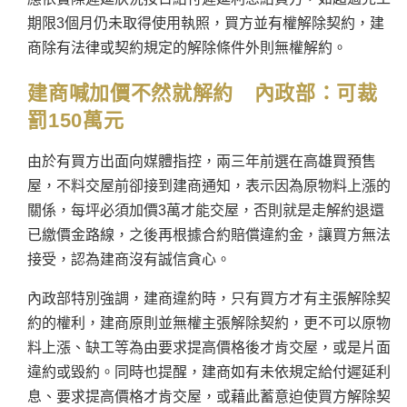
期限3個月仍未取得使用執照，買方並有權解除契約，建
商除有法律或契約規定的解除條件外則無權解約。
建商喊加價不然就解約 內政部：
可裁
罰150萬元
由於有買方出面向媒體指控，兩三年前選在高雄買預售
屋，不料交屋前卻接到建商通知，表示因為原物料上漲的
關係，每坪必須加價3萬才能交屋，否則就是走解約退還
已繳價金路線，之後再根據合約賠償違約金，讓買方無法
接受，認為建商沒有誠信貪心。
內政部特別強調，建商違約時，只有買方才有主張解除契
約的權利，建商原則並無權主張解除契約，更不可以原物
料上漲、缺工等為由要求提高價格後才肯交屋，或是片面
違約或毀約。同時也提醒，建商如有未依規定給付遲延利
息、要求提高價格才肯交屋，或藉此蓄意迫使買方解除契