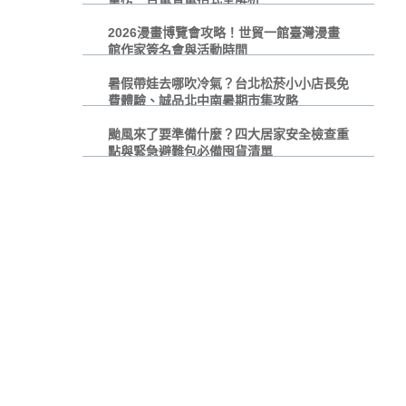
2026漫畫博覽會攻略！世貿一館臺灣漫畫
館作家簽名會與活動時間
暑假帶娃去哪吹冷氣？台北松菸小小店長免
費體驗、誠品北中南暑期市集攻略
颱風來了要準備什麼？四大居家安全檢查重
點與緊急避難包必備囤貨清單