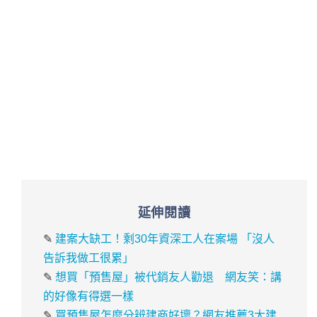
延伸閱讀
✎
建案大缺工！剩30年資深工人在案場 「沒人
告訴我做工很累」
✎
想買「預售屋」被代銷友人勸退 網友笑：講
的好像有得選一樣
✎
買預售屋怎麼分辨建商好壞？網友推薦3大建