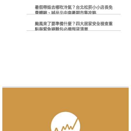
暑假帶娃去哪吹冷氣？台北松菸小小店長免
費體驗、誠品北中南暑期市集攻略
颱風來了要準備什麼？四大居家安全檢查重
點與緊急避難包必備囤貨清單