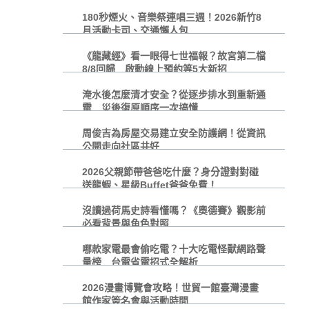
180秒煙火、音樂祭連唱三週！2026新竹8
月活動卡司、交通懶人包
《龍藏經》看一眼得七世福報？故宮第二檔
8/8回歸 啟動線上預約等5大新招
淹水後怎麼清才安全？從逐步排水到重新通
電 災後復原順序一次搞懂
周俊吉為房屋交易建立安全防護網！從資訊
公開走向社區共好
2026父親節帶爸爸吃什麼？身分證對對碰
送龍蝦、星級Buffet爸爸免費！
沒讀過荷馬史詩看懂嗎？《奧德賽》觀影前
必看背景與角色對照
哪款家電最會偷吃電？十大吃電怪獸網路聲
量榜 台電省電招式全解析
2026漫畫博覽會攻略！世貿一館臺灣漫畫
館作家簽名會與活動時間