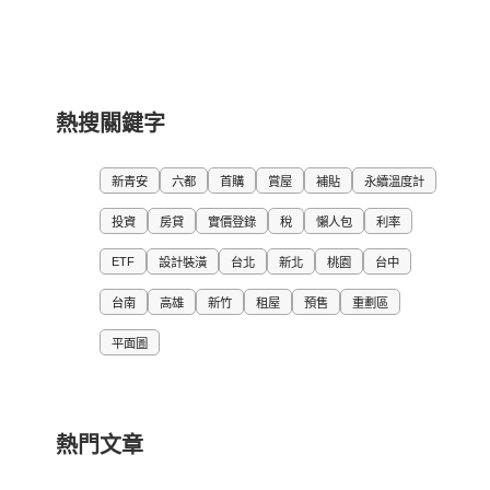
熱搜關鍵字
新青安
六都
首購
賞屋
補貼
永續溫度計
投資
房貸
實價登錄
稅
懶人包
利率
ETF
設計裝潢
台北
新北
桃園
台中
台南
高雄
新竹
租屋
預售
重劃區
平面圖
熱門文章