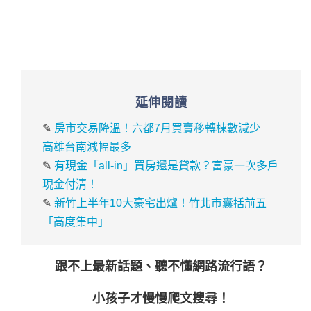
延伸閱讀
✎
房市交易降溫！六都7月買賣移轉棟數減少
高雄台南減幅最多
✎
有現金「all-in」買房還是貸款？富豪一次多戶
現金付清！
✎
新竹上半年10大豪宅出爐！竹北市囊括前五
「高度集中」
跟不上最新話題、聽不懂網路流行語？
小孩子才慢慢爬文搜尋！