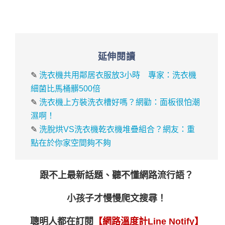
延伸閱讀
✎
洗衣機共用鄰居衣服放3小時 專家：洗衣機
細菌比馬桶髒500倍
✎
洗衣機上方裝洗衣槽好嗎？網勸：面板很怕潮
濕啊！
✎
洗脫烘VS洗衣機乾衣機堆疊組合？網友：重
點在於你家空間夠不夠
跟不上最新話題、聽不懂網路流行語？
小孩子才慢慢爬文搜尋！
聰明人都在訂閱
【網路溫度計Line Notify】