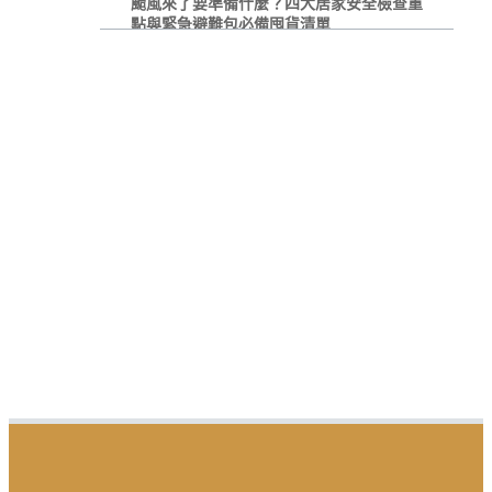
颱風來了要準備什麼？四大居家安全檢查重
點與緊急避難包必備囤貨清單