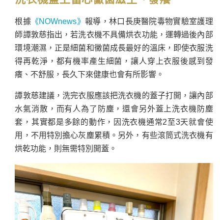
根據
《NOWnews》
報導，林口長庚醫院毒物實驗室護理
師譚敦慈指出，若洗衣機不具備烘衣功能，運轉過後內部
環境潮濕，正是細菌和黴菌成長最好的溫床，即使衣服洗
得再乾淨，都有機率產生細菌，讓人穿上衣服後感到發
癢、不舒服，長久下來健康也會有所影響。
譚敦慈建議，洗完衣服應該把洗衣機的蓋子打開，讓內部
水氣消散，而有人為了防塵，還會另外蓋上洗衣機防塵
套，其實都是多餘的動作，因洗衣機通常2至3天就會使
用，不用特別擔心灰塵累積。另外，有些滾筒式洗衣機有
烘乾功能，則無需特別開蓋。