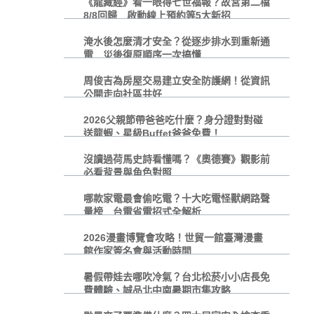
《龍藏經》看一眼得七世福報？故宮第二檔
8/8回歸 啟動線上預約等5大新招
淹水後怎麼清才安全？從逐步排水到重新通
電 災後復原順序一次搞懂
周俊吉為房屋交易建立安全防護網！從資訊
公開走向社區共好
2026父親節帶爸爸吃什麼？身分證對對碰
送龍蝦、星級Buffet爸爸免費！
沒讀過荷馬史詩看懂嗎？《奧德賽》觀影前
必看背景與角色對照
哪款家電最會偷吃電？十大吃電怪獸網路聲
量榜 台電省電招式全解析
2026漫畫博覽會攻略！世貿一館臺灣漫畫
館作家簽名會與活動時間
暑假帶娃去哪吹冷氣？台北松菸小小店長免
費體驗、誠品北中南暑期市集攻略