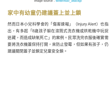
image source：
twitter/kao_attackjp
家中有幼童仍建議蓋上並上鎖
然而日本小兒科學會的「傷害速報」（Injury Alert）也指
出，有多起「8歲孩子躲在滾筒式洗衣機或烘乾機中玩捉
迷藏，而造成缺氧死亡」的案例。民眾洗完衣服後確實需
要將洗衣機蓋保持打開，來防止發霉，但如果有孩子，仍
建議關閉蓋子並鎖定兒童安全鎖。