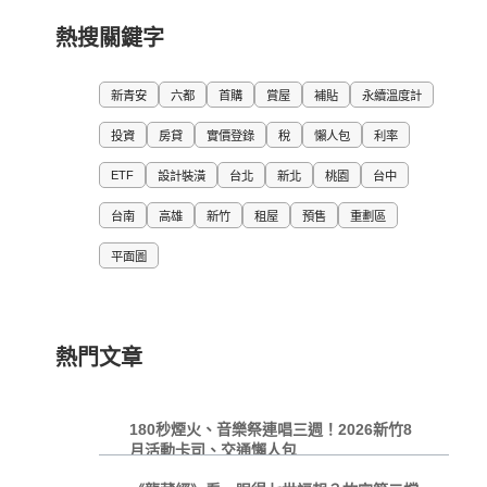
熱搜關鍵字
新青安
六都
首購
賞屋
補貼
永續溫度計
投資
房貸
實價登錄
稅
懶人包
利率
ETF
設計裝潢
台北
新北
桃園
台中
台南
高雄
新竹
租屋
預售
重劃區
平面圖
熱門文章
180秒煙火、音樂祭連唱三週！2026新竹8
月活動卡司、交通懶人包