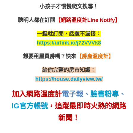
小孩子才慢慢爬文搜尋！
聰明人都在訂閱
【網路溫度計Line Notify】
一鍵就訂閱，話題不漏接：
https://urlink.io/j72VVVk8
想要租屋買房嗎？
快來
【房產溫度計】
給你完整的房市知識：
https://house.dailyview.tw/
加入網路溫度計
電子報
、
臉書粉專
、
IG官方帳號
，追蹤最即時火熱的網路
新聞！