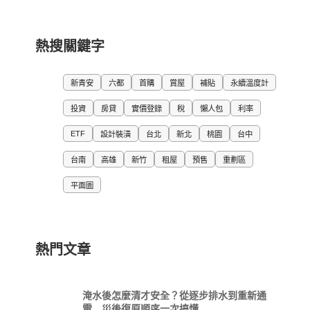
熱搜關鍵字
新青安
六都
首購
賞屋
補貼
永續溫度計
投資
房貸
實價登錄
稅
懶人包
利率
ETF
設計裝潢
台北
新北
桃園
台中
台南
高雄
新竹
租屋
預售
重劃區
平面圖
熱門文章
淹水後怎麼清才安全？從逐步排水到重新通
電 災後復原順序一次搞懂