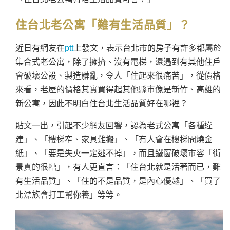
住台北老公寓「難有生活品質」？
近日有網友在
ptt
上發文，表示台北市的房子有許多都屬於
集合式老公寓，除了擁擠、沒有電梯，還遇到有其他住戶
會破壞公設、製造髒亂，令人「住起來很痛苦」，從價格
來看，老屋的價格其實買得起其他縣市像是新竹、高雄的
新公寓，因此不明白住台北生活品質好在哪裡？
貼文一出，引起不少網友回響，認為老式公寓「各種違
建」、「樓梯窄、家具難搬」、「有人會在樓梯間燒金
紙」、「要是失火一定逃不掉」，而且鐵窗破壞市容「街
景真的很糟」，有人更直言：「住台北就是活著而已，難
有生活品質」、「住的不是品質，是內心優越」、「買了
北漂族會打工幫你養」等等。