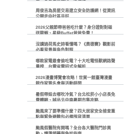
周俊吉為房屋交易建立安全防護網！從資訊
公開走向社區共好
2026父親節帶爸爸吃什麼？身分證對對碰
送龍蝦、星級Buffet爸爸免費！
沒讀過荷馬史詩看懂嗎？《奧德賽》觀影前
必看背景與角色對照
哪款家電最會偷吃電？十大吃電怪獸網路聲
量榜 台電省電招式全解析
2026漫畫博覽會攻略！世貿一館臺灣漫畫
館作家簽名會與活動時間
暑假帶娃去哪吹冷氣？台北松菸小小店長免
費體驗、誠品北中南暑期市集攻略
颱風來了要準備什麼？四大居家安全檢查重
點與緊急避難包必備囤貨清單
颱風假醫院有開嗎？全台各大醫院門診異
動、慢箋領藥與急診指南